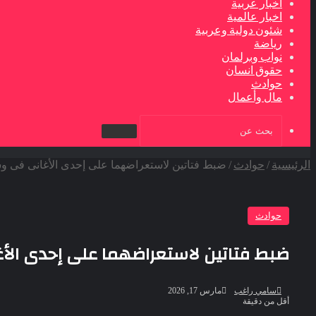
اخبار عربية
اخبار عالمية
شئون دولية وعربية
رياضة
نواب وبرلمان
حقوق انسان
حوادث
مال وأعمال
بحث
عن
الرئيسية
/
حوادث
/
ضبط فتاتين لاستعراضهما على إحدى الأغانى فى وس
حوادث
ضبط فتاتين لاستعراضهما على إحدى الأغ
أرسل
سامي راغب
مارس 17, 2026
بريدا
أقل من دقيقة
إلكترونيا