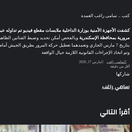
‫Pocket
‫X
لاين
ڤايبر
تيلقرام
لينكدإن
واتساب
فيسبوك
بينتيريست
كتب .. سامى راغب العمده
كشفت الأجهزة الأمنية بوزارة الداخلية ملابسات مقطع فيديو تم تداوله ع
مرورية بمحافظة الإسكندرية
وبالفحص أمكن تحديد وضبط الفتاتين الظاهرتي
سقوط 6 عناصر جنائية لقيامهم بغسل 250 مليون جنيه من حصيلة الإتجار بالمخدرات
وتم اتخاذ الإجراءات القانونية اللازمة حيال الواقعة
أرسل
سامي راغب
مارس 17, 2026
بريدا
أقل من دقيقة
إلكترونيا
لزيادة المشاهدات وتحقيق أرباح القبض على صانعة محتوى فى بتهمة ن
‫Pocket
‫X
لاين
ڤايبر
تيلقرام
لينكدإن
واتساب
فيسبوك
بينتيريست
شاركها
للحياء فى الإسكندرية
Odnoklassniki
‫Pocket
‫X
طباعة
لينكدإن
فيسبوك
مشاركة
بينتيريست
سامي راغب
عبر
البريد
الإعدام لقيادي بالجماعة الإرهابية والمؤبد والمشدد لشقيقين فى قضية 
أقرأ التالي
العدوة بالمنيا