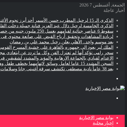
الجمعة, أغسطس 7 2026
أخبار عاجلة
الذكرى الـ 15 لرحيل المطرب حسن الأسمر أحد أبرز نجوم الأغنية الشعبية فى مصر والوطن العربى
الذكرى الخامسة لرحيل دلال عبد العزيز فنانة جميلة دخلت القل
سقوط 6 عناصر جنائية لقيامهم بغسل 250 مليون جنيه من حصيلة الإتجار بالمخدرات
لزيادة المشاهدات وتحقيق أرباح القبض على صانعة محتوى فى ب
بعد موسم واحد.. الأهلي يعلن رحيل محمد علي بن رمضان
الملك لير يعود إلى جمهوره بالقاهرة على خشبة المسرح القومى 
سحر رامى تؤكد أنها لم تعتزل الفن وكل ما تردد عن ابتعادى م
الإعدام لقيادي بالجماعة الإرهابية والمؤبد والمشدد لشقيقين فى
السجن المشدد 15 عاما لعامل وسائق لاتهامهما بخطف طفل وهتك عرضه بشبرا الخيمة
بعد 38 عاماً نادية مصطفى تكتشف سرقة أغنيتى جانا وسلامات مكنتش أعرف
القائمة
بحث
عن
بوابة مصر الإخبارية
اخبار محلية