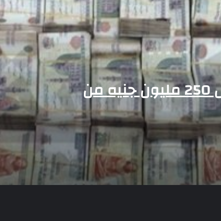
قيقه في
سقوط 6 عناصر جنائية لقيامهم بغسل 250 مليون جنيه من
ا ودفع إيجار