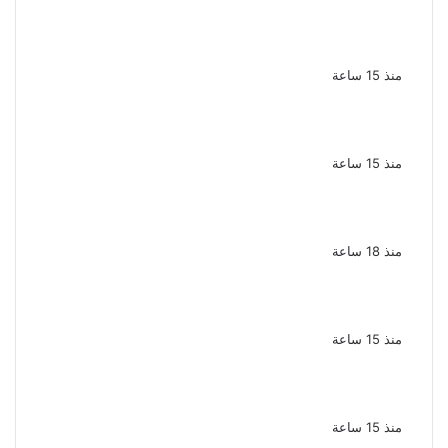
إحالة أوراق المذيعة سارة خليفة و12 متهمًا
آخرين إلى المفتى فى قضية المخدرات الكبرى
منذ 15 ساعة
ضبط 3 أفدنة مزروعة مخدرات بقيمة 1.4 مليار
جنيه فى الإسماعيلية
منذ 15 ساعة
ضبط 7 متهمين بتهمة حجب السجائر المهربة
تمهيدًا لبيعها
منذ 18 ساعة
بعد 38 عاماً نادية مصطفى تكتشف سرقة
أغنيتى جانا وسلامات مكنتش أعرف
منذ 15 ساعة
بسبب الخلافات الأسرية ضبط شاب لاتهامه بقتل
والده وإصابة والدته وشقيقه في الإسكندرية
منذ 15 ساعة