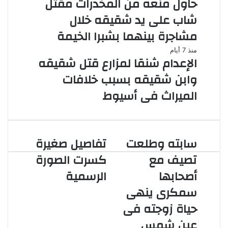
حاول منعه من المخدرات مقتل
شاب على يد شقيقه خلال
مشاجرة بينهما بشبرا الخيمة
منذ 7 أيام
الإعدام شنقا لمزارع قتل شقيقه
وابن شقيقه بسبب خلافات
الميراث فى أسيوط
سابته وطلعت
تفاصيل صغيرة
سابته
تفاصيل
وطلعت
صغيرة
تصيف مع
كسرت الصورة
تصيف
كسرت
أصحابها
الرسمية
مع
الصورة
أصحابها
الرسمية
سمكرى ينهى
سمكرى
حياة زوجته فى
ينهى
حياة
عين شمس
زوجته