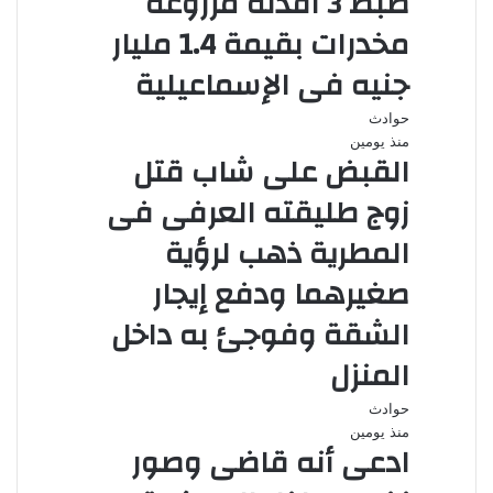
ضبط 3 أفدنة مزروعة
مخدرات بقيمة 1.4 مليار
جنيه فى الإسماعيلية
حوادث
منذ يومين
القبض على شاب قتل
زوج طليقته العرفى فى
المطرية ذهب لرؤية
صغيرهما ودفع إيجار
الشقة وفوجئ به داخل
المنزل
حوادث
منذ يومين
ادعى أنه قاضى وصور