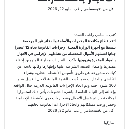
أرسل
أقل من دقيقة
سامي راغب
مايو 22, 2026
‫X
فيسبوك
لينكدإن
لاين
ڤايبر
‫Pocket
واتساب
تيلقرام
بينتيريست
بريدا
إلكترونيا
كتب .. سامى راغب العمده
اتخذ قطاع مكافحة المخدرات والأسلحة والذخائر غير المرخصة
تنسيقا مع أجهزة الوزارة المعنية الإجراءات القانونية تجاه 12 عنصرا
جنائيا لغسلهم الأموال المتحصلة من نشاطهم الإجرامي في الاتجار
بالمواد المخدرة وترويجها
وأكدت التحريات محاولة المتهمين إخفاء
مصدرها وإضفاء الصبغة الشرعية عليها وإظهارها وكأنها ناتجة عن
كيانات مشروعة عن طريق تأسيس الأنشطة التجارية وشراء
الأراضي والعقارات فيما قُدرت القيمة المالية لأفعال الغسل بنحو
300 مليون جنيه وتم اتخاذ الإجراءات القانونية اللازمة حيال الواقعة
وإحالته إلى النيابة العامة لمباشرة التحقيقات يأتي ذلك استمرارا
لمكافحة جرائم غسل الأموال وتتبع ثروات ذوي الأنشطة الإجرامية
وحصر ورصد ممتلكاتهم واتخاذ الإجراءات القانونية تجاههم
أرسل
أقل من دقيقة
سامي راغب
مايو 22, 2026
‫X
فيسبوك
لينكدإن
لاين
ڤايبر
‫Pocket
واتساب
تيلقرام
بينتيريست
بريدا
إلكترونيا
شاركها
‫X
فيسبوك
لينكدإن
طباعة
بينتيريست
‫Pocket
مشاركة
Odnoklassniki