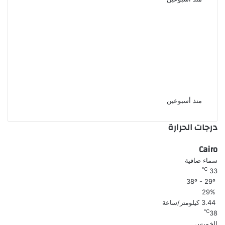
خنقتها حتى فارقت الحياة وقطعت
الجثة بالسكين على مدار يومين
اعترافات المحامية سالى الجباس
المتهمة بقتل والدتها فى
الإسكندرية
منذ أسبوعين
درجات الحرارة
Cairo
سماء صافية
℃
33
38º - 29º
29%
3.44 كيلومتر/ساعة
℃
38
الخميس