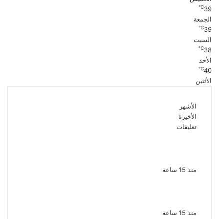
℃
39
الجمعة
℃
39
السبت
℃
38
الأحد
℃
40
الأثنين
الأشهر
الأخيرة
تعليقات
بعد 38 عاماً نادية مصطفى تكتشف سرقة
أغنيتى جانا وسلامات مكنتش أعرف
منذ 15 ساعة
بسبب الخلافات الأسرية ضبط شاب لاتهامه بقتل
والده وإصابة والدته وشقيقه في الإسكندرية
منذ 15 ساعة