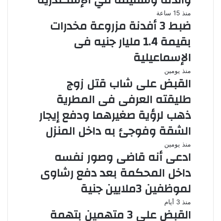
والدته وشقيقه في الإسكندرية
منذ 15 ساعة
ضبط 3 أفدنة مزروعة مخدرات
بقيمة 1.4 مليار جنيه فى
الإسماعيلية
منذ يومين
القبض على شاب قتل زوج
طليقته العرفى فى المطرية
ذهب لرؤية صغيرهما ودفع إيجار
الشقة وفوجئ به داخل المنزل
منذ يومين
ادعى أنه قاضى وصور نفسه
داخل المحكمة بعد دفع رشاوى
لموظفين 3ملايين جنية
منذ 3 أيام
القبض على 3 متهمين بتهمة