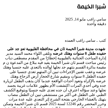
شبرا الخيمة
أرسل
سامي راغب
مايو 14, 2025
بريدا
دقيقة واحدة
‫Pocket
‫X
لاين
ڤايبر
تيلقرام
لينكدإن
واتساب
فيسبوك
بينتيريست
إلكترونيا
كتب .. سامى راغب العمده
شهدت مدينة شبرا الخيمة ثان في محافظة القليوبية تعدِ جد على
حفيده طفل 8 سنوات وهتك عرضه
وتلقى اللواء محمد السيد مدير
إدارة المباحث الجنائية بالقليوبية إخطارًا من المقدم مصطفى دياب
رئيس مباحث قسم ثان شبرا الخيمة يفيد فيه ببلاغ من المدعوة ن م
مقيمة بدائرة القسم بتتهم جد نجلها لوالده بالتعدي عليه جنسيا وهتك
عرضه وعقب تقنين الإجراءات تبين أن المتهم تعدى جنسيا على
حفيده الطفل 8 سنوات ومقيم شارع الحجاز أرض الزجاج وهتك
عرضه بالإكراه وتعود أحداث الواقعة عندما كان يذهب الطفل لزيارة
جده وفي أحدي المرات اكتشفت الأم بظهور علامات غريبة بجسد
نجلها وعند سؤاله اعترف أن جده تعدى عليه جنسيًا وبتوقيع الكشف
الطبي على الطفل في أكثر من مستشفى تبين أن الطفل مصاب
بتهتك بالغشاء الخارجي بفتحة الشرج إثر التعدي عليه عدة مرات
وحرر المحضر رقم 12246 لسنة 2025 قسم ثان شبرا الخيمة وتمكن