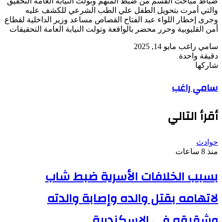
ضباط مباحث القسم من ضبط المتهم وتولت النيابة العامة التحقيق
والتي أمرت بتحويل الطفل علي الطب الشرعي للكشف عليه
وجرى إخطار اللواء عبد الفتاح القصاص مساعد وزير الداخلية لقطاع
أمن القليوبية وحرر محضر بالواقعة وتولت النيابة العامة التحقيقات
أرسل
سامي راغب
مايو 14, 2025
بريدا
دقيقة واحدة
‫Pocket
‫X
لاين
ڤايبر
تيلقرام
لينكدإن
واتساب
فيسبوك
بينتيريست
إلكترونيا
شاركها
Odnoklassniki
‫Pocket
‫X
طباعة
لينكدإن
فيسبوك
مشاركة
بينتيريست
سامي راغب
عبر
البريد
أقرأ التالي
حوادث
منذ 8 ساعات
بسبب الخلافات الأسرية ضبط شاب
لاتهامه بقتل والده وإصابة والدته
وشقيقه في الإسكندرية