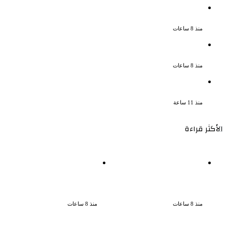
إحالة أوراق المذيعة سارة خليفة و12 متهمًا
آخرين إلى المفتى فى قضية المخدرات الكبرى
منذ 8 ساعات
ضبط 3 أفدنة مزروعة مخدرات بقيمة 1.4 مليار
جنيه فى الإسماعيلية
منذ 8 ساعات
ضبط 7 متهمين بتهمة حجب السجائر المهربة
تمهيدًا لبيعها
منذ 11 ساعة
الأكثر قراءة
إحالة أوراق المذيعة سارة
بسبب الخلافات الأسرية ضبط
خليفة و12 متهمًا آخرين إلى
شاب لاتهامه بقتل والده
المفتى فى قضية المخدرات
وإصابة والدته وشقيقه في
الكبرى
الإسكندرية
منذ 8 ساعات
منذ 8 ساعات