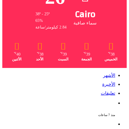
Cairo
38º - 25º
65%
سماء صافية
2.84 كيلومتر/ساعة
℃
℃
℃
℃
℃
40
38
39
39
38
الخميس
الجمعة
السبت
الأحد
الأثنين
الأشهر
الأخيرة
تعليقات
بعد 38 عاماً نادية مصطفى تكتشف سرقة
أغنيتى جانا وسلامات مكنتش أعرف
منذ 7 ساعات
بسبب الخلافات الأسرية ضبط شاب لاتهامه