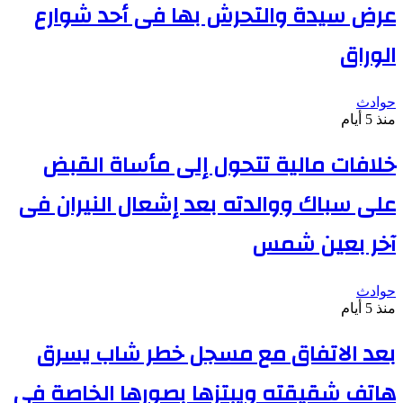
عرض سيدة والتحرش بها فى أحد شوارع
الوراق
حوادث
منذ 5 أيام
خلافات مالية تتحول إلى مأساة القبض
على سباك ووالدته بعد إشعال النيران فى
آخر بعين شمس
حوادث
منذ 5 أيام
بعد الاتفاق مع مسجل خطر شاب يسرق
هاتف شقيقته ويبتزها بصورها الخاصة فى