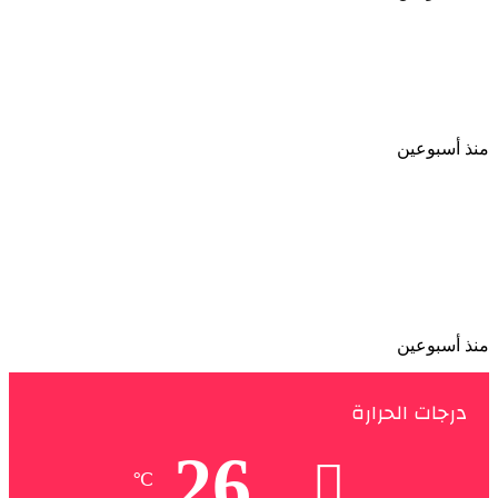
ضبط صانعة محتوى بالقاهرة لنشرها فيديوهات رقص
بملابس خادشة للحياء
منذ أسبوعين
خنقتها حتى فارقت الحياة وقطعت الجثة بالسكين
على مدار يومين اعترافات المحامية سالى الجباس
المتهمة بقتل والدتها فى الإسكندرية
منذ أسبوعين
درجات الحرارة
26
℃