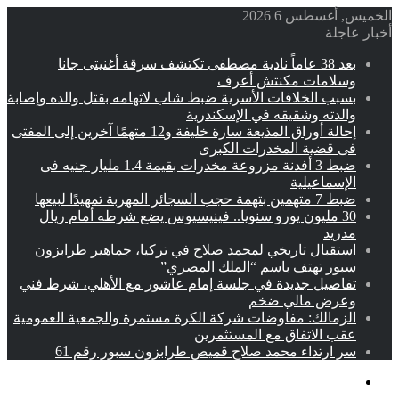
الخميس, أغسطس 6 2026
أخبار عاجلة
بعد 38 عاماً نادية مصطفى تكتشف سرقة أغنيتى جانا
وسلامات مكنتش أعرف
بسبب الخلافات الأسرية ضبط شاب لاتهامه بقتل والده وإصابة
والدته وشقيقه في الإسكندرية
إحالة أوراق المذيعة سارة خليفة و12 متهمًا آخرين إلى المفتى
فى قضية المخدرات الكبرى
ضبط 3 أفدنة مزروعة مخدرات بقيمة 1.4 مليار جنيه فى
الإسماعيلية
ضبط 7 متهمين بتهمة حجب السجائر المهربة تمهيدًا لبيعها
30 مليون يورو سنويا.. فينيسيوس يضع شرطه أمام ريال
مدريد
استقبال تاريخي لمحمد صلاح في تركيا، جماهير طرابزون
سبور تهتف باسم “الملك المصري”
تفاصيل جديدة في جلسة إمام عاشور مع الأهلي، شرط فني
وعرض مالي ضخم
الزمالك: مفاوضات شركة الكرة مستمرة والجمعية العمومية
عقب الاتفاق مع المستثمرين
سر ارتداء محمد صلاح قميص طرابزون سبور رقم 61
القائمة