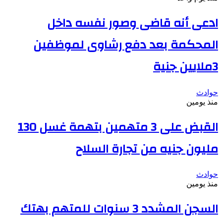
ادعى أنه قاضى وصور نفسه داخل
المحكمة بعد دفع رشاوى لموظفين
3ملايين جنية
حوادث
منذ يومين
القبض على 3 متهمين بتهمة غسل 130
مليون جنيه من تجارة السلاح
حوادث
منذ يومين
السجن المشدد 3 سنوات للمتهم بهتك