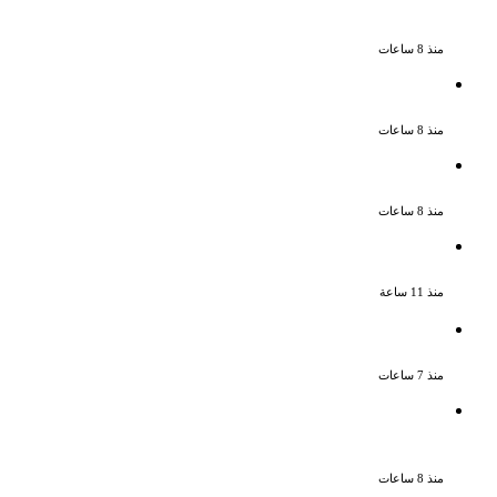
بقتل والده وإصابة والدته وشقيقه في
الإسكندرية
منذ 8 ساعات
إحالة أوراق المذيعة سارة خليفة و12 متهمًا
آخرين إلى المفتى فى قضية المخدرات الكبرى
منذ 8 ساعات
ضبط 3 أفدنة مزروعة مخدرات بقيمة 1.4 مليار
جنيه فى الإسماعيلية
منذ 8 ساعات
ضبط 7 متهمين بتهمة حجب السجائر المهربة
تمهيدًا لبيعها
منذ 11 ساعة
بعد 38 عاماً نادية مصطفى تكتشف سرقة
أغنيتى جانا وسلامات مكنتش أعرف
منذ 7 ساعات
بسبب الخلافات الأسرية ضبط شاب لاتهامه
بقتل والده وإصابة والدته وشقيقه في
الإسكندرية
منذ 8 ساعات