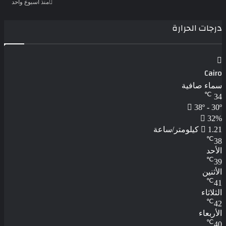
منذ أسبوع واحد
درجات الحرارة
Cairo
سماء صافية
℃
34
38º - 30º
32%
1.21 كيلومتر/ساعة
℃
38
الأحد
℃
39
الأثنين
℃
41
الثلاثاء
℃
42
الأربعاء
℃
40