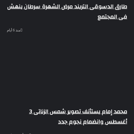
طارق الدسوقى التريند مرض الشهرة سرطان ينهش
فى المجتمع
منذ 6 أيام
محمد إمام يستأنف تصوير شمس الزناتى 3
أغسطس وانضمام نجوم جدد