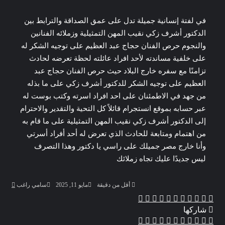
في لفتة إنسانية جميلة تدل على عمق الصداقة والترابط بين
الدكتور أشرف زكي نقيب المهن التمثيلية وزملائه الفنانين
والنجوم حرص الفنان حجاج عبد العظيم على توجيه الشكر له
على خلفية مساندته لأحد افراد عائلته لحظة تعرضه لحادث
تزامنًا مع سفره خارج البلاد حيث حرص الفنان حجاج عبد
العظيم على توجيه الشكر للدكتور أشرف زكي على ما بذله
من جهد في الاطمئنان على احد افراد اسرته وكتب بوست له
عبر حسابه بموقع انستجرام قائلاً كل التحية والتقدير والاحترام
إلى الدكتور أشرف زكي نقيب المهن التمثيلية على ما قام به
من اهتمام ومتابعة للحادث الذي تعرض له أحد أفراد أسرتي
وأنا خارج مصر جميلك على راسي يا دكتور وهذا التصرف
ليس جديدًا عليك تجاه زملائك
أرسل
أقل من دقيقة
مايو 11, 2025
سامي راغب
بريدا
‫X
‫Pocket
ڤايبر
تيلقرام
واتساب
بينتيريست
لينكدإن
لاين
فيسبوك
إلكترو
شاركها
‫X
Odnoklassniki
‫Pocket
مشاركة
بينتيريست
لينكدإن
فيسبوك
طباعة