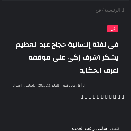
عن
الرئيسية
/
فن
فن
فى لفتة إنسانية حجاج عبد العظيم
يشكر أشرف زكى على موقفه
اعرف الحكاية
أرسل
أقل من دقيقة
مايو 11, 2025
سامي راغب
بريدا
إلكترونيا
‫X
‫Pocket
ڤايبر
تيلقرام
واتساب
بينتيريست
لينكدإن
لاين
فيسبوك
كتب .. سامى راغب العمده