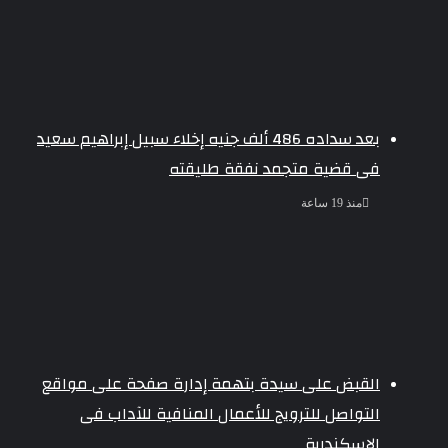
بعد سداده 486 ألف جنيه إخلاء سبيل إبراهيم سعيد
فى قضية متجمد نفقة طليقته
منذ 19 ساعة
القبض على سيدة بتهمة إدارة صفحة على مواقع
التواصل للترويج للأعمال المنافية للآداب فى
الإسكندرية