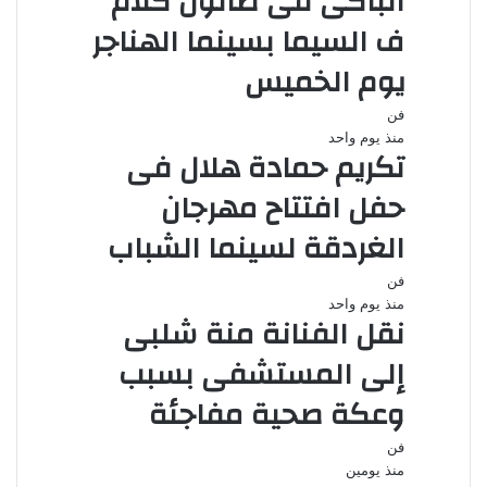
الباكى فى صالون كلام
ف السيما بسينما الهناجر
يوم الخميس
فن
منذ يوم واحد
تكريم حمادة هلال فى
حفل افتتاح مهرجان
الغردقة لسينما الشباب
فن
منذ يوم واحد
نقل الفنانة منة شلبى
إلى المستشفى بسبب
وعكة صحية مفاجئة
فن
منذ يومين