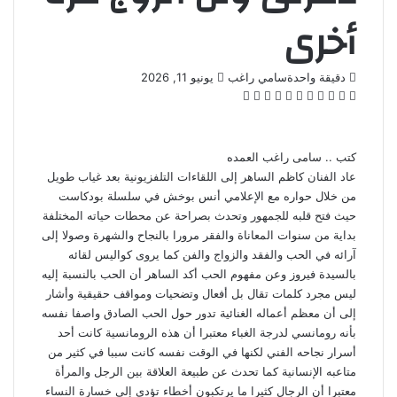
أخرى
أرسل
دقيقة واحدة
سامي راغب
يونيو 11, 2026
‫X
فيسبوك
لينكدإن
بينتيريست
‫Pocket
واتساب
ڤايبر
تيلقرام
لاين
بريدا
إلكترونيا
كتب .. سامى راغب العمده
عاد الفنان كاظم الساهر إلى اللقاءات التلفزيونية بعد غياب طويل
من خلال حواره مع الإعلامي أنس بوخش في سلسلة بودكاست
حيث فتح قلبه للجمهور وتحدث بصراحة عن محطات حياته المختلفة
بداية من سنوات المعاناة والفقر مرورا بالنجاح والشهرة وصولا إلى
آرائه في الحب والفقد والزواج والفن كما يروى كواليس لقائه
بالسيدة فيروز وعن مفهوم الحب أكد الساهر أن الحب بالنسبة إليه
ليس مجرد كلمات تقال بل أفعال وتضحيات ومواقف حقيقية وأشار
إلى أن معظم أعماله الغنائية تدور حول الحب الصادق واصفا نفسه
بأنه رومانسي لدرجة الغباء معتبرا أن هذه الرومانسية كانت أحد
أسرار نجاحه الفني لكنها في الوقت نفسه كانت سببا في كثير من
متاعبه الإنسانية كما تحدث عن طبيعة العلاقة بين الرجل والمرأة
معتبرا أن الرجال كثيرا ما يرتكبون أخطاء تؤدي إلى خسارة النساء