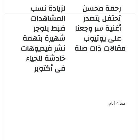
رحمة محسن
لزيادة نسب
رحمة
لزيادة
محسن
نسب
تحتفل بتصدر
المشاهدات
تحتفل
المشاهدات
أغنية سر وجعنا
ضبط بلوجر
بتصدر
ضبط
أغنية
بلوجر
على يوتيوب
شهيرة بتهمة
سر
شهيرة
مقالات ذات صلة
نشر فيديوهات
وجعنا
بتهمة
على
نشر
خادشة للحياء
يوتيوب
فيديوهات
سحر رامى تؤكد
فى أكتوبر
خادشة
أنها لم تعتزل الفن
للحياء
فى
وكل ما تردد عن ابتعادى مجرد
أكتوبر
شائعات
منذ 4 أيام
بعد 38 عاماً نادية مصطفى تكتشف
سرقة أغنيتى جانا وسلامات مكنتش
أعرف