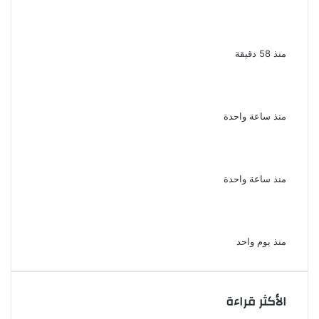
نجيب الريحانى الضاحك الباكى فى صالون كلام ف
السيما بسينما الهناجر يوم الخميس
منذ 58 دقيقة
للمرة الثانية تأييد إعدام المتهم بخطف طفلة
والتعدى عليها ومحاولة فقء عينيها بالشرقية
منذ ساعة واحدة
ضائقة مالية تقود إلى مذبحة التجمع الداخلية
تكشف تفاصيل مقتل أسرة كاملة
منذ ساعة واحدة
يوسف معاطي يكتب قصة حياة محمود الخطيب
في عمل درامي جديد
منذ يوم واحد
الأكثر قراءة