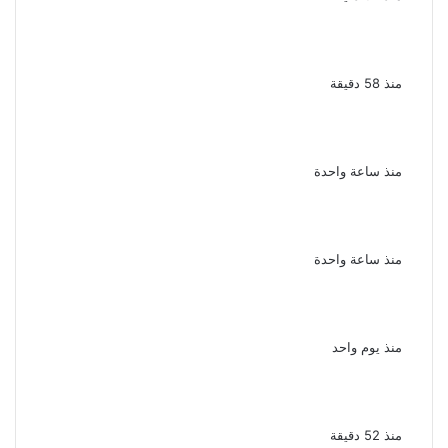
نجيب الريحانى الضاحك الباكى فى صالون كلام ف
السيما بسينما الهناجر يوم الخميس
منذ 58 دقيقة
للمرة الثانية تأييد إعدام المتهم بخطف طفلة
والتعدى عليها ومحاولة فقء عينيها بالشرقية
منذ ساعة واحدة
ضائقة مالية تقود إلى مذبحة التجمع الداخلية
تكشف تفاصيل مقتل أسرة كاملة
منذ ساعة واحدة
يوسف معاطي يكتب قصة حياة محمود الخطيب
في عمل درامي جديد
منذ يوم واحد
أنا زى الفل الفنانة إنجى شرف تنفى شائعات
وفاتها وتلوح بالملاحقة القانونية
منذ 52 دقيقة