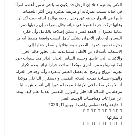
اللاتي يحببنهم قائلا إن الرجل قد يكون سببا في تدمير أعظم امرأة
في حياته بسبب تصرفاته أو طريقة تفكيره ومن أكثر اللحظات
تأثيرا في الحوار حديثه عن رحيل زوجته ووالدة أبنائه حيث أكد أن
وفاتها تركت جرحا عميقا في حياته وقال بصراحة إن رحيلها دمره
تماما معتبرا أن الفقد كسر لا يمكن إصلاحه بالكامل وأن فكرة
النسيان أو تجاوز الأحزان بشكل كامل ليست واقعية مضيفا أنه مر
بفترة نفسية شديدة الصعوبة بعد وفاتها واضطر خلالها إلى
الاستعانة بأصدقاء من الأطباء لمساعدته على تجاوز حالة الحزن
والاكتئاب التي عاشها وحسم الساهر الجدل الدائر منذ سنوات حول
إمكانية زواجه مرة أخرى مؤكدا أنه اتخذ قرارا نهائيا بعدم تكرار
تجربة الزواج وأوضح أنه يفضل العيش بمفرده وأنه وجد في العزلة
والهدوء مساحة تمنحه السلام النفسي والاستقرار الداخلي مؤكدا
أنه لا يفكر مطلقا في الارتباط مجددا مشيرا إلى أنه يعيش حاليا
مرحلة من السلام الداخلي والتوازن النفسي بعدما تعلم كيف يبتعد
عن صراعات ومنافسات الوسط الفني
أرسل
دقيقة واحدة
سامي راغب
يونيو 11, 2026
‫X
فيسبوك
لينكدإن
بينتيريست
‫Pocket
واتساب
ڤايبر
تيلقرام
لاين
بريدا
إلكترونيا
شاركها
‫X
فيسبوك
لينكدإن
بينتيريست
‫Pocket
طباعة
مشاركة
Odnoklassniki
عبر