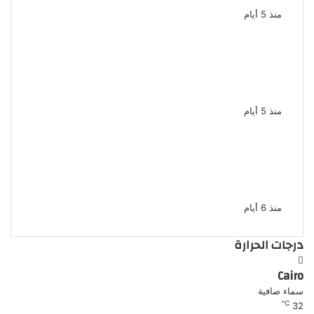
منذ 5 أيام
إحالة أوراق المذيعة سارة خليفة و12
متهمًا آخرين إلى المفتى فى قضية
المخدرات الكبرى
منذ 5 أيام
محمد رمضان يحصد جائزة أفضل
مغنى إفريقى من مهرجان
الموسيقى بجنوب إفريقيا
منذ 6 أيام
درجات الحرارة
Cairo
سماء صافية
℃
32