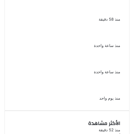
نجيب الريحانى الضاحك الباكى فى صالون كلام ف
السيما بسينما الهناجر يوم الخميس
منذ 58 دقيقة
للمرة الثانية تأييد إعدام المتهم بخطف طفلة
والتعدى عليها ومحاولة فقء عينيها بالشرقية
منذ ساعة واحدة
ضائقة مالية تقود إلى مذبحة التجمع الداخلية
تكشف تفاصيل مقتل أسرة كاملة
منذ ساعة واحدة
يوسف معاطي يكتب قصة حياة محمود الخطيب
في عمل درامي جديد
منذ يوم واحد
الأكثر مشاهدة
منذ 52 دقيقة