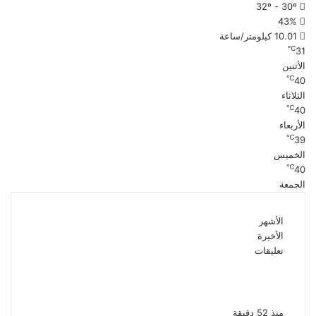
32º - 30º
43%
10.01 كيلومتر/ساعة
℃
31
الأثنين
℃
40
الثلاثاء
℃
40
الأربعاء
℃
39
الخميس
℃
40
الجمعة
الأشهر
الأخيرة
تعليقات
أنا زى الفل الفنانة إنجى شرف تنفى شائعات
وفاتها وتلوح بالملاحقة القانونية
منذ 52 دقيقة