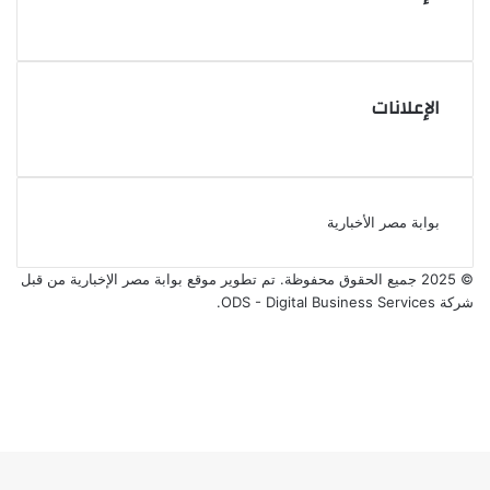
الإعلانات
بوابة مصر الأخبارية
© 2025 جميع الحقوق محفوظة. تم تطوير موقع بوابة مصر الإخبارية من قبل
شركة ODS - Digital Business Services
.
فيسبوك
‫X
‫YouTube
انستقرام
‫X
ڤايبر
فيسبوك
واتساب
تيلقرام
ر
لذهاب
لى