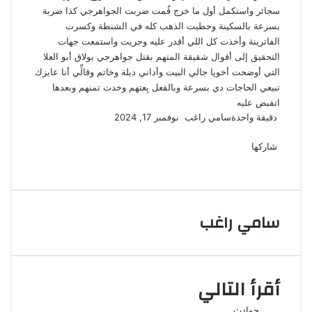
سجائر واستكمل أول ما خرج قُمت ضربت الجواهرجي كذا ضربة
بسرعة بالسكينة وحطيت الذهب كله في الشنطة وكسرت
الفاترينة وأخذت كل اللي أقدر عليه وجريت واستمعت جهات
التحقيق إلى أقوال شقيقة المتهم بقتل جواهرجي بولاق أبو العلا
التي أوضحت أخويا جالي البيت وأداني دبلة وخاتم وقالِّي أنا عايزك
تبيعي الحاجات دي بسرعة وبالفعل بِعتهم وخدت تمنهم وبعدها
اتقبض عليه
أرسل
دقيقة واحدة
سامي راغب
نوفمبر 17, 2024
‫X
فيسبوك
لينكدإن
لاين
ڤايبر
‫Pocket
واتساب
تيلقرام
بينتيريست
بريدا
إلكترونيا
شاركها
‫X
فيسبوك
لينكدإن
طباعة
بينتيريست
‫Pocket
مشاركة
Odnoklassniki
عبر
البريد
سامي راغب
أقرأ التالي
حوادث