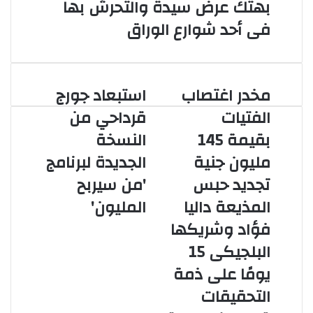
بهتك عرض سيدة والتحرش بها
فى أحد شوارع الوراق
مخدر اغتصاب
استبعاد جورج
مخدر
استبعاد
اغتصاب
جورج
الفتيات
قرداحي من
الفتيات
قرداحي
بقيمة 145
النسخة
بقيمة 145
من
مليون جنية
النسخة
مليون جنية
الجديدة لبرنامج
تجديد
الجديدة
تجديد حبس
'من سيربح
حبس
لبرنامج
المذيعة
'من
المذيعة داليا
المليون'
داليا
سيربح
فؤاد وشريكها
فؤاد
المليون'
وشريكها
البلجيكى 15
البلجيكى
يومًا على ذمة
15
يومًا
التحقيقات
على
ذمة