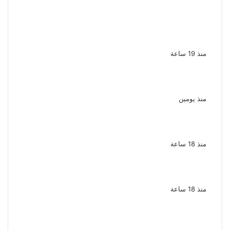
لزيادة المشاهدات وتحقيق أرباح القبض على
صانعة محتوى فى بتهمة نشر مقاطع خادشة
للحياء فى الإسكندرية
منذ 19 ساعة
بعد موسم واحد.. الأهلي يعلن رحيل محمد علي بن
رمضان
منذ يومين
الذكرى الـ 15 لرحيل المطرب حسن الأسمر أحد أبرز
نجوم الأغنية الشعبية فى مصر والوطن العربى
منذ 18 ساعة
الذكرى الخامسة لرحيل دلال عبد العزيز فنانة
جميلة دخلت القلوب بطيبتها وبساطتها
منذ 18 ساعة
سقوط 6 عناصر جنائية لقيامهم بغسل 250
مليون جنيه من حصيلة الإتجار بالمخدرات