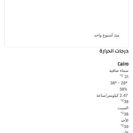
الإعدام شنقا لمزارع قتل شقيقه
وابن شقيقه بسبب خلافات الميراث
فى أسيوط
منذ أسبوع واحد
درجات الحرارة
Cairo
سماء صافية
℃
31
38º - 28º
38%
2.47 كيلومتر/ساعة
℃
38
السبت
℃
38
الأحد
℃
39
الأثنين