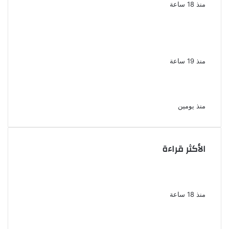
منذ 18 ساعة
لزيادة المشاهدات وتحقيق أرباح القبض على
صانعة محتوى فى بتهمة نشر مقاطع خادشة
للحياء فى الإسكندرية
منذ 19 ساعة
بعد موسم واحد.. الأهلي يعلن رحيل محمد علي بن
رمضان
منذ يومين
الأكثر قراءة
الذكرى الخامسة لرحيل دلال عبد العزيز فنانة
جميلة دخلت القلوب بطيبتها وبساطتها
منذ 18 ساعة
سقوط 6 عناصر جنائية لقيامهم بغسل 250
مليون جنيه من حصيلة الإتجار بالمخدرات