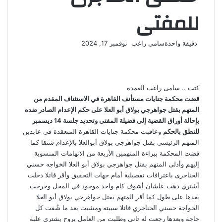
للمفتى
أرسل
دقيقة واحدة
سامي راغب
نوفمبر 17, 2024
‫X
فيسبوك
لينكدإن
لاين
ڤايبر
‫Pocket
واتساب
تيلقرام
بينتيريست
بريدا
إلكترونيا
كتب .. سامى راغب العمده
قضت محكمة جنايات مستأنف القاهرة في الاستئناف المقدم من
المتهم بقتل جواهرجي بولاق أبو العلا على حكم الإعدام الصادر ضده
بإحالة أوراق القضية إلى فضيلة المفتى وتحديد جلسة 14 ديسمبر
للنطق بالحكم
وعاقبت محكمة جنايات القاهرة المنعقدة في عابدين
المتهم الرئيسي بقتل جواهرجي بولاق أبوالعلا بالإعدام شنقا كما
قضت المحكمة ببراءة المتهمين الأربعة من الاتهامات المنسوبة
إليهم وأدلى المتهم بقتل جواهرجي بولاق أبو العلا الخواجه حسني
الخناجرى باعترافات تفصيلية أمام جهات التحقيق وأقر قائلا دخلت
أشتري دهب علشان أشوف كام واحد موجود في المحل وخرجت
بعدها على طول كما أقر المتهم بقتل جواهرجي بولاق أبو العلا
الخواجة حسني الخناجري قائلا سيبته ومشيت بعد ما شُفت كل
حاجة وبعدها رجعت له تاني وطلبت من العامل يروح يشتري علبة