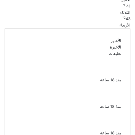
℃
41
الثلاثاء
℃
43
الأربعاء
الأشهر
الأخيرة
تعليقات
الذكرى الـ 15 لرحيل المطرب حسن الأسمر أحد أبرز
نجوم الأغنية الشعبية فى مصر والوطن العربى
منذ 18 ساعة
الذكرى الخامسة لرحيل دلال عبد العزيز فنانة
جميلة دخلت القلوب بطيبتها وبساطتها
منذ 18 ساعة
سقوط 6 عناصر جنائية لقيامهم بغسل 250
مليون جنيه من حصيلة الإتجار بالمخدرات
منذ 18 ساعة