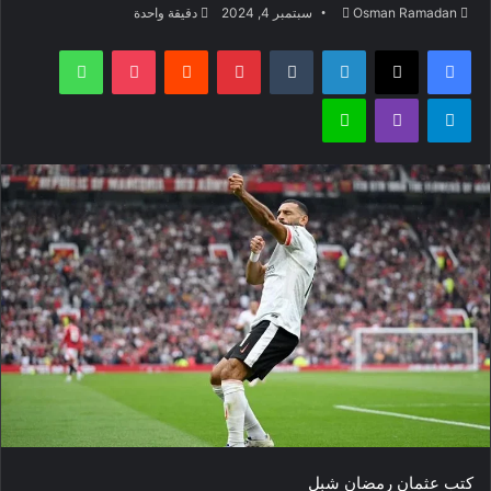
أرسل
Osman Ramadan
سبتمبر 4, 2024
دقيقة واحدة
بريدا
فيسبوك
‫X
لينكدإن
بينتيريست
‫Pocket
واتساب
إلكترونيا
تيلقرام
ڤايبر
لاين
كتب عثمان رمضان شبل