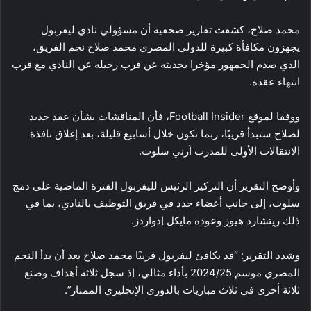
محمد صلاح، كشفت تقارير صحفية أن مسؤولي نادي ليفربول
يجهزون مكافأة كبيرة للدولي المصري محمد صلاح نجم الفريق،
الذي صدم الجمهور مؤخرا بحديثه عن قرب رحيله عن النادي مع قرب
انتهاء عقده.
ووفقا لموقع Football Insider، فأن المناقشات بشأن عقد جديد
لصلاح ستبدأ قريبًا، ربما تكون خلال أسابيع قليلة، بعد إغلاق نافذة
الانتقالات الأولى للمدرب آرني سلوت.
وأوضح التقرير أن التركيز الرئيس لليفربول الفترة الماضية على دمج
سلوت، إلى جانب أعضاء جدد في فريق التوظيف بالنادي، بما في
ذلك ريتشارد هيوز وعودة مايكل إدواردز.
وشدد التقرير: “قد يكافئ ليفربول قريبًا محمد صلاح بعد أن بدأ النجم
المصري موسم 2024/25 بأداء مثالي، إذ سجل ثلاثة أهداف وصنع
ثلاثة أخرى في ثلاث مباريات بالدوري الإنجليزي الممتاز”.