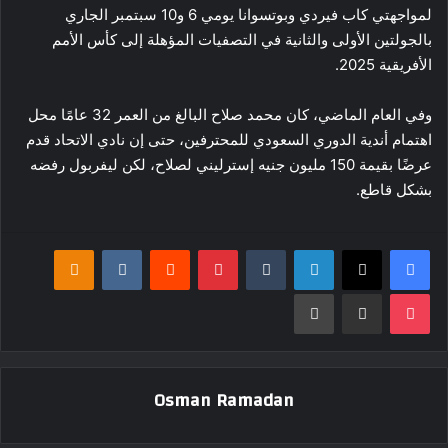
لمواجهتي كاب فيردي وبوتسوانا يومي 6 و10 سبتمبر الجاري
بالجولتين الأولى والثانية في التصفيات المؤهلة إلى كأس الأمم
الأفريقية 2025.
وفي العام الماضي، كان محمد صلاح البالغ من العمر 32 عامًا محل
اهتمام أندية الدوري السعودي للمحترفين، حتى إن نادي الاتحاد قدم
عرضًا بقيمة 150 مليون جنيه إسترليني لصلاح، لكن ليفربول رفضه
بشكل قاطع.
فيسبوك
‫X
لينكدإن
بينتيريست
klassniki
‫Pocket
مشاركة عبر البريد
طباعة
Osman Ramadan