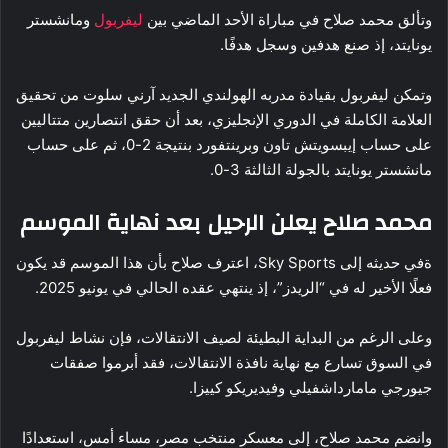
وتألق محمد صلاح في مباراة الأحد الماضي بين
ليفربول
ومانشستر
يونايتد، إذ صنع هدفين وسجل هدفًا.
وتمكن ليفربول بقيادة مدربه الهولندي الجديد آرني سلوت من تحقيق
العلامة الكاملة في الدوري الإنجليزي، بعد أن حقق انتصارين متتاليين
على حساب إيبسويتش تاون وبرينتفورد بنتيجة 2-0، ثم على حساب
مانشستر يونايتد بالجولة الثالثة 3-0.
محمد صلاح يعلن الرحيل بعد نهاية الموسم
ةفي حديثه إلى Sky Sports، اعترف صلاح بأن هذا الموسم قد يكون
فعلًا الأخير له في “الريدز”، إذ ينتهي عقده الحالي في يونيو 2025.
وعلى الرغم من البداية البطيئة لصيف الانتقالات، فإن نشاط ليفربول
في السوق تسارع مع نهاية نافذة الانتقالات، فقد أبرموا صفقات
جيورجي مامارداشفيلي وفيديريكو كييزا.
وانضم محمد صلاح، إلى معسكر منتخب مصر، مساء أمس، استعدادًا