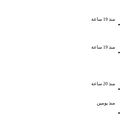
الذكرى الخامسة لرحيل دلال عبد العزيز فنانة جميلة دخلت
القلوب بطيبتها وبساطتها
منذ 19 ساعة
سقوط 6 عناصر جنائية لقيامهم بغسل 250 مليون جنيه
من حصيلة الإتجار بالمخدرات
منذ 19 ساعة
لزيادة المشاهدات وتحقيق أرباح القبض على صانعة
محتوى فى بتهمة نشر مقاطع خادشة للحياء فى
الإسكندرية
منذ 20 ساعة
بعد موسم واحد.. الأهلي يعلن رحيل محمد علي بن رمضان
منذ يومين
الذكرى الـ 15 لرحيل المطرب حسن الأسمر أحد أبرز نجوم
الأغنية الشعبية فى مصر والوطن العربى