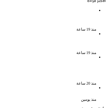
الأكثر قراءة
الذكرى الخامسة لرحيل دلال عبد العزيز فنانة جميلة دخلت
القلوب بطيبتها وبساطتها
منذ 19 ساعة
سقوط 6 عناصر جنائية لقيامهم بغسل 250 مليون جنيه
من حصيلة الإتجار بالمخدرات
منذ 19 ساعة
لزيادة المشاهدات وتحقيق أرباح القبض على صانعة
محتوى فى بتهمة نشر مقاطع خادشة للحياء فى
الإسكندرية
منذ 20 ساعة
بعد موسم واحد.. الأهلي يعلن رحيل محمد علي بن رمضان
منذ يومين