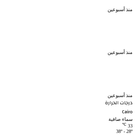
منذ أسبوعين
الأهلي يعزز مكانته الاقتصادية باتفاق طويل الأمد مع
إحدى الشركات بمصر
منذ أسبوعين
نجوم الأهلي يحضرون حفل الإعلان عن الراعي الجديد
واسم الاستاد
منذ أسبوعين
درجات الحرارة
Cairo
سماء صافية
℃
33
38º - 28º