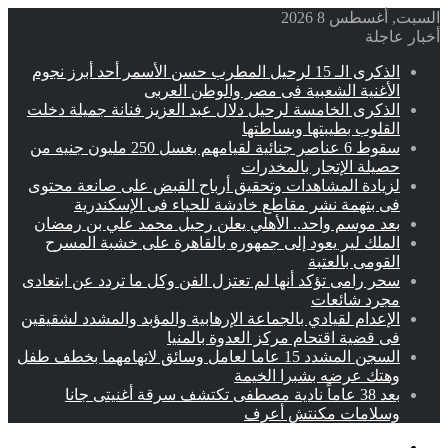
السبت, أغسطس 8 2026
أخبار عاجلة
الذكرى الـ 15 لرحيل المطرب حسن الأسمر أحد أبرز نجوم
الأغنية الشعبية فى مصر والوطن العربى
الذكرى الخامسة لرحيل دلال عبد العزيز فنانة جميلة دخلت
القلوب بطيبتها وبساطتها
سقوط 6 عناصر جنائية لقيامهم بغسل 250 مليون جنيه من
حصيلة الإتجار بالمخدرات
لزيادة المشاهدات وتحقيق أرباح القبض على صانعة محتوى
فى بتهمة نشر مقاطع خادشة للحياء فى الإسكندرية
بعد موسم واحد.. الأهلي يعلن رحيل محمد علي بن رمضان
الملك لير يعود إلى جمهوره بالقاهرة على خشبة المسرح
القومى بالعتبة
سحر رامى تؤكد أنها لم تعتزل الفن وكل ما تردد عن ابتعادى
مجرد شائعات
الإعدام لقيادي بالجماعة الإرهابية والمؤبد والمشدد لشقيقين
فى قضية اقتحام مركز العدوة بالمنيا
السجن المشدد 15 عاما لعامل وسائق لاتهامهما بخطف طفل
وهتك عرضه بشبرا الخيمة
بعد 38 عاماً نادية مصطفى تكتشف سرقة أغنيتى جانا
وسلامات مكنتش أعرف
القائمة