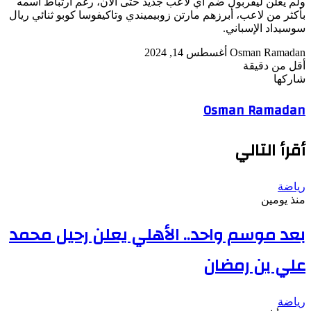
ولم يعلن ليفربول ضم أي لاعب جديد حتى الآن، رغم ارتباط اسمه
بأكثر من لاعب، أبرزهم مارتن زوبيميندي وتاكيفوسا كوبو ثنائي ريال
سوسيداد الإسباني.
أرسل
Osman Ramadan
أغسطس 14, 2024
بريدا
أقل من دقيقة
‫Pocket
‫X
لاين
ڤايبر
تيلقرام
لينكدإن
واتساب
فيسبوك
بينتيريست
إلكترونيا
شاركها
Odnoklassniki
‫Pocket
‫X
طباعة
لينكدإن
فيسبوك
مشاركة
بينتيريست
Osman Ramadan
عبر
البريد
أقرأ التالي
رياضة
منذ يومين
بعد موسم واحد.. الأهلي يعلن رحيل محمد
علي بن رمضان
رياضة