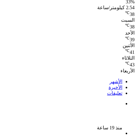
33%
2.54 كيلومتر/ساعة
℃
38
السبت
℃
38
الأحد
℃
39
الأثنين
℃
41
الثلاثاء
℃
43
الأربعاء
الأشهر
الأخيرة
تعليقات
الذكرى الـ 15 لرحيل المطرب حسن الأسمر أحد أبرز نجوم
الأغنية الشعبية فى مصر والوطن العربى
منذ 19 ساعة