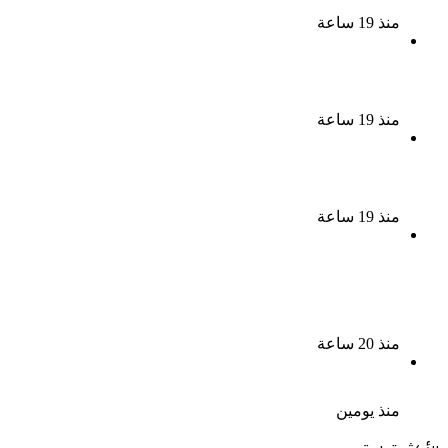
منذ 19 ساعة
الذكرى الخامسة لرحيل دلال عبد العزيز فنانة جميلة دخلت
القلوب بطيبتها وبساطتها
منذ 19 ساعة
سقوط 6 عناصر جنائية لقيامهم بغسل 250 مليون جنيه
من حصيلة الإتجار بالمخدرات
منذ 19 ساعة
لزيادة المشاهدات وتحقيق أرباح القبض على صانعة
محتوى فى بتهمة نشر مقاطع خادشة للحياء فى
الإسكندرية
منذ 20 ساعة
بعد موسم واحد.. الأهلي يعلن رحيل محمد علي بن رمضان
منذ يومين