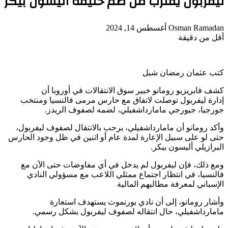
ليفربول يقترب من ضم خليفة أليسون بيكر
أرسل
Osman Ramadan
أغسطس 14, 2024
بريدا
أقل من دقيقة
‫Pocket
‫X
لاين
ڤايبر
تيلقرام
لينكدإن
واتساب
فيسبوك
بينتيريست
إلكترونيا
كتب عثمان رمضان شبل
كشف فابريزيو رومانو خبير سوق الانتقالات في أوروبا أن
إدارة ليفربول توصلت لاتفاق مع حارس مرمى فالنسيا ومنتخب
جورجيا، جيورجي مامارداشفيلي، لضمه لصفوف الريدز.
وأكد رومانو أن مامارداشفيلي، يرحب بالانتقال لصفوف ليفربول،
حتى لو على سبيل الإعارة لمدة عام أو اثنين في ظل وجود الحارس
البرازيلي أليسون بيكر.
ومع ذلك، فإن ليفربول لم يدخل في أي مفاوضات حتى الآن مع
فالنسيا، في انتظار اجتماع ممثلي اللاعب مع مسؤولي النادي
الإسباني لمعرفة مطالبهم المالية
وأشار رومانو، إلى أن نادي بورنموث يستهدف استعارة
مامارداشفيلي، حال انتقاله لصفوف ليفربول بشكل رسمي.