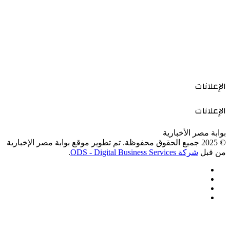
الإعلانات
الإعلانات
بوابة مصر الأخبارية
© 2025 جميع الحقوق محفوظة. تم تطوير موقع بوابة مصر الإخبارية
من قبل
شركة ODS - Digital Business Services
.
فيسبوك
‫X
‫YouTube
انستقرام
‫X
زر
ڤايبر
تيلقرام
واتساب
فيسبوك
الذهاب