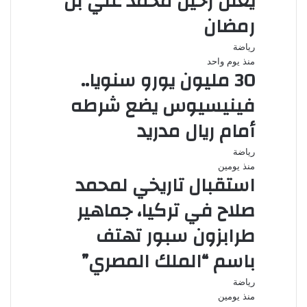
يعلن رحيل محمد علي بن
رمضان
رياضة
منذ يوم واحد
30 مليون يورو سنويا..
فينيسيوس يضع شرطه
أمام ريال مدريد
رياضة
منذ يومين
استقبال تاريخي لمحمد
صلاح في تركيا، جماهير
طرابزون سبور تهتف
باسم “الملك المصري”
رياضة
منذ يومين