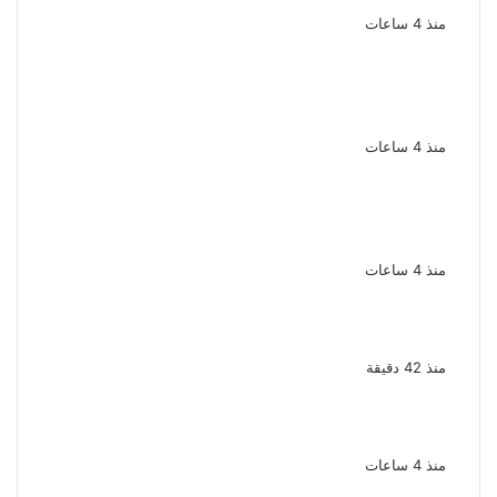
منذ 4 ساعات
الإعدام لقيادي بالجماعة الإرهابية والمؤبد
والمشدد لشقيقين فى قضية اقتحام مركز
العدوة بالمنيا
منذ 4 ساعات
السجن المشدد 15 عاما لعامل وسائق
لاتهامهما بخطف طفل وهتك عرضه بشبرا
الخيمة
منذ 4 ساعات
بعد موسم واحد.. الأهلي يعلن رحيل محمد علي بن
رمضان
منذ 42 دقيقة
الملك لير يعود إلى جمهوره بالقاهرة على خشبة
المسرح القومى بالعتبة
منذ 4 ساعات