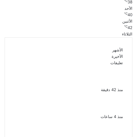
℃
38
الأحد
℃
40
الأثنين
℃
42
الثلاثاء
الأشهر
الأخيرة
تعليقات
بعد موسم واحد.. الأهلي يعلن رحيل محمد علي بن
رمضان
منذ 42 دقيقة
الملك لير يعود إلى جمهوره بالقاهرة على خشبة
المسرح القومى بالعتبة
منذ 4 ساعات
سحر رامى تؤكد أنها لم تعتزل الفن وكل ما تردد
عن ابتعادى مجرد شائعات