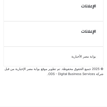
الإعلانات
الإعلانات
بوابة مصر الأخبارية
© 2025 جميع الحقوق محفوظة. تم تطوير موقع بوابة مصر الإخبارية من قبل
شركة ODS - Digital Business Services
.
فيسبوك
‫X
‫YouTube
انستقرام
‫X
ڤايبر
فيسبوك
واتساب
تيلقرام
ر