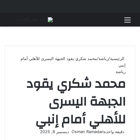
القائمة
بحث 
الرئيسية
/
رياضة
/
محمد شكري يقود الجبهة اليسرى للأهلي أمام
إنبي
رياضة
محمد شكري يقود
الجبهة اليسرى
للأهلي أمام إنبي
أرسل
دقيقة واحدة
Osman Ramadan
ديسمبر 8, 2025
‫X
فيسبوك
لينكدإن
لاين
ڤايبر
‫Pocket
واتساب
تيلقرام
بينتيريست
بريدا