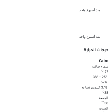
الشركات بمصر
منذ أسبوع واحد
نجوم الأهلي يحضرون حفل الإعلان
عن الراعي الجديد واسم الاستاد
منذ أسبوع واحد
درجات الحرارة
Cairo
سماء صافية
℃
27
38º - 25º
57%
3.18 كيلومتر/ساعة
℃
38
الجمعة
℃
38
السبت