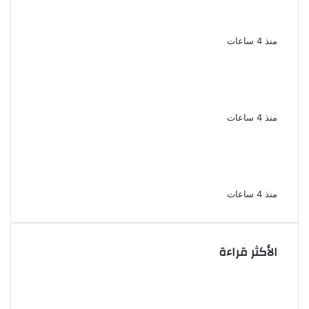
سحر رامى تؤكد أنها لم تعتزل الفن وكل ما تردد
عن ابتعادى مجرد شائعات
منذ 4 ساعات
الإعدام لقيادي بالجماعة الإرهابية والمؤبد
والمشدد لشقيقين فى قضية اقتحام مركز
العدوة بالمنيا
منذ 4 ساعات
السجن المشدد 15 عاما لعامل وسائق
لاتهامهما بخطف طفل وهتك عرضه بشبرا
الخيمة
منذ 4 ساعات
الأكثر قراءة
الملك لير يعود إلى جمهوره بالقاهرة على خشبة
المسرح القومى بالعتبة