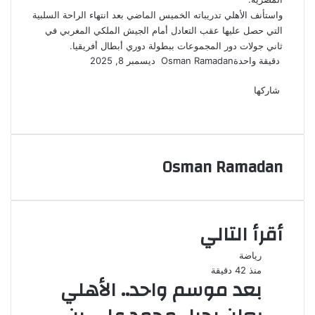
واستأنف الأهلي تدريباته الخميس الماضي بعد انتهاء الراحة السلبية
التي حصل عليها عقب التعادل أمام الجيش الملكي المغربي في
ثاني جولات دور المجموعات ببطولة دوري أبطال أفريقيا.
أرسل
دقيقة واحدة
Osman Ramadan
ديسمبر 8, 2025
‫X
فيسبوك
لينكدإن
لاين
ڤايبر
‫Pocket
واتساب
تيلقرام
بينتيريست
بريدا
إلكترونيا
شاركها
‫X
فيسبوك
لينكدإن
طباعة
بينتيريست
‫Pocket
مشاركة
Odnoklassniki
عبر
البريد
Osman Ramadan
أقرأ التالي
رياضة
منذ 42 دقيقة
بعد موسم واحد.. الأهلي