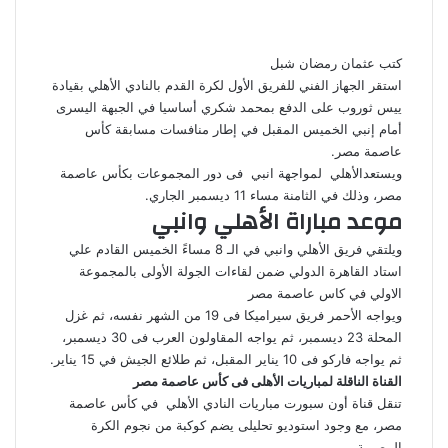
إلكترونيا
كتب عثمان رمضان شبل
استقر الجهاز الفني للفريق الأول لكرة القدم بالنادي الأهلي بقيادة
ييس ثوروب على الدفع بمحمد شكري أساسيا في الجبهة اليسرى
أمام إنبي الخميس المقبل في إطار منافسات مسابقة كأس
عاصمة مصر.
ويستعدالأهلي لمواجهة انبي فى دور المجموعات بكأس عاصمة
مصر، وذلك في الثامنة مساء 11 ديسمبر الجاري.
موعد مباراة الأهلي وانبي
ويلتقي فريق الأهلي وانبي في الـ 8 مساءً الخميس القادم علي
استاد القاهرة الدولي ضمن لقاءات الجولة الأولى بالمجموعة
الاولي في كاس عاصمة مصر
ويواجه الأحمر فريق سيراميكا فى 19 من الشهر نفسه، ثم غزل
المحلة 23 ديسمبر، ثم يواجه المقاولون العرب فى 30 ديسمبر،
ثم يواجه فاركو فى 10 يناير المقبل، ثم طلائع الجيش في 15 يناير.
القناة الناقلة لمباريات الأهلى فى كأس عاصمة مصر
تنقل قناة أون سبورت مباريات النادي الأهلي في كأس عاصمة
مصر، مع وجود استوديو تحليلى يضم كوكبة من نجوم الكرة
المصرية.