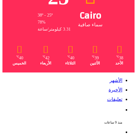
Cairo
38º - 25º
78%
سماء صافية
3.31 كيلومتر/ساعة
℃
℃
℃
℃
℃
40
42
40
39
38
الأحد
الأثنين
الثلاثاء
الأربعاء
الخميس
الأشهر
الأخيرة
تعليقات
ملك قورة تحتفل بخطوبتها فى الساحل
الشمالى على رجل الأعمال يوسف عثمان
منذ 9 ساعات
ناقد موسيقي: شيرين عبد الوهاب لا تزال