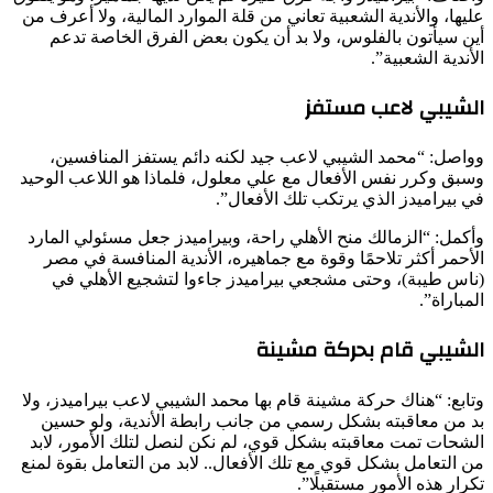
عليها، والأندية الشعبية تعاني من قلة الموارد المالية، ولا أعرف من
أين سيأتون بالفلوس، ولا بد أن يكون بعض الفرق الخاصة تدعم
الأندية الشعبية”.
الشيبي لاعب مستفز
وواصل: “محمد الشيبي لاعب جيد لكنه دائم يستفز المنافسين،
وسبق وكرر نفس الأفعال مع علي معلول، فلماذا هو اللاعب الوحيد
في بيراميدز الذي يرتكب تلك الأفعال”.
وأكمل: “الزمالك منح الأهلي راحة، وبيراميدز جعل مسئولي المارد
الأحمر أكثر تلاحمًا وقوة مع جماهيره، الأندية المنافسة في مصر
(ناس طيبة)، وحتى مشجعي بيراميدز جاءوا لتشجيع الأهلي في
المباراة”.
الشيبي قام بحركة مشينة
وتابع: “هناك حركة مشينة قام بها محمد الشيبي لاعب بيراميدز، ولا
بد من معاقبته بشكل رسمي من جانب رابطة الأندية، ولو حسين
الشحات تمت معاقبته بشكل قوي، لم نكن لنصل لتلك الأمور، لابد
من التعامل بشكل قوي مع تلك الأفعال.. لابد من التعامل بقوة لمنع
تكرار هذه الأمور مستقبلًا”.