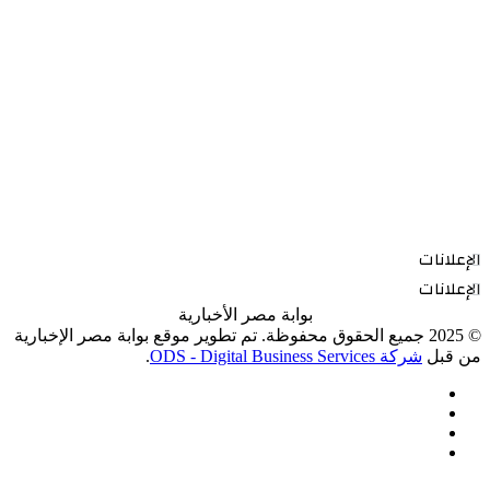
الإعلانات
الإعلانات
بوابة مصر الأخبارية
© 2025 جميع الحقوق محفوظة. تم تطوير موقع بوابة مصر الإخبارية
من قبل
شركة ODS - Digital Business Services
.
فيسبوك
‫X
‫YouTube
انستقرام
‫X
زر
ڤايبر
تيلقرام
واتساب
فيسبوك