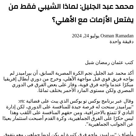
محمد عبد الجليل: لماذا الشيبي فقط من
يفتعل الأزمات مع الأهلي؟
أرسل
Osman Ramadan
يوليو 24, 2024
بريدا
دقيقة واحدة
‫Pocket
‫X
لاين
ڤايبر
تيلقرام
لينكدإن
واتساب
فيسبوك
بينتيريست
إلكترونيا
كتب عثمان رمضان شبل
أكد محمد عبد الجليل نجم الكرة المصرية السابق، أن بيراميدز لم
يواجه فريق قوي قبل مواجهة الأهلي، وخرج من دوري أبطال إفريقيا
مبكرًا عندما واجه فرق قوية، وفاز على بعض الفرق في الدوري
المصري ولكن مستوى المارد الأحمر يختلف تمامًا.
وقال عبر برنامج بوكس تو بوكس الذي يبث على فضائية etc:
“بيراميدز سنحت له فرصة جيدة للمنافسة على الدوري، لكن إدارة
النادي لا تتمتع بالاحترافية، ومن حقهم المنافسة على اللقب وهذا
ليس حكرًا على الفرق الجماهيرية، وكرة القدم أصبحت استثمار بعيدًا
عن الجوانب الجماهيرية”.
وأضاف: “بيراميدز واجه فرق كثيرة لم يكن لديها جماهير، وهو يتفوق