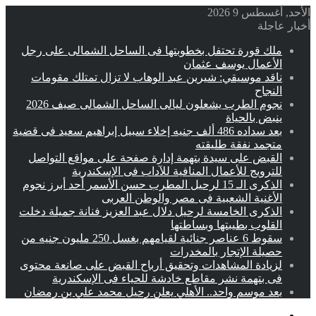
الأحد, أغسطس 9 2026
أخبار عاجلة
ملك قورة تحتفل بخطوبتها فى الساحل الشمالى على رجل
الأعمال يوسف عثمان
ناقد موسيقي: شيرين عبد الوهاب لا تزال تمتلك مقومات
النجاح
نجوم الطرب يشعلون ليالى الساحل الشمالى صيف 2026
ينبض بالحياة
بعد سداده 486 ألف جنيه إخلاء سبيل إبراهيم سعيد فى قضية
متجمد نفقة طليقته
القبض على سيدة بتهمة إدارة صفحة على مواقع التواصل
للترويج للأعمال المنافية للآداب فى الإسكندرية
الذكرى الـ 15 لرحيل المطرب حسن الأسمر أحد أبرز نجوم
الأغنية الشعبية فى مصر والوطن العربى
الذكرى الخامسة لرحيل دلال عبد العزيز فنانة جميلة دخلت
القلوب بطيبتها وبساطتها
سقوط 6 عناصر جنائية لقيامهم بغسل 250 مليون جنيه من
حصيلة الإتجار بالمخدرات
لزيادة المشاهدات وتحقيق أرباح القبض على صانعة محتوى
فى بتهمة نشر مقاطع خادشة للحياء فى الإسكندرية
بعد موسم واحد.. الأهلي يعلن رحيل محمد علي بن رمضان
القائمة