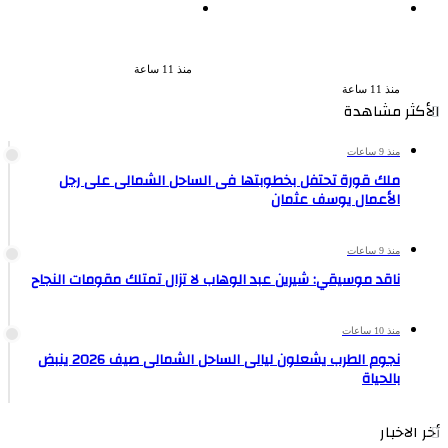
القبض على سيدة بتهمة إدارة
بعد سداده 486 ألف جنيه إخلاء
صفحة على مواقع التواصل
سبيل إبراهيم سعيد فى قضية
للترويج للأعمال المنافية للآداب
متجمد نفقة طليقته
فى الإسكندرية
منذ 11 ساعة
منذ 11 ساعة
الأكثر مشاهدة
منذ 9 ساعات
ملك قورة تحتفل بخطوبتها فى الساحل الشمالى على رجل
الأعمال يوسف عثمان
منذ 9 ساعات
ناقد موسيقي: شيرين عبد الوهاب لا تزال تمتلك مقومات النجاح
منذ 10 ساعات
نجوم الطرب يشعلون ليالى الساحل الشمالى صيف 2026 ينبض
بالحياة
أخر الاخبار