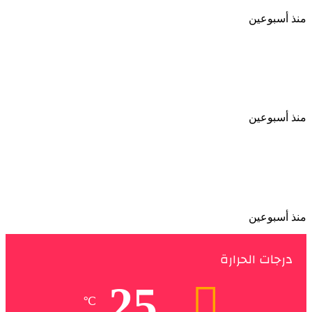
منذ أسبوعين
الأهلي يواصل استعداداته للموسم الجديد بودية
لافيينا ويترقب مواجهة برشلونة
منذ أسبوعين
الأهلي يعزز مكانته الاقتصادية باتفاق طويل الأمد مع
إحدى الشركات بمصر
منذ أسبوعين
درجات الحرارة
25
℃