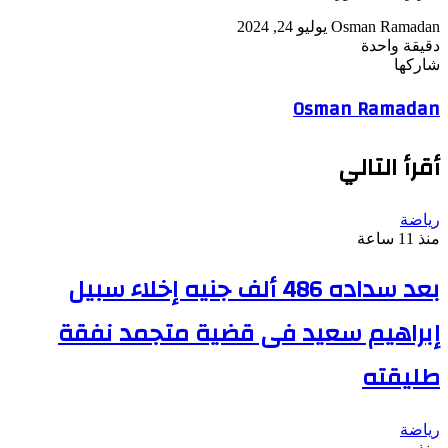
أرسل
Osman Ramadan
يوليو 24, 2024
بريدا
دقيقة واحدة
‫Pocket
‫X
لاين
ڤايبر
تيلقرام
لينكدإن
واتساب
فيسبوك
بينتيريست
إلكترونيا
شاركها
Odnoklassniki
‫Pocket
‫X
طباعة
لينكدإن
فيسبوك
مشاركة
بينتيريست
Osman Ramadan
عبر
البريد
أقرأ التالي
رياضة
منذ 11 ساعة
بعد سداده 486 ألف جنيه إخلاء سبيل
إبراهيم سعيد فى قضية متجمد نفقة
طليقته
رياضة