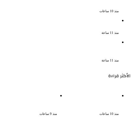
صيف 2026 ينبض بالحياة
منذ 10 ساعات
بعد سداده 486 ألف جنيه إخلاء سبيل إبراهيم
سعيد فى قضية متجمد نفقة طليقته
منذ 11 ساعة
القبض على سيدة بتهمة إدارة صفحة على
مواقع التواصل للترويج للأعمال المنافية
للآداب فى الإسكندرية
منذ 11 ساعة
الأكثر قراءة
نجوم الطرب يشعلون ليالى
ناقد موسيقي: شيرين عبد
الساحل الشمالى صيف 2026
الوهاب لا تزال تمتلك مقومات
ينبض بالحياة
النجاح
منذ 10 ساعات
منذ 9 ساعات