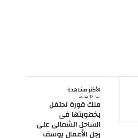
ة
ت زواج
سوشيال
ديا
رطان ينهش فى المجتمع
دد
الأكثر مشاهدة
منذ 13 ساعة
ملك قورة تحتفل
بخطوبتها فى
الساحل الشمالى على
رجل الأعمال يوسف