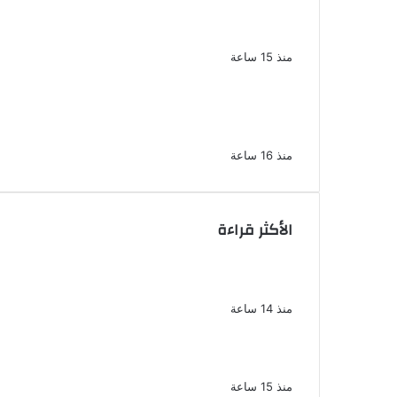
إبراهيم سعيد فى قضية متجمد نفقة
طليقته
منذ 15 ساعة
القبض على سيدة بتهمة إدارة صفحة على
مواقع التواصل للترويج للأعمال المنافية
للآداب فى الإسكندرية
منذ 16 ساعة
الأكثر قراءة
ناقد موسيقي: شيرين عبد الوهاب لا تزال
تمتلك مقومات النجاح
منذ 14 ساعة
نجوم الطرب يشعلون ليالى الساحل
الشمالى صيف 2026 ينبض بالحياة
منذ 15 ساعة