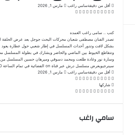
أرسل
أقل من دقيقة
سامي راغب
مارس 1, 2026
‫X
فيسبوك
لينكدإن
بينتيريست
‫Pocket
واتساب
ڤايبر
تيلقرام
لاين
بريدا
إلكترونيا
كتب .. سامى راغب العمده
تصدر الفنان مصطفى شعبان محركات البحث جوجل بعد عرض الحلقة ا
بشكل لافت وتدور أحداث المسلسل في إطار شعبي حول عطارة يعود إلي 
وتتقاطع الخيوط بين الماضي والحاضر ويشارك في بطولة المسلسل م
وسارة نور وغادة طلعت ومحمد دسوقي وميرهان حسين المسلسل من تأل
سينرجيويعرض مسلسل درش عبر قناة on الفضائية في تمام الساعة 11:00 مساء
أرسل
أقل من دقيقة
سامي راغب
مارس 1, 2026
‫X
فيسبوك
لينكدإن
بينتيريست
‫Pocket
واتساب
ڤايبر
تيلقرام
لاين
بريدا
إلكترونيا
شاركها
‫X
فيسبوك
لينكدإن
بينتيريست
‫Pocket
طباعة
مشاركة
Odnoklassniki
عبر
البريد
سامي راغب