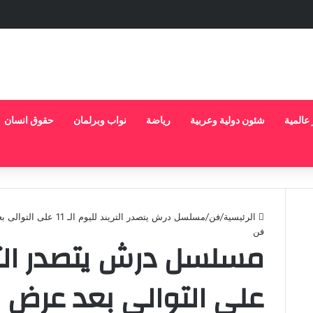
 عالمية
شئون دولية وعربية
رياضة
نواب وبرلمان
حقوق انسان
الرئيسية
/
فن
/
مسلسل درش يتصدر التريند لليوم الـ 11 على التوالى بعد عرض الحلقة 11
فن
على التوالى بعد عرض الح
ل