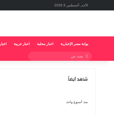
إغلاق
الأحد, أغسطس 9 2026
بوابة مصر الإخبارية
اخبار محلية
اخبار عربية
اخبار
بحث
عن
شاهد أيضاً
محمد إمام يستأنف تصوير شمس الزناتى 3
أغسطس وانضمام نجوم جدد
منذ أسبوع واحد
يسرا اللوزى من شدة الضغط لم أكن أريد استكما