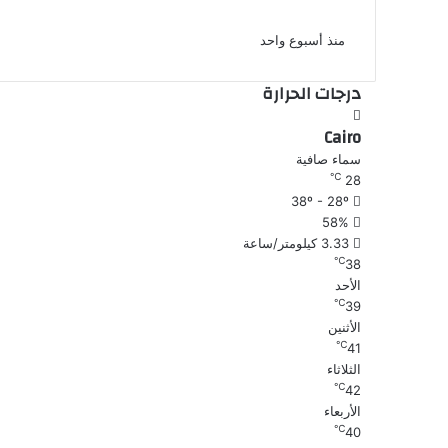
العمل فذهبت إلى طبيبة نفسية
منذ أسبوع واحد
درجات الحرارة
Cairo
سماء صافية
℃
28
38º - 28º
58%
3.33 كيلومتر/ساعة
℃
38
الأحد
℃
39
الأثنين
℃
41
الثلاثاء
℃
42
الأربعاء
℃
40