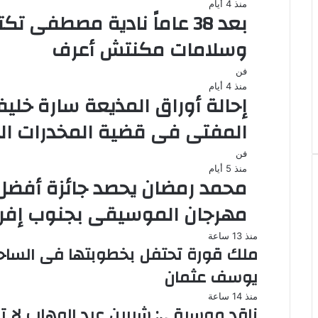
منذ 4 أيام
بعد 38 عاماً نادية مصطفى
وسلامات مكنتش أعرف
فن
منذ 4 أيام
المفتى فى قضية المخدرات ال
فن
منذ 5 أيام
محمد رمضان يحصد جائزة أفضل
مهرجان الموسيقى بجنوب إفري
منذ 13 ساعة
ملك قورة تحتفل بخطوبتها فى الساحل
يوسف عثمان
منذ 14 ساعة
ناقد موسيقي: شيرين عبد الوهاب لا ت