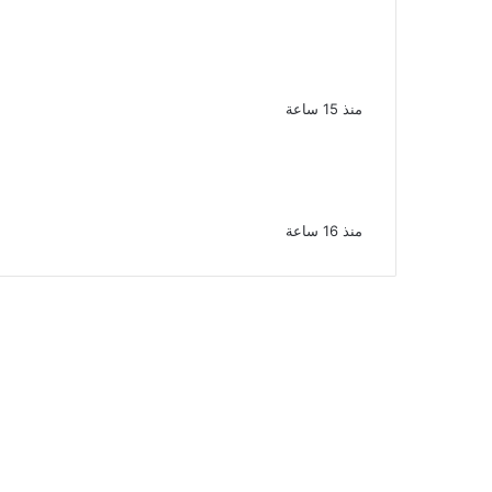
بعد سداده 486 ألف جنيه إخلاء سبيل
إبراهيم سعيد فى قضية متجمد نفقة
طليقته
منذ 15 ساعة
القبض على سيدة بتهمة إدارة صفحة على
مواقع التواصل للترويج للأعمال المنافية
للآداب فى الإسكندرية
منذ 16 ساعة