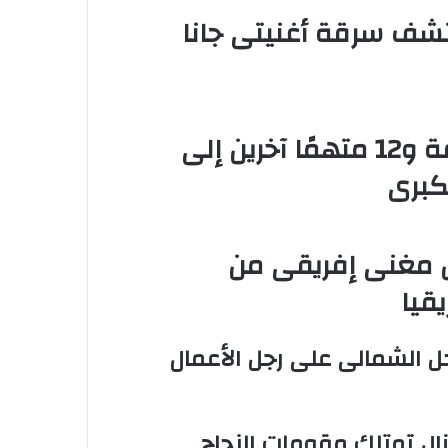
 تكتشف سرقة أغنيتى جانا
إحالة أوراق المذيعة سارة خليفة و12 متهمًا آخرين إلى
كبرى
 مغنى إفريقى من
قيا
 الشمالى على رجل الأعمال
زال تمتلك مقومات النجاح