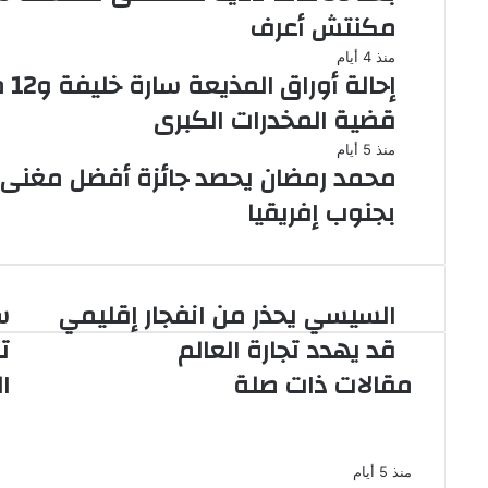
مكنتش أعرف
منذ 4 أيام
إحا
قضية المخدرات الكبرى
منذ 5 أيام
محمد رمضان يحصد جائزة أفضل مغنى
بجنوب إفريقيا
السيسي يحذر من انفجار إقليمي
س
السيسي
سح
يحذر
را
قد يهدد تجارة العالم
ت
من
ال
مقالات ذات صلة
ا
انفجار
ال
إقليمي
تغ
قد
وا
لماذا اعتذرت يسرا عن عدم حضور جناز
يهدد
ولا
تجارة
أف
منذ 5 أيام