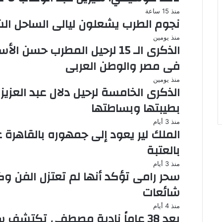
منذ 15 ساعة
نجوم الطرب يشعلون ليالى الساحل الشمالى صيف 26
منذ يومين
الذكرى الـ 15 لرحيل المطرب حس
فى مصر والوطن العربى
منذ يومين
الذكرى الخامسة لرحيل دلال عبد العزي
بطيبتها وبساطتها
منذ 3 أيام
الملك لير يعود إلى جمهوره بالقاهرة
بالعتبة
منذ 3 أيام
سحر رامى تؤكد أنها لم تعتزل الفن وك
شائعات
منذ 4 أيام
بعد 38 عاماً نادية مصطفى تكتشف