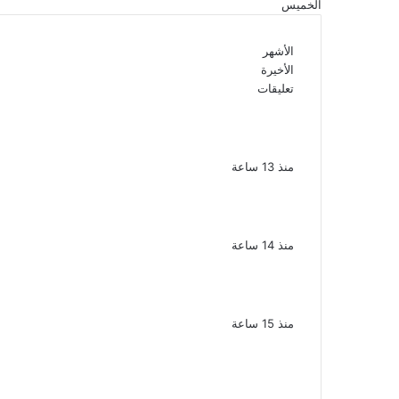
الخميس
الأشهر
الأخيرة
تعليقات
ملك قورة تحتفل بخطوبتها فى الساحل
الشمالى على رجل الأعمال يوسف عثمان
منذ 13 ساعة
ناقد موسيقي: شيرين عبد الوهاب لا تزال
تمتلك مقومات النجاح
منذ 14 ساعة
نجوم الطرب يشعلون ليالى الساحل
الشمالى صيف 2026 ينبض بالحياة
منذ 15 ساعة
بعد سداده 486 ألف جنيه إخلاء سبيل
إبراهيم سعيد فى قضية متجمد نفقة