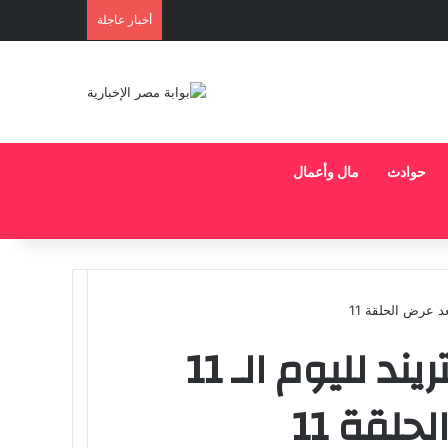
أخبار عاجلة
حوادث
مال وأعمال
مسلسل درش يتصدر التريند لليوم الـ 11
لقة 11