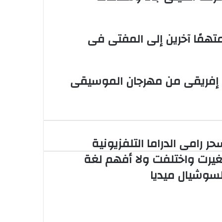
لة أوراق المذيعة سارة خليفة و12 متهمًا آخرين إلى المفتى فى
 إفريقى من مهرجان الموسيقى
حر رامى الدراما التلفزيونية
ر
مى
غيرت واختلفت ولا أفهم لغة
دراما
لسوشيال ميديا
تلفزيونية
يرت
ختلفت
ة شقيق محمد هنيدى
هم