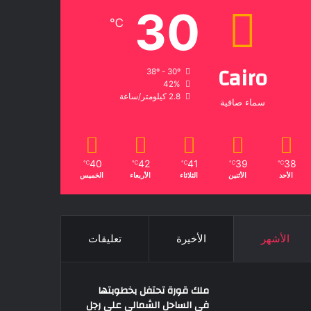
30
℃
Cairo
38º - 30º
42%
2.8 كيلومتر/ساعة
سماء صافية
40
42
41
39
38
℃
℃
℃
℃
℃
الأحد
الأثنين
الثلاثاء
الأربعاء
الخميس
الأشهر
الأخيرة
تعليقات
ملك قورة تحتفل بخطوبتها
فى الساحل الشمالى على رجل