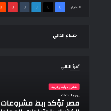
فيسبوك
‫X
لينكدإن
بينتير
شاركها
حسام الدالي
أقرأ التالي
شئون دولية وعربية
يونيو 1, 2026
مصر تؤكد ربط مشروعات 