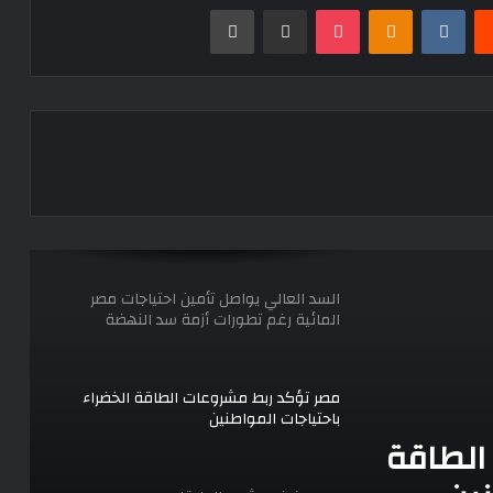
زاد العزة ينطلق من مصر إلى غزة بقافلة
يست
Odnoklassniki
‫Pocket
مشاركة عبر البريد
طباعة
ضخمة من المساعدات
عبد العاطي يقود تحركًا أفريقيًا لدعم
الاستقرار في السودان
القاهرة و أبوظبي تشددان على وحدة
الدول العربية
السد العالي يواصل تأمين احتياجات مصر
المائية رغم تطورات أزمة سد النهضة
مصر تؤكد ربط مشروعات الطاقة الخضراء
باحتياجات المواطنين
الطاقة