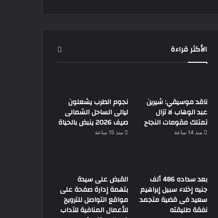
الأكثر قراءة
ناقد موسيقي: شيرين
نجوم الطرب يشعلون
عبد الوهاب لا تزال
ليالى الساحل الشمالى
تمتلك مقومات النجاح
صيف 2026 ينبض بالحياة
منذ 14 ساعة
منذ 15 ساعة
بعد سداده 486 ألف
القبض على سيدة
جنيه إخلاء سبيل إبراهيم
بتهمة إدارة صفحة على
سعيد فى قضية متجمد
مواقع التواصل للترويج
نفقة طليقته
للأعمال المنافية للآداب