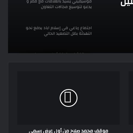
نين
موسيفيني يشيد بالعلاقات مع مصر و
يدعو لتوسيع مجالات التعاون
اجتماع رباعي في إسلام اباد يدفع نحو
التهدئة بظل التصعيد الحالي
مصر تكشف حقيقة أوضاع مواطنيها
بالخارج
موقف
مصر و الأردن يؤكدان ضرورة التحرك العربي
محمد
المشترك
صلاح
من
أول
عرض
وزيرا خارجية مصر و الأردن يبحثان سبل
رسمي
استعادة الهدوء في الشرق الأوسط
لمغادرة
ليفربول
موقف محمد صلاح من أول عرض رسمي