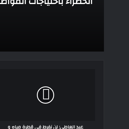
الخضراء باحتياجات المواط
عبد
العاطي:
لن
نفرط
في
قطرة
مياه
و
حقوقنا
عبد العاطي: لن نفرط في قطرة مياه و
في