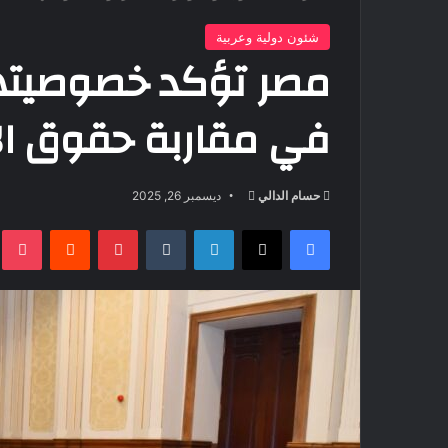
شئون دولية وعربية
مصر تؤكد خصوصيتها 
في مقاربة حقوق ال
أرسل
حسام الدالي
ديسمبر 26, 2025
بريدا
فيسبوك
‫X
لينكدإن
بينتيريست
t
إلكترونيا