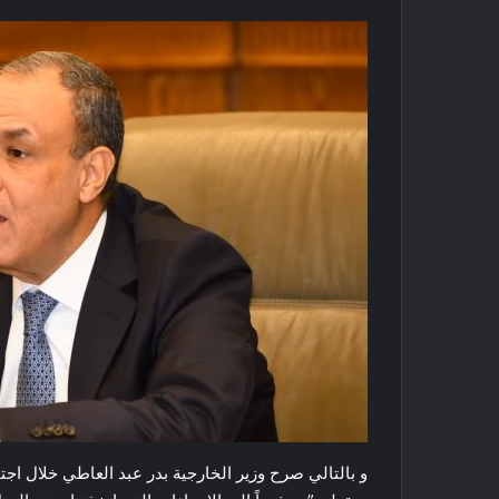
و بالتالي صرح وزير الخارجية بدر عبد العاطي خلال اج