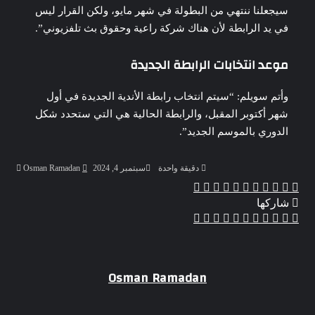
سيجعلنا ننتهي من البطولة في شهر مايو، ولكن القرار ليس
في يد الرابطة لأن هناك شركة راعية وحقوق بث تلفزيوني”.
موعد انتخابات الرابطة الجديدة
وأتم سويلم: “سيتم انتخاب رابطة الأندية الجديدة في أول
شهر أكتوبر المقبل، والرابطة الحالية هي التي ستحدد شكل
الدوري بالموسم الجديد”.
أرسل
دقيقة واحدة
سبتمبر 4, 2024
Osman Ramadan
بريدا
‫X
‫Pocket
ڤايبر
تيلقرام
واتساب
بينتيريست
لينكدإن
لاين
فيسبوك
إلكترو
شاركها
‫X
Odnoklassniki
‫Pocket
مشاركة
بينتيريست
لينكدإن
فيسبوك
طباعة
عبر
البريد
Osman Ramadan