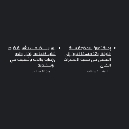
إحالة أوراق المذيعة سارة
بسبب الخلافات الأسرية ضبط
خليفة و12 متهمًا آخرين إلى
شاب لاتهامه بقتل والده
المفتى فى قضية المخدرات
وإصابة والدته وشقيقه في
الكبرى
الإسكندرية
منذ 10 ساعات
منذ 10 ساعات