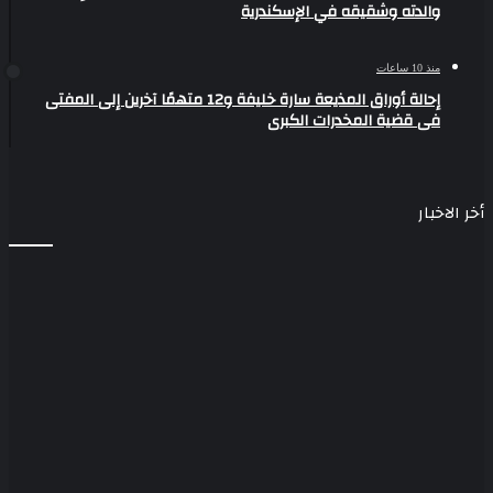
والدته وشقيقه في الإسكندرية
منذ 10 ساعات
إحالة أوراق المذيعة سارة خليفة و12 متهمًا آخرين إلى المفتى
فى قضية المخدرات الكبرى
أخر الاخبار