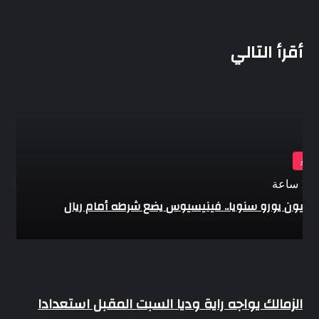
أقرأ التالي
ياضة
اعة
30 مليون يورو سنويا.. فينيسيوس يضع شرطه أمام ريال
يد
الزمالك
الزمالك يواجه راية وديا السبت المقبل استعدادا
يواجه