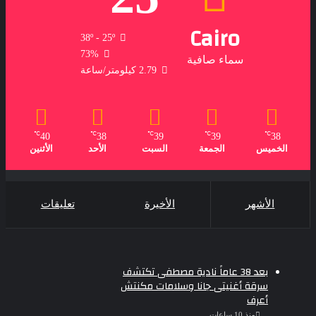
Cairo
38º - 25º
73%
سماء صافية
2.79 كيلومتر/ساعة
℃
℃
℃
℃
℃
40
38
39
39
38
الخميس
الجمعة
السبت
الأحد
الأثنين
الأشهر
الأخيرة
تعليقات
بعد 38 عاماً نادية مصطفى تكتشف
سرقة أغنيتى جانا وسلامات مكنتش
أعرف
منذ 10 ساعات