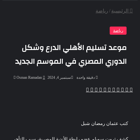
عن
الرئيسية
/
رياضة
رياضة
موعد تسليم الأهلي الدرع وشكل
الدوري المصري في الموسم الجديد
أرسل
دقيقة واحدة
سبتمبر 4, 2024
Osman Ramadan
بريدا
إلكترونيا
‫X
‫Pocket
ڤايبر
تيلقرام
واتساب
بينتيريست
لينكدإن
لاين
فيسبوك
كتب عثمان رمضان شبل
كشف ثروت سويلم عضو رابطة الأندية المصرية، سبب التأخر