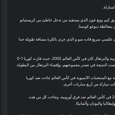
مباراة.
ق كيم يونغ غون الذي يستفيد من تدخل خاطئ من كريستيانو
 بمغالطة ديوغو كوستا.
م عكسي سريع قاده سو و الذي جرى بالكرة مسافة طويلة جدا
مع العلم ان اللقاء الوحيد السابق الذي جمع كوريا الجنوبية والبرتغال كان في كأس العالم 2002، حيث فازت كوريا 1-0
مت النتيجة في تصدر مجموعتهم، وإقصاء البرتغال من البطولة.
 مع المنتخبات الآسيوية في كأس العالم جاءت ضد كوريا
وقد فازت كوريا الجنوبية بخمسة فقط من مبارياتها الـ23 في كأس العالم ضد فرق أوروبية، وجاءت كل من هذه
طاليا واليونان وألمانيا).