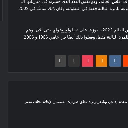
 كأس العالم، وهو نفس العدد الذي خسرته في مبارياتها الـ
16 السابقة، يتطلعون للفوز بمباراتهم الثالثة في المجموعة للمرة الثالثة فقط في البطولة، وكان ذلك سابقًا في 2002
وتأهلت البرتغال بالفعل لمرحلة خروج المغلوب من كأس العالم 2022، بفوزها على غانا وأوروغواي حتى الآن، وهم
ثالثة فقط، وفعلوا ذلك أيضًا في عامي 1966 و 2006.
يست
Odnoklassniki
‫Pocket
مشاركة عبر البريد
طباعة
30 مليون يورو سنويا.. فينيسيوس يضع
شرطه أمام ريال مدريد
استقبال تاريخي لمحمد صلاح في تركيا،
/ مقدم إذاعي وتليفزيوني/ معلق صوتي/ مستشار الإعلام بحلف مصر
جماهير طرابزون سبور تهتف باسم “الملك
المصري”
تفاصيل جديدة في جلسة إمام عاشور مع