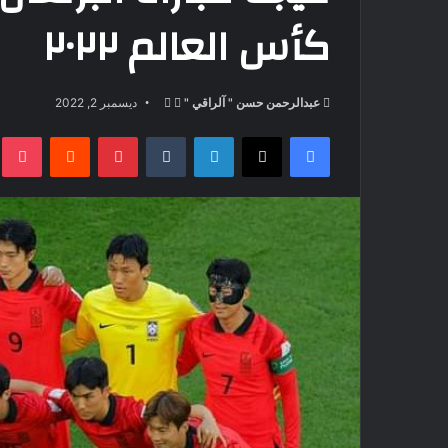
كأس العالم ٢٠٢٢
تابع
أرسل
عبدالرحمن حسن " آلراقي "
ديسمبر 2, 2022
على
بريدا
فيسبوك
‫X
لينكدإن
بينتيريست
t
X
إلكترونيا