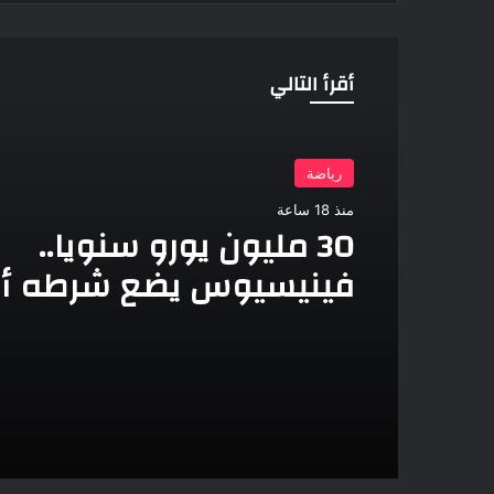
أقرأ التالي
رياضة
منذ 18 ساعة
30 مليون يورو سنويا..
فينيسيوس يضع شرطه أم
ريال مدريد