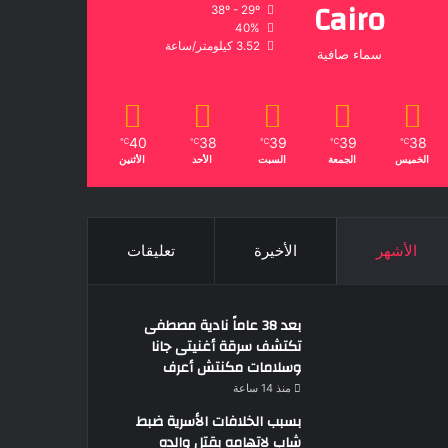
Cairo
38º - 29º
40%
3.52 كيلومتر/ساعة
سماء صافية
40
38
39
39
38
℃
℃
℃
℃
℃
الخميس
الجمعة
السبت
الأحد
الأثنين
الأشهر
الأخيرة
تعليقات
بعد 38 عاماً نادية مصطفى
تكتشف سرقة أغنيتى جانا
وسلامات مكنتش أعرف
منذ 14 ساعة
بسبب الخلافات الأسرية ضبط
شاب لاتهامه بقتل والده