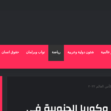
ية ضبط شاب لاتهامه بقتل والده وإصابة والدته وشقيقه في الإسكندرية
 عالمية
شئون دولية وعربية
رياضة
نواب وبرلمان
حقوق انسان
 العالم ٢٠٢٢
ل وكوريا الجنوبية في