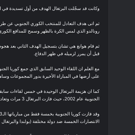
وكانت قد سجّلت البرتغال الهدف من أول تسديدة في ال
ثم اتى هدف التعادل للمنتخب الكوري الجنوبي عن طري
رونالدو الذي لمس الكرة بالظهر وسمح للمدافع الكوري
ثم قام هوانغ هي تشان بتسجيل الهدف الثاني بعد هجو
قبل أن يمرر لزميله في ظهر الدفاع.
على أرضها في المباراة الأخيرة بدور المجموعات وساه
كما ان هزيمة البرتغال الوحيدة في خمس لقاءات سابقة
الجنوبية عام 2002، حيث فازت البرتغال 3 مرات وتعادلت مباراة من أربع مباريات أخرى.
الانتصارات الخمسة ضد دولة مختلفة (بولندا والبرتغال وإي