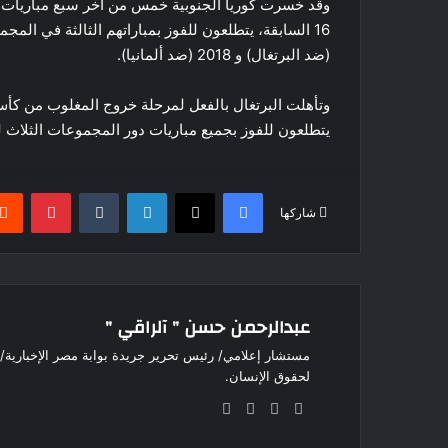
وقد خسرت كوريا الجنوبية خمس من آخر سبع مباريات في
(ضد البرتغال) و 2018 (ضد ألمانيا).
يتطلعون للفوز بجميع مباريات دور المجموعات الثلاث للمرة ال
فيسبوك
‫X
لينكدإن
بينتير
شاركها
عبدالرحمن حسن " آلراقي "
مستشار إعلامي/ رئيس تحرير جريدة بوابة مصر الإخبارية
لحقوق الإنسان.
موقع
‫X
فيسبوك
انستقرام
الويب