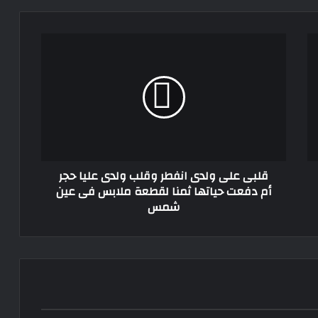
الشعباني
قلبى
خلال الأيام المقبلة، عموتة يحسم مستقبل
على
عمر كمال عبد الواحد مع الأهلي
ولدى
انفطر
وقلب
لاعبو الزمالك يطالبون بحسم موعد بداية
ولدى
الإعداد والمعسكر قبل انطلاق الموسم
عليا
الجديد
حجر
أم
قلبى على ولدى انفطر وقلب ولدى عليا حجر
دفعت
أم دفعت حياتها ثمنا لقطعة ملابس فى عين
حياتها
شمس
ثمنا
لقطعة
ملابس
فى
عين
شمس