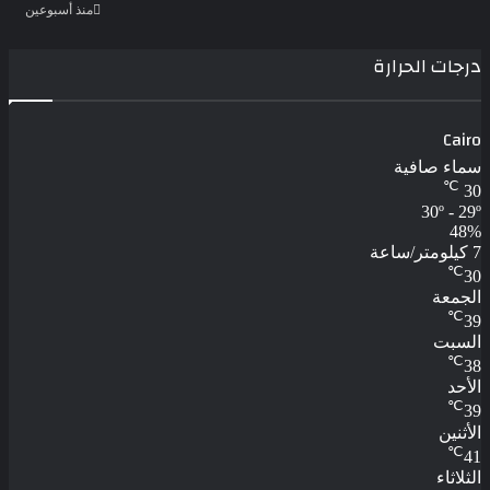
منذ أسبوعين
درجات الحرارة
Cairo
سماء صافية
℃
30
30º - 29º
48%
7 كيلومتر/ساعة
℃
30
الجمعة
℃
39
السبت
℃
38
الأحد
℃
39
الأثنين
℃
41
الثلاثاء