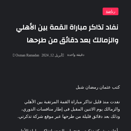
رياضة
نفاد تذاكر مباراة القمة بين الأهلي
والزمالك بعد دقائق من طرحها
أرسل
دقيقة واحدة
أبريل 12, 2024
Osman Ramadan
بريدا
إلكترونيا
‫Pocket
‫X
لاين
ڤايبر
تيلقرام
لينكدإن
واتساب
فيسبوك
بينتيريست
كتب عثمان رمضان شبل
نفدت منذ قليل تذاكر مباراة القمة المرتقبة بين الأهلي
والزمالك يوم الاثنين المقبل فى إطار منافسات الدوري،
وذلك بعد دقائق قليلة من طرحها عبر موقع شركة تذكرتي.
وأعلنت شركة تذكرتي فتح باب الحجز لتذاكر مباراة الأهلي