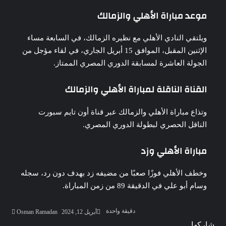
موعد مباراة الأهلي والزمالك
ويلتقي النادي الأهلي مع نظيره الزمالك، في السابعة مساء
الإثنين المقبل، الموافق 15 أبريل الجاري، في لقاء مؤجل من
الجولة العاشرة لمسابقة الدوري المصري الممتاز.
القناة الناقلة لمباراة الأهلي والزمالك
وتذاع مباراة الأهلي والزمالك عبر قناة أون تايم سبورت
الناقل الحصري لبطولة الدوري المصري.
مباراة الأهلي وزد
وخطف الأهلي فوزًا صعبًا من مضيفه زد بهدف دون رد، سجله
وسام أبو علي في الدقيقة 89 من زمن المباراة.
أرسل
دقيقة واحدة
أبريل 12, 2024
Osman Ramadan
بريدا
‫Pocket
‫X
لاين
ڤايبر
تيلقرام
لينكدإن
واتساب
فيسبوك
بينتيريست
شاركها
إلكترو