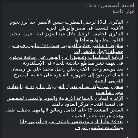
الجمعة, أغسطس 7 2026
أخبار عاجلة
الذكرى الـ 15 لرحيل المطرب حسن الأسمر أحد أبرز نجوم
الأغنية الشعبية فى مصر والوطن العربى
الذكرى الخامسة لرحيل دلال عبد العزيز فنانة جميلة دخلت
القلوب بطيبتها وبساطتها
سقوط 6 عناصر جنائية لقيامهم بغسل 250 مليون جنيه من
حصيلة الإتجار بالمخدرات
لزيادة المشاهدات وتحقيق أرباح القبض على صانعة محتوى
فى بتهمة نشر مقاطع خادشة للحياء فى الإسكندرية
بعد موسم واحد.. الأهلي يعلن رحيل محمد علي بن رمضان
الملك لير يعود إلى جمهوره بالقاهرة على خشبة المسرح
القومى بالعتبة
سحر رامى تؤكد أنها لم تعتزل الفن وكل ما تردد عن ابتعادى
مجرد شائعات
الإعدام لقيادي بالجماعة الإرهابية والمؤبد والمشدد لشقيقين
فى قضية اقتحام مركز العدوة بالمنيا
السجن المشدد 15 عاما لعامل وسائق لاتهامهما بخطف طفل
وهتك عرضه بشبرا الخيمة
بعد 38 عاماً نادية مصطفى تكتشف سرقة أغنيتى جانا
وسلامات مكنتش أعرف
القائمة