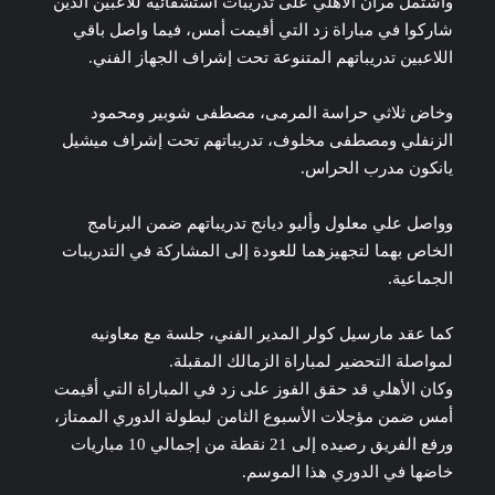
واشتمل مران الأهلي على تدريبات استشفائية للاعبين الذين
شاركوا في مباراة زد التي أقيمت ‏أمس، فيما واصل باقي
اللاعبين تدريباتهم المتنوعة تحت إشراف الجهاز الفني.
وخاض ثلاثي حراسة المرمى، مصطفى شوبير ومحمود
الزنفلي ومصطفى مخلوف، ‏تدريباتهم تحت إشراف ميشيل
يانكون مدرب الحراس.‏
وواصل علي معلول وأليو ديانج تدريباتهم ضمن البرنامج
الخاص بهما لتجهيزهما للعودة إلى ‏المشاركة في التدريبات
الجماعية.
كما عقد مارسيل كولر المدير الفني، جلسة مع معاونيه
لمواصلة التحضير لمباراة الزمالك ‏المقبلة.‏
وكان الأهلي قد حقق الفوز على زد في المباراة التي أقيمت
أمس ضمن مؤجلات الأسبوع ‏الثامن لبطولة الدوري الممتاز،
ورفع الفريق رصيده إلى 21 نقطة من إجمالي 10 مباريات
‏خاضها في الدوري هذا الموسم.‏