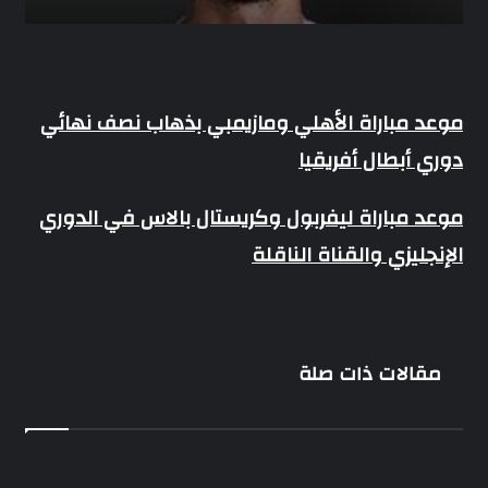
موعد
موعد مباراة الأهلي ومازيمبي بذهاب نصف نهائي
مباراة
دوري أبطال أفريقيا
الأهلي
ومازيمبي
بذهاب
موعد
موعد مباراة ليفربول وكريستال بالاس في الدوري
نصف
مباراة
نهائي
الإنجليزي والقناة الناقلة
ليفربول
دوري
وكريستال
أبطال
بالاس
أفريقيا
في
الدوري
الإنجليزي
مقالات ذات صلة
والقناة
الناقلة