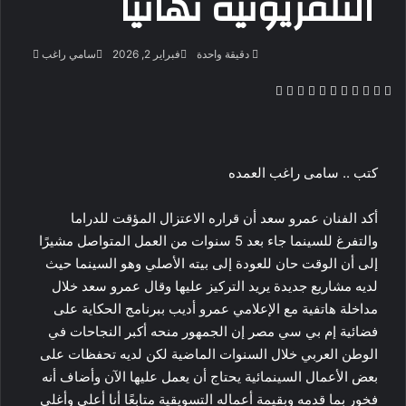
التلفزيونية نهائياً
أرسل
دقيقة واحدة
فبراير 2, 2026
سامي راغب
بريدا
‫X
فيسبوك
لينكدإن
بينتيريست
‫Pocket
واتساب
ڤايبر
تيلقرام
لاين
إلكتروني
كتب .. سامى راغب العمده
أكد الفنان عمرو سعد أن قراره الاعتزال المؤقت للدراما
والتفرغ للسينما جاء بعد 5 سنوات من العمل المتواصل مشيرًا
إلى أن الوقت حان للعودة إلى بيته الأصلي وهو السينما حيث
لديه مشاريع جديدة يريد التركيز عليها وقال عمرو سعد خلال
مداخلة هاتفية مع الإعلامي عمرو أديب ببرنامج الحكاية على
فضائية إم بي سي مصر إن الجمهور منحه أكبر النجاحات في
الوطن العربي خلال السنوات الماضية لكن لديه تحفظات على
بعض الأعمال السينمائية يحتاج أن يعمل عليها الآن وأضاف أنه
فخور بما قدمه وبقيمة أعماله التسويقية متابعًا أنا أعلى وأغلى