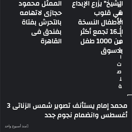
الشيخ" يزرع الإبداع
الممثل محمود
م
الشيخ"
الممثل
في قلوب
حجازى لاتهامه
ق
يزرع
محمود
الإبداع
حجازى
ا
الأطفال النسخة
بالتحرش بفتاة
في
لاتهامه
ل
الـ16 تجمع أكثر
بفندق فى
قلوب
بالتحرش
ا
الأطفال
بفتاة
من 1000 طفل
القاهرة
ت
النسخة
بفندق
بدسوق
ذ
الـ16
فى
تجمع
القاهرة
ا
أكثر
ت
من
ص
1000
ل
طفل
ة
بدسوق
محمد إمام يستأنف تصوير شمس الزناتى 3
أغسطس وانضمام نجوم جدد
منذ أسبوع واحد