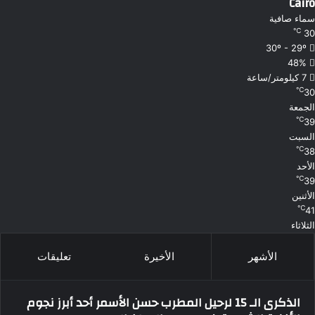
Cairo
سماء صافية
℃
30
30º - 29º
48%
7 كيلومتر/ساعة
℃
30
الجمعة
℃
39
السبت
℃
38
الأحد
℃
39
الأثنين
℃
41
الثلاثاء
الأشهر
الأخيرة
تعليقات
الذكرى الـ 15 لرحيل المطرب حسن الأسمر أحد أبرز نجوم