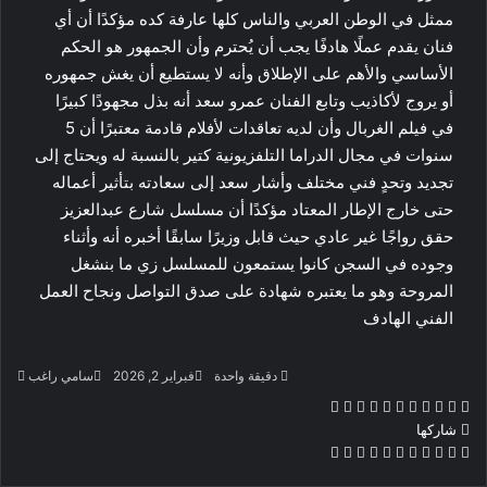
ممثل في الوطن العربي والناس كلها عارفة كده مؤكدًا أن أي
فنان يقدم عملًا هادفًا يجب أن يُحترم وأن الجمهور هو الحكم
الأساسي والأهم على الإطلاق وأنه لا يستطيع أن يغش جمهوره
أو يروج لأكاذيب وتابع الفنان عمرو سعد أنه بذل مجهودًا كبيرًا
في فيلم الغربال وأن لديه تعاقدات لأفلام قادمة معتبرًا أن 5
سنوات في مجال الدراما التلفزيونية كتير بالنسبة له ويحتاج إلى
تجديد وتحدٍ فني مختلف وأشار سعد إلى سعادته بتأثير أعماله
حتى خارج الإطار المعتاد مؤكدًا أن مسلسل شارع عبدالعزيز
حقق رواجًا غير عادي حيث قابل وزيرًا سابقًا أخبره أنه وأثناء
وجوده في السجن كانوا يستمعون للمسلسل زي ما بنشغل
المروحة وهو ما يعتبره شهادة على صدق التواصل ونجاح العمل
الفني الهادف
أرس
دقيقة واحدة
فبراير 2, 2026
سامي راغب
بريد
‫X
فيسبوك
لينكدإن
بينتيريست
‫Pocket
واتساب
ڤايبر
تيلقرام
لاين
إلكت
شاركها
‫X
فيسبوك
لينكدإن
بينتيريست
‫Pocket
طباعة
مشاركة
Odnoklassniki
عبر