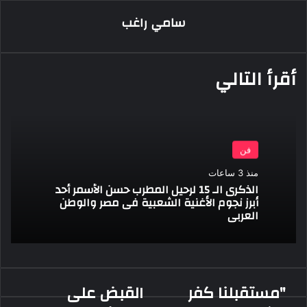
البريد
سامي راغب
أقرأ التالي
فن
منذ 3 ساعات
الذكرى الـ 15 لرحيل المطرب حسن الأسمر أحد
أبرز نجوم الأغنية الشعبية فى مصر والوطن
العربى
"مستقبلنا كفر
القبض على
"مستقبلنا
القبض
كفر
على