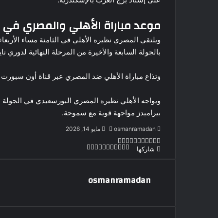
موعد مباراة الأهلي والمصري في ا
بالجولة السابعة والأخيرة من المرحلة النهائية لدوري ن
وتذاع مباراة الأهلي ضد المصري عبر قناة أون سبورت ا
ويواجه الأهلي نظيره المصري البورسعيدي في الجولة ال
بيراميدز مواجهة قوية مع سموحة.
أرسل
osmanramadan
مايو 14, 2026
بريدا
‫X
لاين
ڤايبر
تيلقرام
لينكدإن
واتساب
‫Pocket
فيسبوك
بينتيريست
‫X
طباعة
لينكدإن
مشاركة
‫Pocket
فيسبوك
بينتيريست
Odnoklassniki
شاركها
إلكترونيا
عبر
البريد
osmanramadan