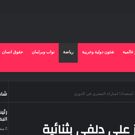
 عالمية
شئون دولية وعربية
رياضة
نواب وبرلمان
حقوق انسان
شاهد
فة استعدادا لمباراة المصري في الدوري
رئي
الب
ز على دلفي بثنائية
منذ