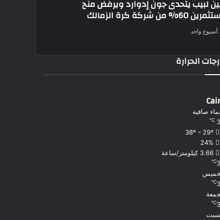
ن لبيب يتحدى جون إدوارد ويرفض منح
 60% من شركة كرة الزمالك
 أسبوع واحد
جات الحرارة
Cai
اء صافية
℃
38º - 29º
24%
3.66 كيلومتر/ساعة
℃
خميس
℃
جمعة
℃
سبت