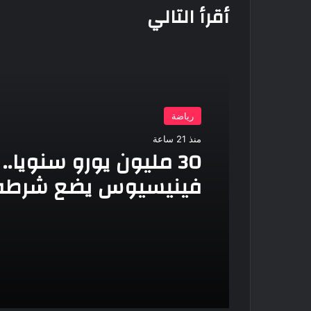
أقرأ التالي
رياضة
منذ 21 ساعة
30 مليون يورو سنويا..
فينيسيوس يضع شرطه 
ريال مدريد