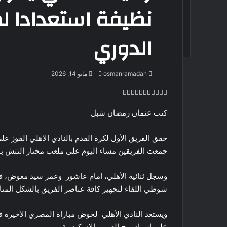
نظيفة استعدادا ل
الدوري
أرسل
osmanramadan
مايو 14, 2026
بريدا
‫X
لاين
ڤايبر
تيلقرام
لينكدإن
واتساب
‫Pocket
فيسبوك
بينتيريست
إلكترونيا
كتب عثمان رمضان شبل
حقق الفريق الأول لكرة القدم بالنادي الاهلي الفوز ع
جمعت الفريقين مساء اليوم على ملعب مختار التتش با
وسجل ثنائية الأهلي، امام عاشور وعمر سيد معوض، فيم
شوطي اللقاء لتجهيز كافة عناصر الفريق بالشكل المن
ويستعد النادي الأهلي لخوض مباراة المصري الأخيرة في
على إستاد برج العرب بالإسكندرية.