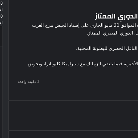
38
ال
لدوري الممتاز
40
ال
ويلتقي المصري نظيره الأهلي في الثامنة مساء الأربعاء الموافق 20 مايو الجاري على إستاد الجيش ببرج العرب
ايل الدوري المصري الممتاز.
لناقل الحصري للبطولة المحلية.
أخيرة، فيما يلتقي الزمالك مع سيراميكا كليوباترا، ويخوض
دقيقة واحدة
30 مليون يورو سنويا.. فينيسيوس
يضع شرطه أمام ريال مدريد
استقبال تاريخي لمحمد صلاح في تركيا،
جماهير طرابزون سبور تهتف باسم
“الملك المصري”