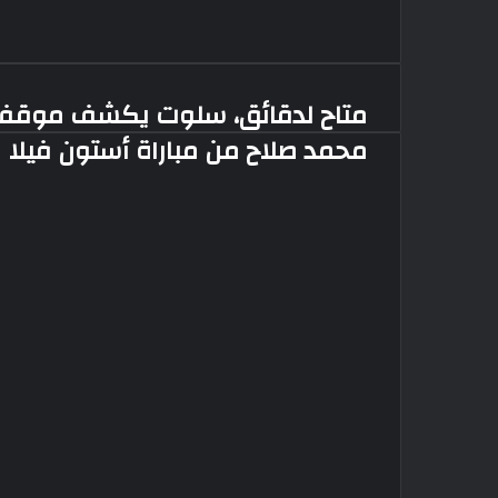
متاح لدقائق، سلوت يكشف موقف
متاح
لدقائق،
محمد صلاح من مباراة أستون فيلا
سلوت
يكشف
موقف
محمد
صلاح
من
مباراة
أستون
فيلا