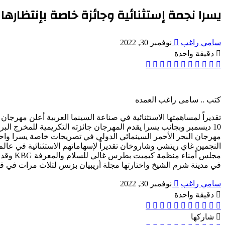
يسرا نجمة إستثنائية وجائزة خاصة بإنتظارها
أرسل
سامي راغب
نوفمبر 30, 2022
بريدا
دقيقة واحدة
إلكترونيا
‫X
‫Pocket
ڤايبر
تيلقرام
واتساب
بينتيريست
لينكدإن
لاين
فيسبوك
كتب .. سامى راغب العمده
10 ديسمبر وبجانب يسرا يقدم المهرجان جائزته التكريمية للمخرج ا
مهرجان البحر الأحمر السينمائي الدولي في تصريحات خاصة يسرا واحدة
النجمين غاي ريتشي وشاروخان تقديراً لإسهاماتهم الاستثنائية في عال
في مدينة شرم الشيخ واختارتها مجلة أريبيان بزنس لثلاث مرات في قائمتها السنوية
أرسل
سامي راغب
نوفمبر 30, 2022
بريدا
دقيقة واحدة
إلكترونيا
‫X
‫Pocket
ڤايبر
تيلقرام
واتساب
بينتيريست
لينكدإن
لاين
فيسبوك
شاركها