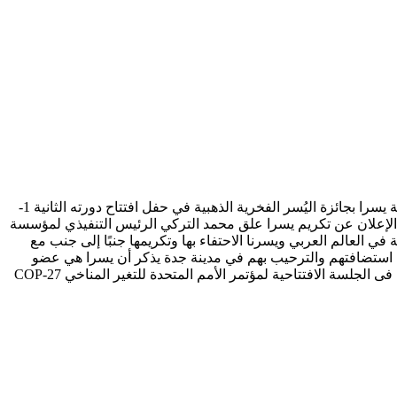
تقديراً لمساهمتها الاستثنائية في صناعة السينما العربية أعلن مهرجان البحر الأحمر السينمائي الدولي عن تكريم أيقونة السينما المصرية الفنانة يسرا بجائزة اليُسر الفخرية الذهبية في حفل افتتاح دورته الثانية 1-
ة الإعلان عن تكريم يسرا علق محمد التركي الرئيس التنفيذي لمؤسسة
العالم العربي ويسرنا الاحتفاء بها وتكريمها جنبًا إلى جنب مع
إلى استضافتهم والترحيب بهم في مدينة جدة يذكر أن يسرا هي عضو
مجلس أمناء منظمة كيميت بطرس غالي للسلام والمعرفة KBG وقد شاركت أخيراً في الفيلم التسجيلي تغير المناخ يغيرنا جميعاً الذي عُرض فى الجلسة الافتتاحية لمؤتمر الأمم المتحدة للتغير المناخي COP-27