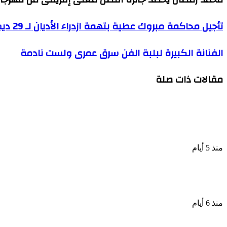
تأجيل
تأجيل محاكمة مبروك عطية بتهمة ازدراء الأديان لـ 29 ديسمبر
محاكمة
مبروك
الفنانة
الفنانة الكبيرة لبلبة الفن سرق عمرى ولست نادمة
عطية
الكبيرة
بتهمة
لبلبة
ازدراء
مقالات ذات صلة
الفن
الأديان
سرق
لـ
عمرى
29
ولست
ديسمبر
نادمة
لماذا اعتذرت يسرا عن عدم حضور جنازة شقيق محمد هني
منذ 5 أيام
طلاق حمدى الميرغنى وإسراء عبد الفتاح بعد 10 سنوات زواج
منذ 6 أيام