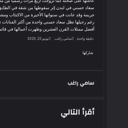
سعاد حسني في لندن إثر سقوطها من شقة في الطابق ال
جريمة وقد عانت في سنواتها الأخيرة من الاكتئاب ومشا
رغم رحيلها تظل سعاد حسني واحدة من أكثر الفنانات تأث
أفضل ممثلات القرن العشرين وظهرت أعمالها في قائمة أفضل 100 
أرسل
دقيقة واحدة
سامي راغب
يونيو 22, 2025
بريدا
‫X
فيسبوك
لينكدإن
لاين
ڤايبر
‫Pocket
واتساب
تيلقرام
بينتيريست
إلكترونيا
شاركها
الملك لير يعود إلى جمهوره بالقاهرة
‫X
فيسبوك
لينكدإن
طباعة
بينتيريست
‫Pocket
مشاركة
Odnoklassniki
على خشبة المسرح القومى بالعتبة
عبر
البريد
سحر رامى تؤكد أنها لم تعتزل الفن
سامي راغب
وكل ما تردد عن ابتعادى مجرد شائعات
بعد 38 عاماً نادية مصطفى تكتشف
أقرأ التالي
سرقة أغنيتى جانا وسلامات مكنتش
أعرف