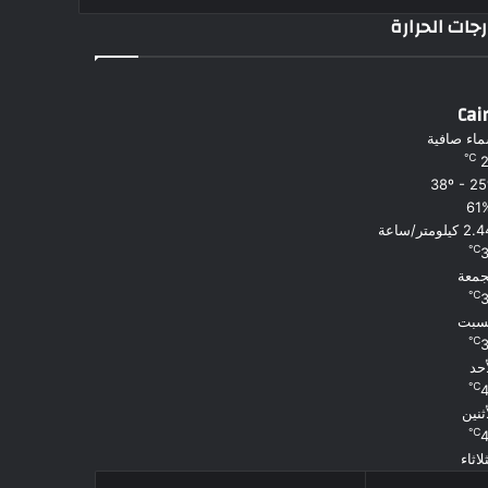
جات الحرارة
Cai
اء صافية
℃
61
 كيلومتر/ساعة
℃
جمعة
℃
سبت
℃
أحد
℃
أثنين
℃
لاثاء