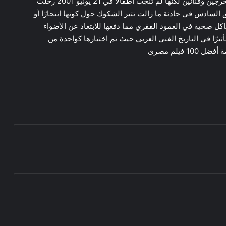
عائلتها على صحته كما تزوجت أربع مرات رسميًا من مخرجين وفنانين لكنها لم تنجب أطفالًا في 21 يونيو 2001 رحلت
سادس في حادثة ما زالت تثير الشكوك حول كونها انتحارًا أو
كل صحية في العمود الفقري مما دفعها للابتعاد عن الأضواء
يرًا في التاريخ الفني العربي حيث تم اختيارها كواحدة من
فيلم مصرى