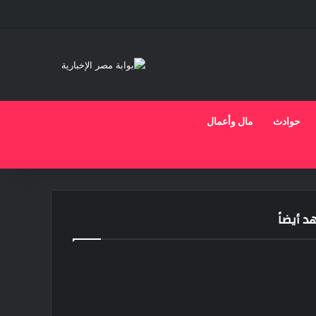
حوادث
مال وأعمال
 أيضاً
ق