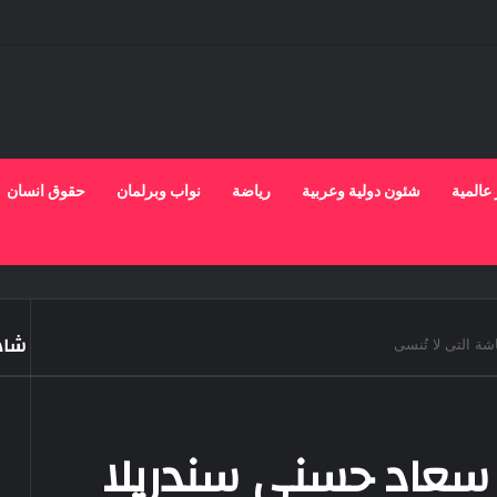
 عالمية
شئون دولية وعربية
رياضة
نواب وبرلمان
حقوق انسان
شاهد
إغلا
يل سعاد حسنى سندريلا