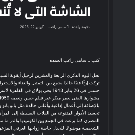
الشاشة التى لا تُ
أرسل
دقيقة واحدة
سامي راغب
يونيو 22, 2025
بريدا
‫X
فيسبوك
لينكدإن
لاين
ڤايبر
‫Pocket
واتساب
تيلقرام
بينتيريست
إلكترونيا
كتب .. سامى راغب العمده
تحل اليوم الذكرى الرابعة والعشرين لرحيل أيقونة السين
تركت إرثًا فنيًا خالدًا يجمع بين التمثيل والغناء وال
حسني في 26 يناير 1943 بحي بولاق في
بالإضافة إلى أعمال إذاعية وأغاني خالدة مثل بانو بان
تجسيد الأدوار المتنوعة من الفلاحة البسيطة إلى المرأة
المصري كما برعت في الجمع بين الكوميديا والدراما مما
الشخصية موضوعًا للجدل خاصة زواجها العرفي المزعوم