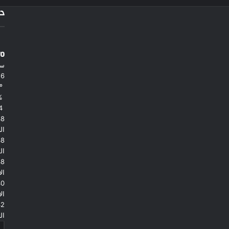
در
ro
سم
26
38º - 25º
%
2.44
38
ال
38
ال
38
ال
40
ال
42
الث