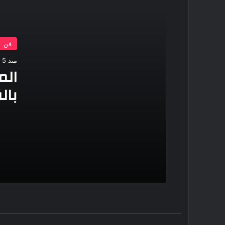
إحالة أوراق المذيعة سارة خليفة و12
متهمًا آخرين إلى المفتى فى قضية
المخدرات الكبرى
فن
محمد رمضان يحصد جائزة أفضل مغنى
إفريقى من مهرجان الموسيقى بجنوب
منذ 5 ساعات
إفريقيا
الم
بال
لماذا اعتذرت يسرا عن عدم حضور جنازة
شقيق محمد هنيدى
الق
طلاق حمدى الميرغنى وإسراء عبد
الفتاح بعد 10 سنوات زواج
طارق الدسوقى التريند مرض الشهرة
سرطان ينهش فى المجتمع