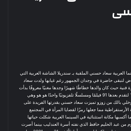
نسى
ما العربية سعاد حسني الملقبة بـ سندريلا الشاشة العربية التي
استعراض لتبقى حاضرة في وجدان الجمهور رغم غيابها ولدت سعاد
 القاهرة لأسرة فنية حيث كان والدها خطاطًا شهيرًا وجدها مغنيًا معروفًا بدأت
مشوارها الفنى بعمر مبكر عبر فيلم حسن ونعيمة 1959 لتقدم بعدها 91 فيلمًا ومسلسلًا تلفزيونيًا واحدًا هو هو وهي
و وخلي بالك من زوزو تميزت سعاد حسني بقدرتها الفريدة على
 الأرستقراطية مما جعلها رمزًا لقضايا المرأة في المجتمع
 أكسبها مكانة استثنائية في السينما العربية شكلت حياتها
 من عبد الحليم حافظ الذي نفته أسرة العندليب بينما أصرت