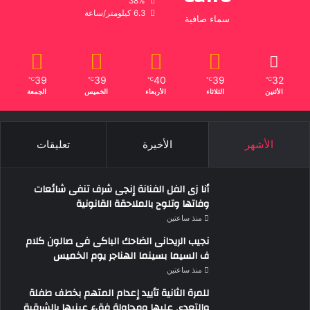
38%
6.3 كيلومتر/ساعة
سماء صافية
39
39
40
39
32
℃
℃
℃
℃
℃
الأثنين
الثلاثاء
الأربعاء
الخميس
الجمعة
الأشهر
الأخيرة
تعليقات
أنا زى الفل الفنانة إنجى شرف تنفى شائعات
وفاتها وتلوح بالملاحقة القانونية
منذ ساعتين
نجيب الريحانى الضاحك الباكى فى صالون كلام
ف السيما بسينما الهناجر يوم الخميس
منذ ساعتين
للمرة الثانية تأييد إعدام المتهم بخطف طفلة
والتعدى عليها ومحاولة فقء عينيها بالشرقية