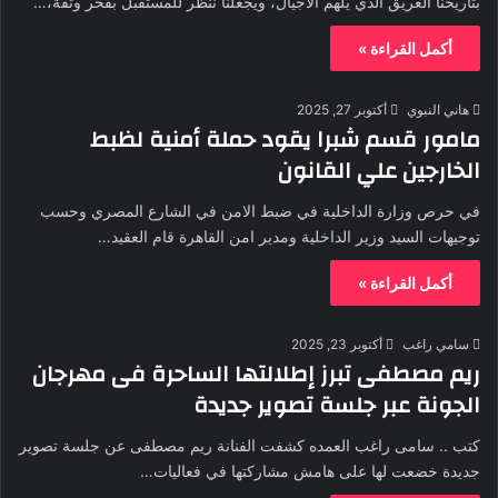
بتاريخنا العريق الذي يلهم الأجيال، ويجعلنا ننظر للمستقبل بفخر وثقة،…
أكمل القراءة »
هاني النبوي
أكتوبر 27, 2025
مامور قسم شبرا يقود حملة أمنية لظبط
الخارجين علي القانون
في حرص وزارة الداخلية في ضبط الامن في الشارع المصري وحسب
توجيهات السيد وزير الداخلية ومدير امن القاهرة قام العقيد…
أكمل القراءة »
سامي راغب
أكتوبر 23, 2025
ريم مصطفى تبرز إطلالتها الساحرة فى مهرجان
الجونة عبر جلسة تصوير جديدة
كتب .. سامى راغب العمده كشفت الفنانة ريم مصطفى عن جلسة تصوير
جديدة خضعت لها على هامش مشاركتها في فعاليات…