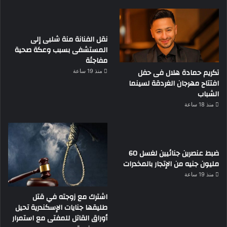
نقل الفنانة منة شلبى إلى
المستشفى بسبب وعكة صحية
مفاجئة
تكريم حمادة هلال فى حفل
منذ 19 ساعة
افتتاح مهرجان الغردقة لسينما
الشباب
منذ 18 ساعة
ضبط عنصرين جنائيين لغسل 60
مليون جنيه من الإتجار بالمخدرات
منذ 19 ساعة
اشترك مع زوجته في قتل
طليقها جنايات الإسكندرية تحيل
أوراق القاتل للمفتى مع استمرار