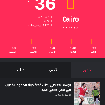
36
℃
Cairo
39º - 30º
20%
1.75 كيلومتر/ساعة
سماء صافية
40
39
40
40
39
℃
℃
℃
℃
℃
الأثنين
الثلاثاء
الأربعاء
الخميس
الجمعة
الأشهر
الأخيرة
تعليقات
يوسف معاطي يكتب قصة حياة محمود الخطيب
في عمل درامي جديد
منذ 17 ساعة