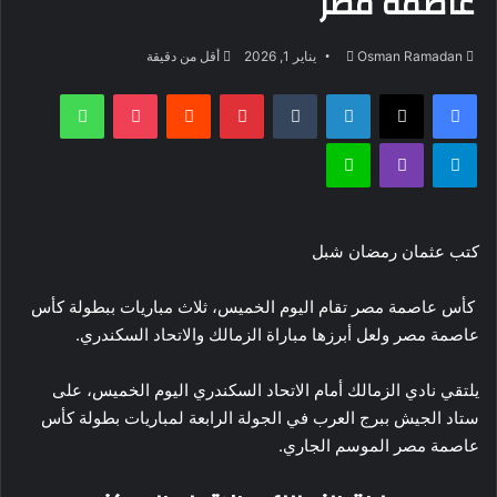
عاصمة مصر
أرسل
Osman Ramadan
يناير 1, 2026
أقل من دقيقة
بريدا
فيسبوك
‫X
لينكدإن
بينتيريست
‫Pocket
واتساب
إلكترونيا
تيلقرام
ڤايبر
لاين
كتب عثمان رمضان شبل
كأس عاصمة مصر تقام اليوم الخميس، ثلاث مباريات ببطولة كأس
عاصمة مصر ولعل أبرزها مباراة الزمالك والاتحاد السكندري.
يلتقي نادي الزمالك أمام الاتحاد السكندري اليوم الخميس، على
ستاد الجيش ببرج العرب في الجولة الرابعة لمباريات بطولة كأس
عاصمة مصر الموسم الجاري.