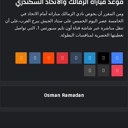
موعد مباراة الزمالك والاتحاد السكندري
ومن المقرر أن يخوض نادي الزمالك مباراته أمام الاتحاد في
الخامسة عصر اليوم الخميس على ستاد الجيش ببرج العرب،على أن
تنقل مباشرة عبر شاشة قناة أون تايم سبورتس 1، التي تواصل
تغطيتها الحصرية لمنافسات البطولة.
فيسبوك
‫X
لينكدإن
بينتيريست
klassniki
‫Pocket
مشاركة عبر البريد
طباعة
Osman Ramadan