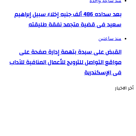
منذ ساعة واحدة
بعد سداده 486 ألف جنيه إخلاء سبيل إبراهيم
سعيد فى قضية متجمد نفقة طليقته
منذ ساعتين
القبض على سيدة بتهمة إدارة صفحة على
مواقع التواصل للترويج للأعمال المنافية للآداب
فى الإسكندرية
أخر الاخبار