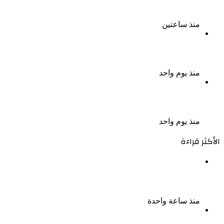
التواصل للترويج للأعمال المنافية للآداب فى الإسكندرية
منذ ساعتين
الذكرى الـ 15 لرحيل المطرب حسن الأسمر أحد أبرز نجوم
الأغنية الشعبية فى مصر والوطن العربى
منذ يوم واحد
الذكرى الخامسة لرحيل دلال عبد العزيز فنانة جميلة دخلت
القلوب بطيبتها وبساطتها
منذ يوم واحد
الأكثر قراءة
بعد سداده 486 ألف جنيه إخلاء سبيل إبراهيم سعيد فى
قضية متجمد نفقة طليقته
منذ ساعة واحدة
القبض على سيدة بتهمة إدارة صفحة على مواقع