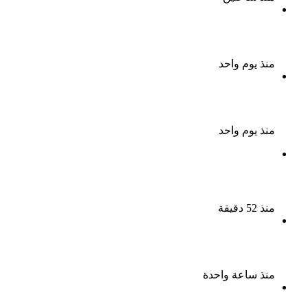
الذكرى الـ 15 لرحيل المطرب حسن الأسمر أحد أبرز نجوم
الأغنية الشعبية فى مصر والوطن العربى
منذ يوم واحد
الذكرى الخامسة لرحيل دلال عبد العزيز فنانة جميلة دخلت
القلوب بطيبتها وبساطتها
منذ يوم واحد
نجوم الطرب يشعلون ليالى الساحل الشمالى صيف 2026
ينبض بالحياة
منذ 52 دقيقة
بعد سداده 486 ألف جنيه إخلاء سبيل إبراهيم سعيد فى
قضية متجمد نفقة طليقته
منذ ساعة واحدة
القبض على سيدة بتهمة إدارة صفحة على مواقع