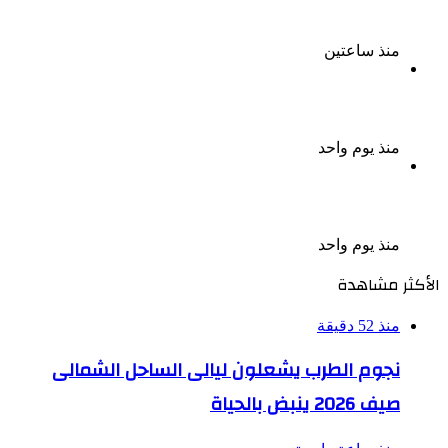
التواصل للترويج للأعمال المنافية للآداب فى الإسكندرية
منذ ساعتين
الذكرى الـ 15 لرحيل المطرب حسن الأسمر أحد أبرز نجوم
الأغنية الشعبية فى مصر والوطن العربى
منذ يوم واحد
الذكرى الخامسة لرحيل دلال عبد العزيز فنانة جميلة دخلت
القلوب بطيبتها وبساطتها
منذ يوم واحد
الأكثر مشاهدة
منذ 52 دقيقة
نجوم الطرب يشعلون ليالى الساحل الشمالى
صيف 2026 ينبض بالحياة