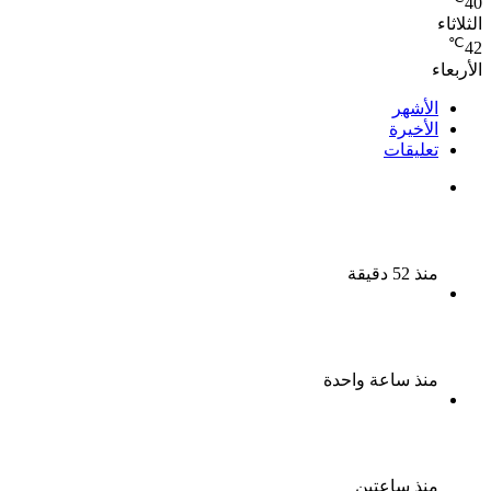
40
الثلاثاء
℃
42
الأربعاء
الأشهر
الأخيرة
تعليقات
نجوم الطرب يشعلون ليالى الساحل الشمالى صيف 2026
ينبض بالحياة
منذ 52 دقيقة
بعد سداده 486 ألف جنيه إخلاء سبيل إبراهيم سعيد فى
قضية متجمد نفقة طليقته
منذ ساعة واحدة
القبض على سيدة بتهمة إدارة صفحة على مواقع
التواصل للترويج للأعمال المنافية للآداب فى الإسكندرية
منذ ساعتين