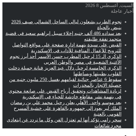
السبت, أغسطس 8 2026
أخبار عاجلة
نجوم الطرب يشعلون ليالى الساحل الشمالى صيف 2026
ينبض بالحياة
بعد سداده 486 ألف جنيه إخلاء سبيل إبراهيم سعيد فى قضية
متجمد نفقة طليقته
القبض على سيدة بتهمة إدارة صفحة على مواقع التواصل
للترويج للأعمال المنافية للآداب فى الإسكندرية
الذكرى الـ 15 لرحيل المطرب حسن الأسمر أحد أبرز نجوم
الأغنية الشعبية فى مصر والوطن العربى
الذكرى الخامسة لرحيل دلال عبد العزيز فنانة جميلة دخلت
القلوب بطيبتها وبساطتها
سقوط 6 عناصر جنائية لقيامهم بغسل 250 مليون جنيه من
حصيلة الإتجار بالمخدرات
لزيادة المشاهدات وتحقيق أرباح القبض على صانعة محتوى
فى بتهمة نشر مقاطع خادشة للحياء فى الإسكندرية
بعد موسم واحد.. الأهلي يعلن رحيل محمد علي بن رمضان
الملك لير يعود إلى جمهوره بالقاهرة على خشبة المسرح
القومى بالعتبة
سحر رامى تؤكد أنها لم تعتزل الفن وكل ما تردد عن ابتعادى
مجرد شائعات
القائمة