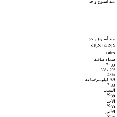
منذ أسبوع واحد
بعد غياب 6 سنوات الفنانة نورهان تكشف ابتعدت عن
التمثيل من أجل ابنى
منذ أسبوع واحد
درجات الحرارة
Cairo
سماء صافية
℃
33
33º - 29º
43%
9.9 كيلومتر/ساعة
℃
33
السبت
℃
38
الأحد
℃
39
الأثنين
℃