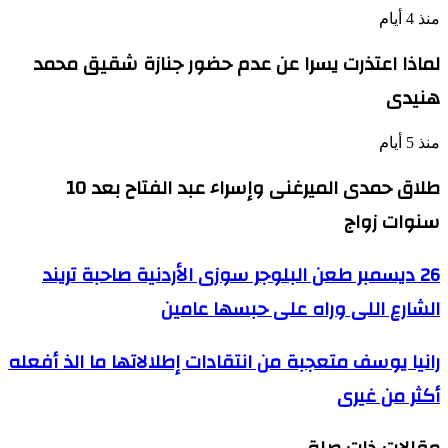
منذ 4 أيام
لماذا اعتذرت يسرا عن عدم حضور جنازة شقيق محمد
هنيدى
منذ 5 أيام
طلاق حمدى الميرغنى وإسراء عبد الفتاح بعد 10
سنوات زواج
26
26 ديسمبر طعن البلوجر سوزى الأردنية صاحبة تريند
ديسمبر
الشارع اللى وراه على حبسها عامين
طعن
البلوجر
سوزى
رانيا
رانيا يوسف متعجبة من انتقادات إطلالاتها ما الذ أفعله
الأردنية
يوسف
صاحبة
أكثر من غيرى
متعجبة
تريند
من
الشارع
انتقادات
اللى