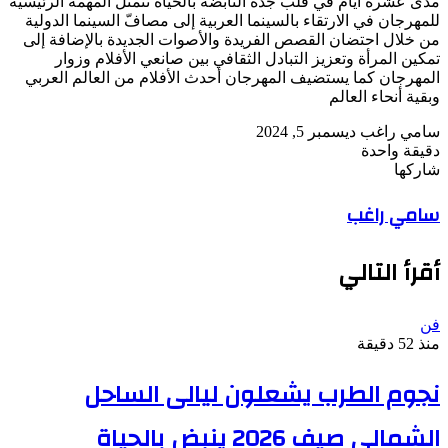
مدى عشرة أيام في قلب جدة النابضة بالحياة تتمثل المهمة الرئيسية
للمهرجان في الارتقاء بالسينما العربية إلى مصافّ السينما الدولية
من خلال احتضان القصص الفريدة والأصوات الجديدة بالإضافة إلى
تمكين المرأة وتعزيز التبادل الثقافي بين صانعي الأفلام وزوار
المهرجان كما يستضيف المهرجان أحدث الأفلام من العالم العربي
وبقية أنحاء العالم
أرسل
سامي راغب
ديسمبر 5, 2024
بريدا
دقيقة واحدة
‫Pocket
‫X
لاين
ڤايبر
تيلقرام
لينكدإن
واتساب
فيسبوك
بينتيريست
إلكترونيا
شاركها
Odnoklassniki
‫Pocket
‫X
طباعة
لينكدإن
فيسبوك
مشاركة
بينتيريست
سامي راغب
عبر
البريد
أقرأ التالي
فن
منذ 52 دقيقة
نجوم الطرب يشعلون ليالى الساحل
الشمالى صيف 2026 ينبض بالحياة