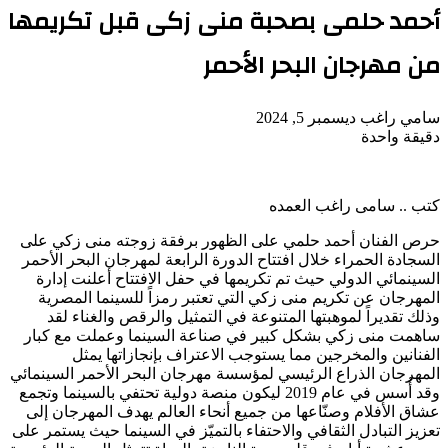
أحمد حلمى بصحبة منى زكى قبل تكريمها
من مهرجان البحر الأحمر
أرسل
سامي راغب
ديسمبر 5, 2024
بريدا
دقيقة واحدة
‫Pocket
‫X
لاين
ڤايبر
تيلقرام
لينكدإن
واتساب
فيسبوك
بينتيريست
إلكترونيا
كتب .. سامى راغب العمده
حرص الفنان أحمد حلمي على الظهور برفقة زوجته منى زكي على
السجادة الحمراء خلال افتتاح الدورة الرابعة لمهرجان البحر الأحمر
السينمائي الدولي حيث تم تكريمها في حفل الافتتاح أعلنت إدارة
المهرجان عن تكريم منى زكي التي تعتبر رمزاً للسينما المصرية
وذلك تقديراً لموهبتها المتنوعة في التمثيل والرقص والغناء لقد
ساهمت منى زكي بشكل كبير في صناعة السينما وعملت مع كبار
الفنانين والمخرجين مما يستوجب الاعتراف بإنجازاتها يمثل
المهرجان الذراع الرئيسي لمؤسسة مهرجان البحر الأحمر السينمائي
وقد أُسس في عام 2019 ليكون منصة دولية تحتفي بالسينما وتجمع
عشاق الأفلام وصنّاعها من جميع أنحاء العالم يهدف المهرجان إلى
تعزيز التبادل الثقافي والاحتفاء بالتميّز في السينما حيث يستمر على