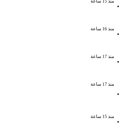
منذ 15 ساعة
نجوم الطرب يشعلون ليالى الساحل الشمالى صيف 2026
ينبض بالحياة
منذ 16 ساعة
بعد سداده 486 ألف جنيه إخلاء سبيل إبراهيم سعيد فى
قضية متجمد نفقة طليقته
منذ 17 ساعة
القبض على سيدة بتهمة إدارة صفحة على مواقع
التواصل للترويج للأعمال المنافية للآداب فى الإسكندرية
منذ 17 ساعة
ملك قورة تحتفل بخطوبتها فى الساحل الشمالى على
رجل الأعمال يوسف عثمان
منذ 15 ساعة