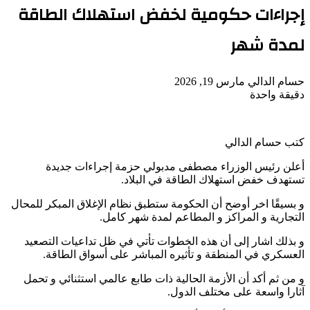
إجراءات حكومية لخفض استهلاك الطاقة
لمدة شهر
أرسل
حسام الدالي
مارس 19, 2026
بريدا
دقيقة واحدة
‫Pocket
‫X
لاين
ڤايبر
تيلقرام
لينكدإن
واتساب
فيسبوك
بينتيريست
إلكترونيا
كتب حسام الدالي
أعلن رئيس الوزراء مصطفى مدبولي حزمة إجراءات جديدة
تستهدف خفض استهلاك الطاقة في البلاد.
و بسيقًا اخر أوضح أن الحكومة ستطبق نظام الإغلاق المبكر للمحال
التجارية و المراكز و المطاعم لمدة شهر كامل.
و بذلك اشار إلى أن هذه الخطوات تأتي في ظل تداعيات التصعيد
العسكري في المنطقة و تأثيره المباشر على أسواق الطاقة.
و من ثم أكد أن الأزمة الحالية ذات طابع عالمي استثنائي و تحمل
آثارا واسعة على مختلف الدول.