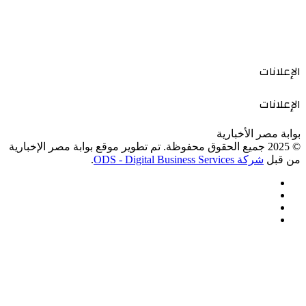
الإعلانات
الإعلانات
بوابة مصر الأخبارية
© 2025 جميع الحقوق محفوظة. تم تطوير موقع بوابة مصر الإخبارية
من قبل
شركة ODS - Digital Business Services
.
فيسبوك
‫X
‫YouTube
انستقرام
‫X
زر
ڤايبر
تيلقرام
واتساب
فيسبوك
الذهاب
إلى
الأعلى