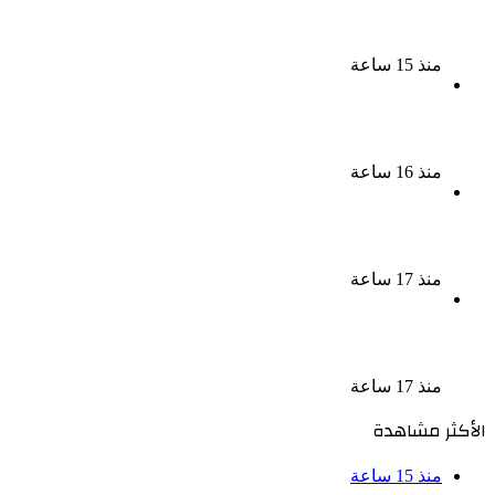
ناقد موسيقي: شيرين عبد الوهاب لا تزال تمتلك مقومات
النجاح
منذ 15 ساعة
نجوم الطرب يشعلون ليالى الساحل الشمالى صيف 2026
ينبض بالحياة
منذ 16 ساعة
بعد سداده 486 ألف جنيه إخلاء سبيل إبراهيم سعيد فى
قضية متجمد نفقة طليقته
منذ 17 ساعة
القبض على سيدة بتهمة إدارة صفحة على مواقع
التواصل للترويج للأعمال المنافية للآداب فى الإسكندرية
منذ 17 ساعة
الأكثر مشاهدة
منذ 15 ساعة