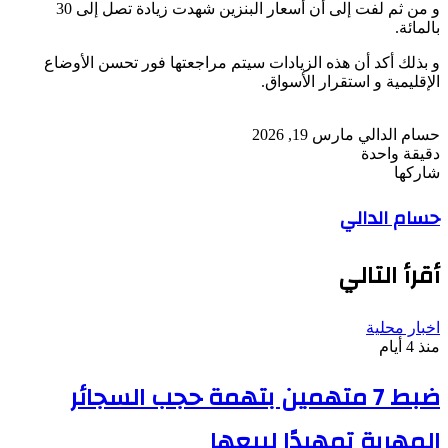
و من ثم لفت إلى أن أسعار البنزين شهدت زيادة تصل إلى 30
بالمائة.
و بذلك أكد أن هذه الزيادات سيتم مراجعتها فور تحسن الأوضاع
الإقليمية و استقرار الأسواق.
أرسل
حسام الدالي
مارس 19, 2026
بريدا
دقيقة واحدة
‫Pocket
‫X
لاين
ڤايبر
تيلقرام
لينكدإن
واتساب
فيسبوك
بينتيريست
إلكترونيا
شاركها
Odnoklassniki
‫Pocket
‫X
طباعة
لينكدإن
فيسبوك
مشاركة
بينتيريست
حسام الدالي
عبر
البريد
أقرأ التالي
اخبار محلية
منذ 4 أيام
ضبط 7 متهمين بتهمة حجب السجائر
المهربة تمهيدًا لبيعها