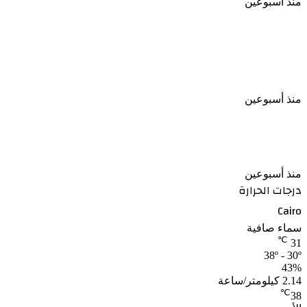
منذ أسبوعين
قرار جمهوري بالإفراج عن عدد من السجناء وفق ضوابط
قانونية
منذ أسبوعين
الأرصاد تكشف موعد تراجع الحرارة بعد الارتفاع المؤقت
منذ أسبوعين
درجات الحرارة
Cairo
سماء صافية
℃
31
38º - 30º
43%
2.14 كيلومتر/ساعة
℃
38