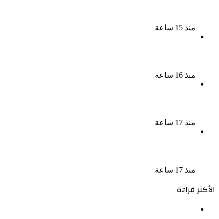
ناقد موسيقي: شيرين عبد الوهاب لا تزال تمتلك مقومات
النجاح
منذ 15 ساعة
نجوم الطرب يشعلون ليالى الساحل الشمالى صيف 2026
ينبض بالحياة
منذ 16 ساعة
بعد سداده 486 ألف جنيه إخلاء سبيل إبراهيم سعيد فى
قضية متجمد نفقة طليقته
منذ 17 ساعة
القبض على سيدة بتهمة إدارة صفحة على مواقع
التواصل للترويج للأعمال المنافية للآداب فى الإسكندرية
منذ 17 ساعة
الأكثر قراءة