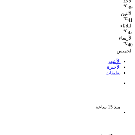
الأحد
℃
39
الأثنين
℃
41
الثلاثاء
℃
42
الأربعاء
℃
40
الخميس
الأشهر
الأخيرة
تعليقات
ملك قورة تحتفل بخطوبتها فى الساحل الشمالى على
رجل الأعمال يوسف عثمان
منذ 15 ساعة
ناقد موسيقي: شيرين عبد الوهاب لا تزال تمتلك مقومات
النجاح