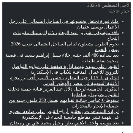
الأحد, أغسطس 9 2026
أخبار عاجلة
ملك قورة تحتفل بخطوبتها فى الساحل الشمالى على رجل
الأعمال يوسف عثمان
ناقد موسيقي: شيرين عبد الوهاب لا تزال تمتلك مقومات
النجاح
نجوم الطرب يشعلون ليالى الساحل الشمالى صيف 2026
ينبض بالحياة
بعد سداده 486 ألف جنيه إخلاء سبيل إبراهيم سعيد فى قضية
متجمد نفقة طليقته
القبض على سيدة بتهمة إدارة صفحة على مواقع التواصل
للترويج للأعمال المنافية للآداب فى الإسكندرية
الذكرى الـ 15 لرحيل المطرب حسن الأسمر أحد أبرز نجوم
الأغنية الشعبية فى مصر والوطن العربى
الذكرى الخامسة لرحيل دلال عبد العزيز فنانة جميلة دخلت
القلوب بطيبتها وبساطتها
سقوط 6 عناصر جنائية لقيامهم بغسل 250 مليون جنيه من
حصيلة الإتجار بالمخدرات
لزيادة المشاهدات وتحقيق أرباح القبض على صانعة محتوى
فى بتهمة نشر مقاطع خادشة للحياء فى الإسكندرية
بعد موسم واحد.. الأهلي يعلن رحيل محمد علي بن رمضان
القائمة