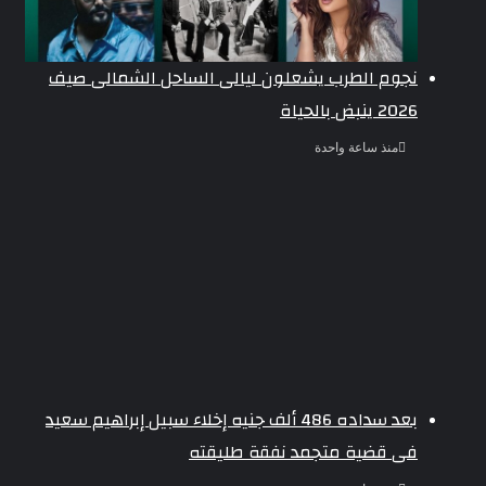
نجوم الطرب يشعلون ليالى الساحل الشمالى صيف
2026 ينبض بالحياة
منذ ساعة واحدة
بعد سداده 486 ألف جنيه إخلاء سبيل إبراهيم سعيد
فى قضية متجمد نفقة طليقته