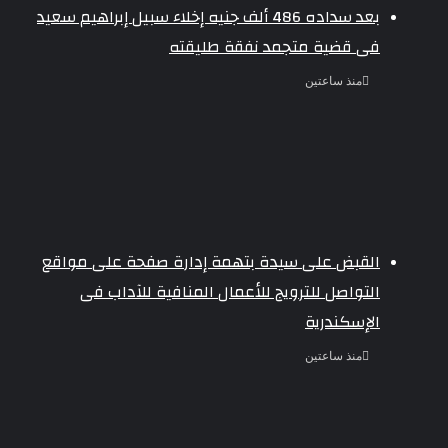
بعد سداده 486 ألف جنيه إخلاء سبيل إبراهيم سعيد
فى قضية متجمد نفقة طليقته
منذ ساعتين
القبض على سيدة بتهمة إدارة صفحة على مواقع
التواصل للترويج للأعمال المنافية للآداب فى
الإسكندرية
منذ ساعتين