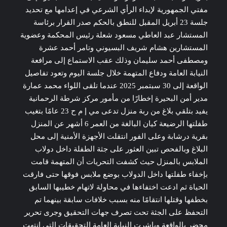
مفتي الجمهورية لإبداء الرأي الشرعي في إعدامها مع تحديد
جلسة 23 أبريل المقبل للنطق بالحكم صدر القرار برئاسة
المستشار عبد العاطي مسعود شعلة رئيس المحكمة وعضوية
المستشارين هشام شريف البسيوني وتامر أحمد عشرة
ومصطفى أحمد سليمان وذلك عقب الاستماع إلى مرافعة
النيابة العامة ودفاع المتهمة خلال جلسة اليوم وتعود تفاصيل
الواقعة إلى 30 سبتمبر 2025 عندما تلقى اللواء محمد عمارة
مدير أمن البحيرة إخطارًا من مأمور مركز شرطة الرحمانية
يفيد بتلقي بلاغ من ربة منزل تدعى مي إ م ح 23 عامًا بتغيب
طفلتها الرضيعة كيان البالغة من العمر 6 أشهر عن المنزل
بقرية درشابة وعلى الفور انتقلت الأجهزة الأمنية إلى محل
البلاغ وبالفحص تبين العثور على جثة الطفلة داخل دولاب
الملابس بالمنزل حيث كشفت التحريات أن المتهمة قامت
بإخفاء طفلتها داخل الدولاب بوضع ملابس فوقها حتى فارقت
الحياة ثم ادعت اختفاءها في محاولة لاتهام خطيبها السابق
بخطفها وقتلها انتقامًا منه بسبب خلافات سابقة بينهما تم
التحفظ على الجثة تحت تصرف جهات التحقيق وجرى تحرير
محضر بالواقعة وباشرت النيابة العامة التحقيقات التي انتهت