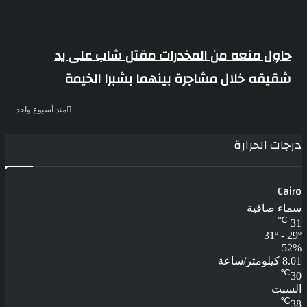
حاول منعه من المخدرات مقتل شاب على يد
شقيقه خلال مشاجرة بينهما بشبرا الخيمة
منذ أسبوع واحد
درجات الحرارة
Cairo
سماء صافية
℃
31
31º - 29º
52%
8.01 كيلومتر/ساعة
℃
30
السبت
℃
38