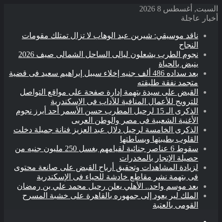
السبت, أغسطس 8 2026
أخبار عاجلة
ناقد موسيقي: شيرين عبد الوهاب لا تزال تمتلك مقومات
النجاح
نجوم الطرب يشعلون ليالى الساحل الشمالى صيف 2026
ينبض بالحياة
بعد سداده 486 ألف جنيه إخلاء سبيل إبراهيم سعيد فى قضية
متجمد نفقة طليقته
القبض على سيدة بتهمة إدارة صفحة على مواقع التواصل
للترويج للأعمال المنافية للآداب فى الإسكندرية
الذكرى الـ 15 لرحيل المطرب حسن الأسمر أحد أبرز نجوم
الأغنية الشعبية فى مصر والوطن العربى
الذكرى الخامسة لرحيل دلال عبد العزيز فنانة جميلة دخلت
القلوب بطيبتها وبساطتها
سقوط 6 عناصر جنائية لقيامهم بغسل 250 مليون جنيه من
حصيلة الإتجار بالمخدرات
لزيادة المشاهدات وتحقيق أرباح القبض على صانعة محتوى
فى بتهمة نشر مقاطع خادشة للحياء فى الإسكندرية
بعد موسم واحد.. الأهلي يعلن رحيل محمد علي بن رمضان
الملك لير يعود إلى جمهوره بالقاهرة على خشبة المسرح
القومى بالعتبة
القائمة