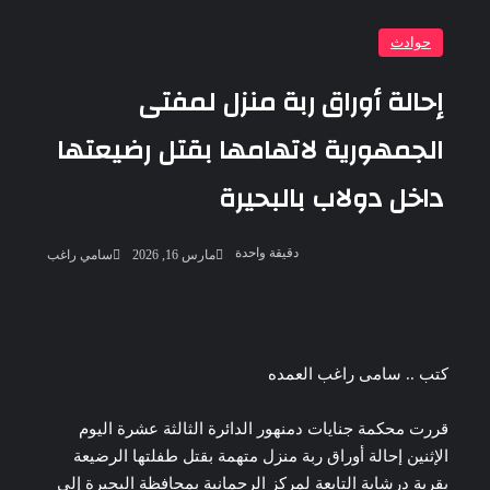
حوادث
إحالة أوراق ربة منزل لمفتى
الجمهورية لاتهامها بقتل رضيعتها
داخل دولاب بالبحيرة
أرسل
دقيقة واحدة
مارس 16, 2026
سامي راغب
بريدا
إلكترونيا
‫Pocket
‫X
لاين
ڤايبر
تيلقرام
لينكدإن
واتساب
فيسبوك
بينتيريست
كتب .. سامى راغب العمده
قررت محكمة جنايات دمنهور الدائرة الثالثة عشرة اليوم
الإثنين إحالة أوراق ربة منزل متهمة بقتل طفلتها الرضيعة
بقرية درشابة التابعة لمركز الرحمانية بمحافظة البحيرة إلى