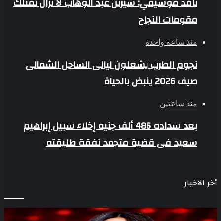
ناقد موسيقي: شيرين عبد الوهاب لا تزال تمتلك
مقومات النجاح
منذ ساعة واحدة
نجوم الطرب يشعلون ليالى الساحل الشمالى
صيف 2026 ينبض بالحياة
منذ ساعتين
بعد سداده 486 ألف جنيه إخلاء سبيل إبراهيم
سعيد فى قضية متجمد نفقة طليقته
أخر الاخبار