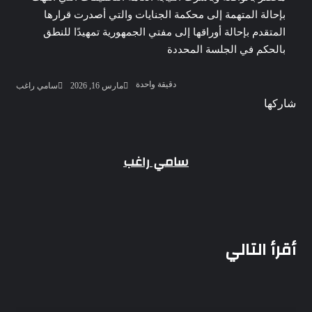
بإحالة المتهمة إلى محكمة الجنايات والتي أصدرت قرارها
المتقدم بإحالة أوراقها إلى مفتي الجمهورية تمهيدًا للنطق
بالحكم في الجلسة المحددة
أرسل
دقيقة واحدة
مارس 16, 2026
سامي راغب
بريدا
‫Pocket
‫X
لاين
ڤايبر
تيلقرام
لينكدإن
واتساب
فيسبوك
بينتيريست
شاركها
إلكترو
Odnoklassniki
‫Pocket
‫X
طباعة
لينكدإن
فيسبوك
مشاركة
بينتيريست
عبر
البريد
سامي راغب
أقرأ التالي