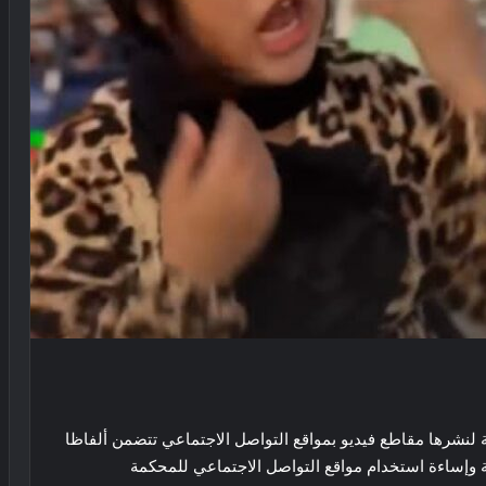
دغة لنشرها مقاطع فيديو بمواقع التواصل الاجتماعي تتضمن ألفاظا
ادعى أنه قاضى وصور نفسه داخل
مة وإساءة استخدام مواقع التواصل الاجتماعي للمحكمة
المحكمة بعد دفع رشاوى لموظفين