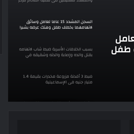
والمشدد لشقيقين فى قضية اقتحام مركز
العدوة بالمنيا
السجن المشدد 15 عاما لعامل وسائق
لاتهامهما بخطف طفل وهتك عرضه بشبرا
الخيمة
عاما لعامل
 طفل
بسبب الخلافات الأسرية ضبط شاب لاتهامه
بقتل والده وإصابة والدته وشقيقه في
الإسكندرية
ضبط 3 أفدنة مزروعة مخدرات بقيمة 1.4
مليار جنيه فى الإسماعيلية
القبض على شاب قتل زوج طليقته العرفى
فى المطرية ذهب لرؤية صغيرهما ودفع
إيجار الشقة وفوجئ به داخل المنزل
مسيرة
حافلة
ادعى أنه قاضى وصور نفسه داخل