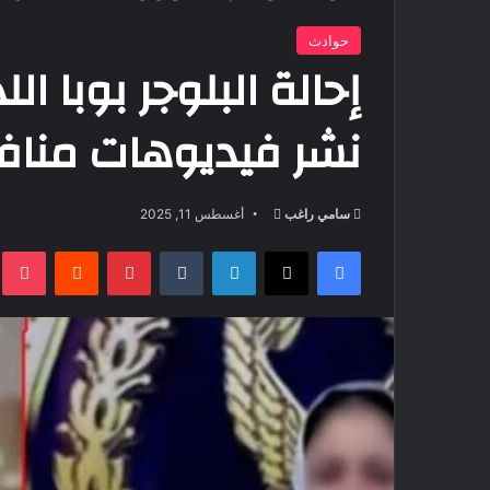
حوادث
إحالة البلوجر بوبا ا
نشر فيديوهات منافي
أرسل
سامي راغب
أغسطس 11, 2025
بريدا
فيسبوك
‫X
لينكدإن
بينتيريست
t
إلكترونيا