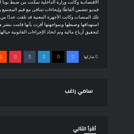
الاقتصادية وكانت وزارة الداخلية تمكنت من ضبط بوبا 
فيديو تتضمن ألفاظًا وإيحاءات تتنافى مع قيم المجتمع و
تلك المنصات وكانت الأجهزة المعنية قد تلقت عددًا من 
استهدافها وضبطها وبمواجهتها أقرت بأنها قامت بنشر
لتحقيق أرباح مالية وتم اتخاذ الإجراءات القانونية حيال
فيسبوك
‫X
لينكدإن
بينتير
شاركها
سامي راغب
أقرأ التالي