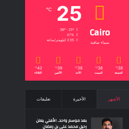
25
℃
Cairo
38º - 25º
47%
2.55 كيلومتر/ساعة
سماء صافية
42
39
38
38
38
℃
℃
℃
℃
℃
الجمعة
السبت
الأحد
الأثنين
الثلاثاء
الأشهر
الأخيرة
تعليقات
بعد موسم واحد.. الأهلي يعلن
رحيل محمد علي بن رمضان