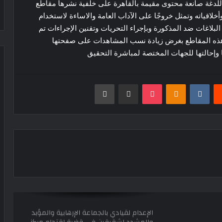
اللدغة صانعة محتوى مقيمة بالقاهرة على خلفية نشرها مقاطع
3ملايين جنية
أخلاقياته وتمثل خروجًا على الآداب العامة والاساءة لاستخدام
البلاغات ضد المذكورة وبإجراء التحريات وتقنين الإجراءات تم
القبض على 3 متهمين بتهمة غسل 130
 هذه المقاطع بغرض زيادة نسب المشاهدات على صفحتها
مليون جنيه من تجارة السلاح
ها وإحالتها للجهات المختصة لمباشرة التحقيق
السجن المشدد 3 سنوات للمتهم بهتك
يست
Odnoklassniki
‫Pocket
مشاركة عبر البريد
طباعة
عرض سيدة والتحرش بها فى أحد شوارع
الوراق
خلافات مالية تتحول إلى مأساة القبض
على سباك ووالدته بعد إشعال النيران فى
آخر بعين شمس
بعد الاتفاق مع مسجل خطر شاب يسرق
هاتف شقيقته ويبتزها بصورها الخاصة فى
أسيوط
الإعدام لقيادي بالجماعة الإرهابية والمؤبد