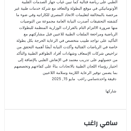
الطبي على رياضة قتالية كما تبين غياب جهاز الصدمات القلبية
الأوتوماتيكي في موقع البطولة والتعاقد مع شركة خدمات طبية غير
مرخصة بالمخالفة لتعليمات الاتحاد المصري للكاراتيه وفي ضوء ما
كشفته التحقيقات أصدرت النيابة العامة مجموعة من التوصيات
منها ضرورة الالتزام التام بالقرارات الوزارية المنظمة للبطولات
الرياضية ومراجعة الملفات الطبية للاعبين قبل مشاركتهم مع
التأكيد على تواجد طبيب متخصص في الرعاية الحرجة بكل بطولة
خاصة في الرياضات القتالية وأكدت النيابة أيضًا أهمية التحقق من
تراخيص شركات الإسعاف وشهادات أفراد الطواقم الطبية والتأكد
من حصولهم على تدريب معتمد في الإنعاش القلبي بالإضافة إلى
اختيار رؤساء اللجان الطبية بالاتحادات بناءً على كفاءتهم وتخصصهم
بما يضمن توفير الرعاية اللازمة وسلامة اللاعبين
أرسل
دقيقة واحدة
سامي راغب
مايو 15, 2025
‫X
فيسبوك
لينكدإن
لاين
ڤايبر
‫Pocket
واتساب
تيلقرام
بينتيريست
بريدا
إلكترونيا
شاركها
‫X
فيسبوك
لينكدإن
طباعة
بينتيريست
‫Pocket
مشاركة
Odnoklassniki
عبر
البريد
سامي راغب