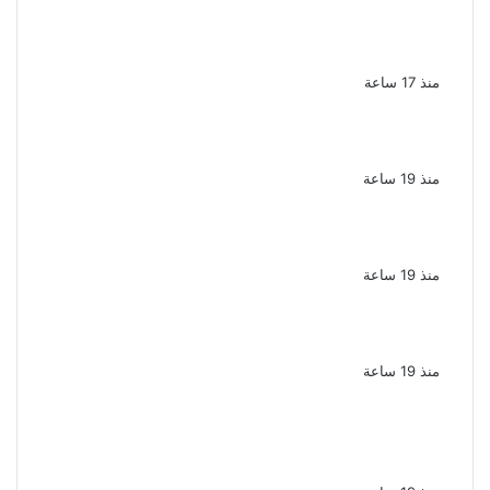
يوسف معاطي يكتب قصة حياة محمود الخطيب
في عمل درامي جديد
منذ 17 ساعة
تكريم حمادة هلال فى حفل افتتاح مهرجان
الغردقة لسينما الشباب
منذ 19 ساعة
نقل الفنانة منة شلبى إلى المستشفى بسبب
وعكة صحية مفاجئة
منذ 19 ساعة
ضبط عنصرين جنائيين لغسل 60 مليون جنيه من
الإتجار بالمخدرات
منذ 19 ساعة
اشترك مع زوجته في قتل طليقها جنايات
الإسكندرية تحيل أوراق القاتل للمفتى مع
استمرار حبس زوجته