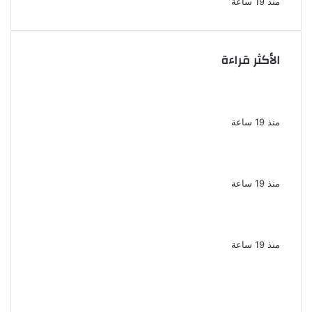
منذ 19 ساعة
الأكثر قراءة
تكريم حمادة هلال فى حفل افتتاح مهرجان
الغردقة لسينما الشباب
منذ 19 ساعة
نقل الفنانة منة شلبى إلى المستشفى بسبب
وعكة صحية مفاجئة
منذ 19 ساعة
ضبط عنصرين جنائيين لغسل 60 مليون جنيه من
الإتجار بالمخدرات
منذ 19 ساعة
اشترك مع زوجته في قتل طليقها جنايات
الإسكندرية تحيل أوراق القاتل للمفتى مع
استمرار حبس زوجته