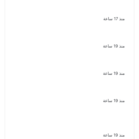
يوسف معاطي يكتب قصة حياة محمود الخطيب
في عمل درامي جديد
منذ 17 ساعة
تكريم حمادة هلال فى حفل افتتاح مهرجان
الغردقة لسينما الشباب
منذ 19 ساعة
نقل الفنانة منة شلبى إلى المستشفى بسبب
وعكة صحية مفاجئة
منذ 19 ساعة
ضبط عنصرين جنائيين لغسل 60 مليون جنيه من
الإتجار بالمخدرات
منذ 19 ساعة
اشترك مع زوجته في قتل طليقها جنايات
الإسكندرية تحيل أوراق القاتل للمفتى مع
استمرار حبس زوجته
منذ 19 ساعة