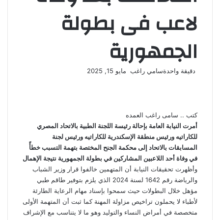
لاعب فى بطولة
الجمهورية
أرسل
دقيقة واحدة
سامي راغب
مايو 15, 2025
‫X
فيسبوك
لينكدإن
لاين
ڤايبر
‫Pocket
واتساب
تيلقرام
بينتيريست
بريدا
إلكترونيا
كتب .. سامى راغب العمده
أمرت النيابة العامة بإحالة رئيسة اللجنة الطبية بالاتحاد المصري
للكاراتيه ورئيس منطقة الإسكندرية للكاراتيه ورئيس لجنة
المسابقات بالاتحاد إلى محكمة الجنح المختصة بتهمة التسبب خطأً
في وفاة أحد اللاعبين المشاركين في بطولة الجمهورية نتيجة الإهمال
وأظهرت تحقيقات النيابة أن المتهمين خالفوا قرار وزير الشباب
والرياضة رقم 1642 لسنة 2024 الذي يلزم بتوفير طاقم طبي
مؤهل خلال البطولات حيث سمحوا بإسناد مهام الرعاية الطارئة
لأطباء لا يحملون تراخيص مزاولة المهنة كما ثبت أن المتهمة الأولى
متخصصة في أمراض النساء والتوليد وهو ما لا يتناسب مع الإشراف