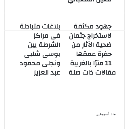
جهود مكثفة
بلاغات متبادلة
جهود
بلاغات
مكثفة
متبادلة
لاستخراج جثمان
فى مراكز
لاستخراج
فى
ضحية الآثار من
الشرطة بين
جثمان
مراكز
ضحية
الشرطة
حفرة عمقها
بوسى شلبى
الآثار
بين
11 مترًا بالغربية
ونجلى محمود
من
بوسى
حفرة
شلبى
مقالات ذات صلة
عبد العزيز
عمقها
ونجلى
11
محمود
خلال الأيام المقبلة، عموتة يحسم
مترًا
عبد
بالغربية
العزيز
مستقبل عمر كمال عبد الواحد مع
الأهلي
منذ أسبوعين
لاعبو الزمالك يطالبون بحسم موعد