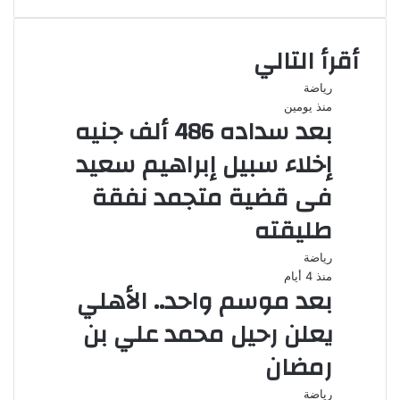
أقرأ التالي
رياضة
منذ يومين
بعد سداده 486 ألف جنيه
إخلاء سبيل إبراهيم سعيد
فى قضية متجمد نفقة
طليقته
رياضة
منذ 4 أيام
بعد موسم واحد.. الأهلي
يعلن رحيل محمد علي بن
رمضان
رياضة