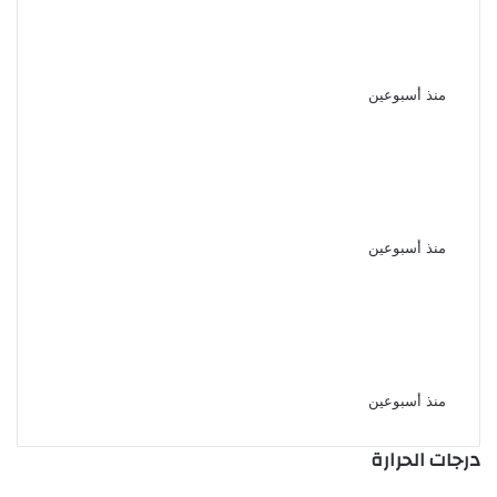
بداية الإعداد والمعسكر قبل انطلاق
الموسم الجديد
منذ أسبوعين
الأهلي يواصل استعداداته للموسم
الجديد بودية لافيينا ويترقب مواجهة
برشلونة
منذ أسبوعين
الأهلي يعزز مكانته الاقتصادية
باتفاق طويل الأمد مع إحدى
الشركات بمصر
منذ أسبوعين
درجات الحرارة