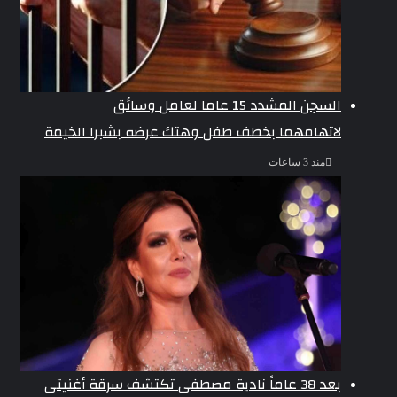
السجن المشدد 15 عاما لعامل وسائق
لاتهامهما بخطف طفل وهتك عرضه بشبرا الخيمة
منذ 3 ساعات
بعد 38 عاماً نادية مصطفى تكتشف سرقة أغنيتى