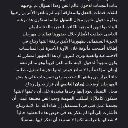
بنات النجمات لدخول عالم الفن وهذا السؤال تم توجيهه
للثلاث فنانات بالفعل والمفارقة أنهم لم يمانعوا الأمر بل رحبوا
بفكرة دخول بناتهن مجال
التمثيل
طالما ستكون هذه رغبة
البنات ولديهن الموهبة الكافية للتجربة الفنانة ايمان
العاصى خطفت الأنظار خلال حضورها فعاليات مهرجان
الجونة السينمائى بظهورها الأنيق برفقة ابنتها ريتاج في
إطلالة أصبحت مألوفة خلال الآونة الأخيرة في المناسبات
الاجتماعية والفنية ويرى كثيرون أن هذا الظهور المتكرر قد
يكون تمهيداً لدخول الابنة عالم الفن قريباً وهو ما لم تنفه
إيمان، مؤكدة أنها لا تمانع خوض ابنتها تجربة التمثيل، طالما
جاء القرار من رغبتها الشخصية وفي تصريحات على هامش
المهرجان أوضحت
إيمان العاصي
أن قرار دخول ريتاج
مجال التمثيل يعود إليها وحدها مشددة على أن دعمها لابنتها
سيكون كاملاً إذا امتلكت الموهبة وحب الفن مضيفة أتمنى أن
يجمعنا عمل فني في المستقبل إن شاء الله أما الابنة ريتاج
فأشارت إلى أنها لم تفكر بعد في خوض هذه الخطوة حالياً
لانشغالها بالدراسة لكنها لا تستبعد أن تفكر فيها مستقبلًا