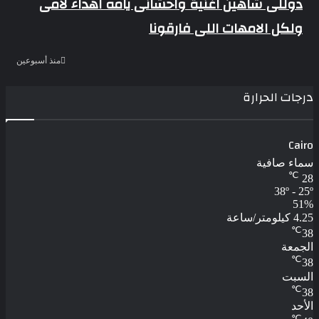
دوللى شاهين اغنية واحشانى يامه اهداء لامى
ولكل الامهات اللى فارقونا
منذ أسبوعين
درجات الحرارة
Cairo
سماء صافية
℃
28
38º - 25º
51%
4.25 كيلومتر/ساعة
℃
38
الجمعة
℃
38
السبت
℃
38
الأحد
℃