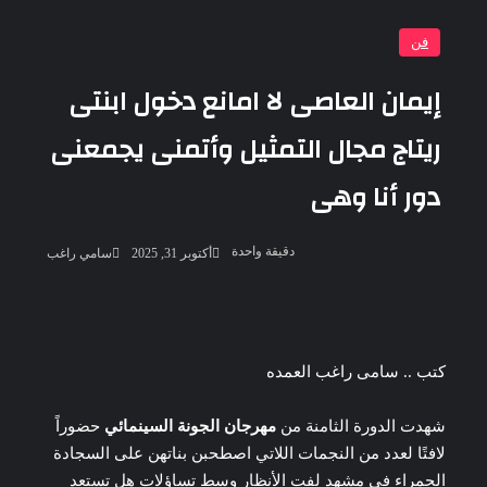
فن
إيمان العاصى لا امانع دخول ابنتى
ريتاج مجال التمثيل وأتمنى يجمعنى
دور أنا وهى
أرسل
دقيقة واحدة
أكتوبر 31, 2025
سامي راغب
بريدا
إلكترونيا
‫Pocket
‫X
لاين
ڤايبر
تيلقرام
لينكدإن
واتساب
فيسبوك
بينتيريست
كتب .. سامى راغب العمده
شهدت الدورة الثامنة من
مهرجان الجونة السينمائي
حضوراً
لافتًا لعدد من النجمات اللاتي اصطحبن بناتهن على السجادة
الحمراء في مشهد لفت الأنظار وسط تساؤلات هل تستعد