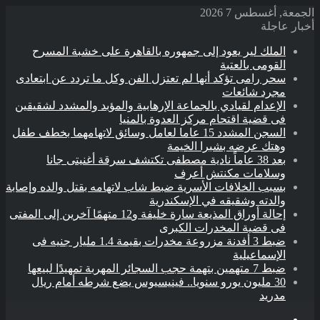
الجمعة, أغسطس 7 2026
أخبار عاجلة
الملك لير يعود إلى جمهوره بالقاهرة على خشبة المسرح
القومى بالعتبة
سحر رامى تؤكد أنها لم تعتزل الفن وكل ما تردد عن ابتعادى
مجرد شائعات
الإعدام لقيادي بالجماعة الإرهابية والمؤبد والمشدد لشقيقين
فى قضية اقتحام مركز العدوة بالمنيا
السجن المشدد 15 عاما لعامل وسائق لاتهامهما بخطف طفل
وهتك عرضه بشبرا الخيمة
بعد 38 عاماً نادية مصطفى تكتشف سرقة أغنيتى جانا
وسلامات مكنتش أعرف
بسبب الخلافات الأسرية ضبط شاب لاتهامه بقتل والده وإصابة
والدته وشقيقه في الإسكندرية
إحالة أوراق المذيعة سارة خليفة و12 متهمًا آخرين إلى المفتى
فى قضية المخدرات الكبرى
ضبط 3 أفدنة مزروعة مخدرات بقيمة 1.4 مليار جنيه فى
الإسماعيلية
ضبط 7 متهمين بتهمة حجب السجائر المهربة تمهيدًا لبيعها
30 مليون يورو سنويا.. فينيسيوس يضع شرطه أمام ريال
مدريد
القائمة