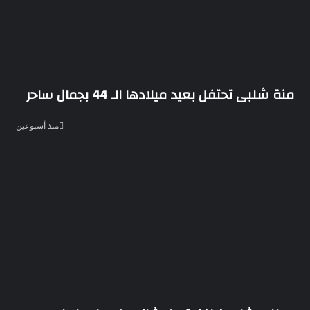
منة شلبى تحتفل بعيد ميلادها الـ 44 بجمال ساحر
منذ أسبوعين