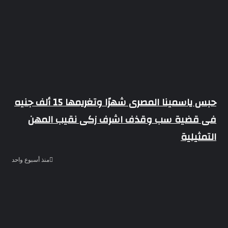
حبس ياسمينا المصرى شهرًا وتغريمها 15 ألف جنيه
فى قضية سب وقذف اشرف زكى نقيب المهن
التمثيلية
منذ أسبوع واحد