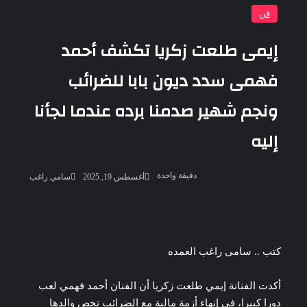
فن
إيمى طلعت زكريا تكشف أحمد
فهمى سدد ديون بابا للضرائب
ونجم شهير صدمنا برده عندما لجأنا
إليه
أرسل
دقيقة واحدة
أغسطس 19, 2025
سامي راغب
بريدا
إلكترونيا
‫Pocket
‫X
لاين
ڤايبر
تيلقرام
لينكدإن
واتساب
فيسبوك
بينتيريست
كتب .. سامى راغب العمده
أكدت الفنانة إيمي طلعت زكريا أن الفنان أحمد فهمي لعب
دورا كبيرا، في إنهاء أزمة مالية مع الضرائب تخص والدها