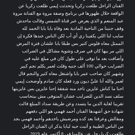
الفنان الراحل طلعت زكريا وتحدثت إيمي طلعت زكريا عن
الواقعة خلال ظهورها في برنامج وصفة مروة مع الفنانة مروة
عبد المنعم و الذي يعرض عبر قناة الشمس وقالت ماحدش
وقف جنبنا من الناحية المادية بعد وفاة بابا بابا الحمد لله
سايب لنا اللي يكفينا زي أي أب لكن الناس عندها فكرة إن
الممثل معاه فلوس كتير بس طبعًا بابا علشان فترة المرض
اللي مر بيها كان في صرف وشوية مشاكل في الضرائب
وأضافت بعد ما توفى على طول كان في مبلغ عليه في
الضرايب حوالي 100 ألف جنيه وقلت لعمر يكلم نجم كبير
وشهير كان صاحب عمر بابا واشتغل معاه كتير والنجم قال
لعمر والله أنا عليَّ ديون ورد فعله كان صادم وأوضحت إيمي
احنا ما كناش عايزين ناخد منه شفقة إحنا عايزين بس عايزينها
سلف نسد الدين للضرايب عشان المتوفى مش بيتحاسب
تقريبا لغاية الدين ما يتسدد وعن طريقة سداد المبلغ قالت
شهادة حق أشهدها الفنان أحمد فهمي هو اللي دفعهم
ومقالش وعرفنا بعد كده ومرضيش ياخدهم وأحمد فهمي بجد
من الناس الطيبة و أثبت حبه لبابا يذكر ان الفنان الراحل
طلعت زكريا رحل عن عالمنا في 8 أكتوبر عام 2019