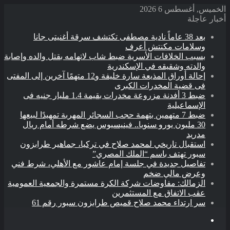
الخميس, أغسطس 6 2026
أخبار عاجلة
بعد 38 عاماً نادية مصطفى تكتشف سرقة أغنيتى جانا
وسلامات مكنتش أعرف
بسبب الخلافات الأسرية ضبط شاب لاتهامه بقتل والده وإصابة
والدته وشقيقه في الإسكندرية
إحالة أوراق المذيعة سارة خليفة و12 متهمًا آخرين إلى المفتى
فى قضية المخدرات الكبرى
ضبط 3 أفدنة مزروعة مخدرات بقيمة 1.4 مليار جنيه فى
الإسماعيلية
ضبط 7 متهمين بتهمة حجب السجائر المهربة تمهيدًا لبيعها
30 مليون يورو سنويا.. فينيسيوس يضع شرطه أمام ريال
مدريد
استقبال تاريخي لمحمد صلاح في تركيا، جماهير طرابزون
سبور تهتف باسم “الملك المصري”
تفاصيل جديدة في جلسة إمام عاشور مع الأهلي، شرط فني
وعرض مالي ضخم
الزمالك: مفاوضات شركة الكرة مستمرة والجمعية العمومية
عقب الاتفاق مع المستثمرين
سر ارتداء محمد صلاح قميص طرابزون سبور رقم 61
القائمة