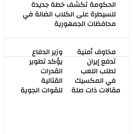
الحكومة تكشف خطة جديدة
للسيطرة على الكلاب الضالة في
محافظات الجمهورية
مخاوف أمنية
وزير الدفاع
مخاوف
وزير
أمنية
الدفاع
تدفع إيران
يؤكد تطوير
تدفع
يؤكد
لطلب اللعب
القدرات
إيران
تطوير
لطلب
القدرات
في المكسيك
القتالية
اللعب
القتالية
مقالات ذات صلة
للقوات الجوية
في
للقوات
المكسيك
الجوية
الرئيس عبد الفتاح السيسي يتابع
الموقف التنفيذي لمشروع أرشفة
ورقمنة تراث الإذاعة والتلفزيون