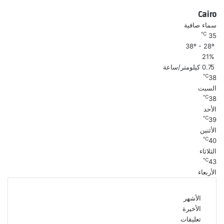
Cairo
سماء صافية
℃
35
38º - 28º
21%
0.75 كيلومتر/ساعة
℃
38
السبت
℃
38
الأحد
℃
39
الأثنين
℃
40
الثلاثاء
℃
43
الأربعاء
الأشهر
الأخيرة
تعليقات