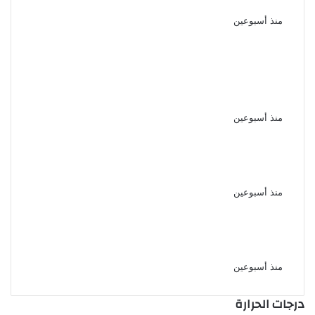
المصري
منذ أسبوعين
مليون جنيه غرامة و الحبس لمزاولي
السمسرة دون ترخيص أو التسجيل
القانوني
منذ أسبوعين
قرار جمهوري بالإفراج عن عدد من
السجناء وفق ضوابط قانونية
منذ أسبوعين
الأرصاد تكشف موعد تراجع الحرارة
بعد الارتفاع المؤقت
منذ أسبوعين
درجات الحرارة