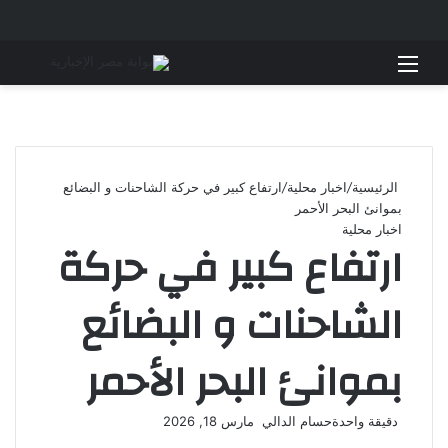
القائمة
بحث 
الرئيسية
/
اخبار محلية
/
ارتفاع كبير في حركة الشاحنات و البضائع
بموانئ البحر الأحمر
اخبار محلية
ارتفاع كبير في حركة
الشاحنات و البضائع
بموانئ البحر الأحمر
أرسل
دقيقة واحدة
حسام الدالي
مارس 18, 2026
‫X
فيسبوك
لينكدإن
لاين
ڤايبر
‫Pocket
واتساب
تيلقرام
بينتيريست
بريدا