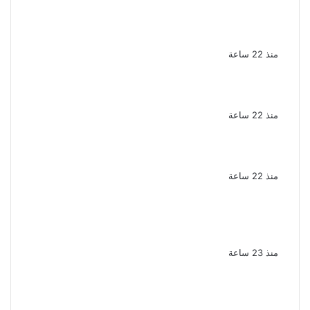
الذكرى الـ 15 لرحيل المطرب حسن الأسمر أحد أبرز
نجوم الأغنية الشعبية فى مصر والوطن العربى
منذ 22 ساعة
الذكرى الخامسة لرحيل دلال عبد العزيز فنانة
جميلة دخلت القلوب بطيبتها وبساطتها
منذ 22 ساعة
سقوط 6 عناصر جنائية لقيامهم بغسل 250
مليون جنيه من حصيلة الإتجار بالمخدرات
منذ 22 ساعة
لزيادة المشاهدات وتحقيق أرباح القبض على
صانعة محتوى فى بتهمة نشر مقاطع خادشة
للحياء فى الإسكندرية
منذ 23 ساعة
بعد موسم واحد.. الأهلي يعلن رحيل محمد علي بن
رمضان