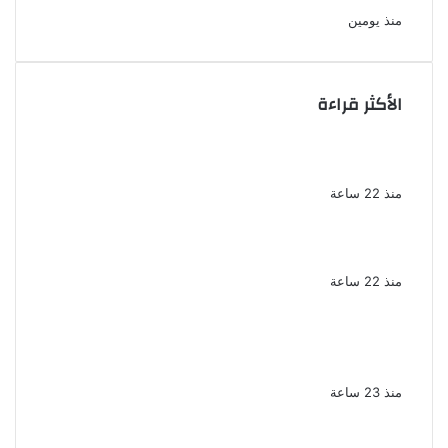
منذ يومين
الأكثر قراءة
الذكرى الخامسة لرحيل دلال عبد العزيز فنانة
جميلة دخلت القلوب بطيبتها وبساطتها
منذ 22 ساعة
سقوط 6 عناصر جنائية لقيامهم بغسل 250
مليون جنيه من حصيلة الإتجار بالمخدرات
منذ 22 ساعة
لزيادة المشاهدات وتحقيق أرباح القبض على
صانعة محتوى فى بتهمة نشر مقاطع خادشة
للحياء فى الإسكندرية
منذ 23 ساعة
بعد موسم واحد.. الأهلي يعلن رحيل محمد علي بن