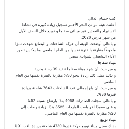
إلكترونيا
كتب حسام الدالي
أعلنت هيئة موانئ البحر الأحمر تسجيل زيادة كبيرة في نشاط
الاستيراد والتصدير عبر مينائي سفاجا و نويبع خلال النصف الأول
من شهر مارس 2026.
و بالتالي أوضحت الهيئة أن حركة الشاحنات و البضائع شهدت نموًا
ملحوظًا مقارنة بالفترة نفسها من العام الماضي بما يعكس تطور
الأداء التشغيلي للموانئ بمصر.
ميناء سفاجا
و من حيث أن شهد ميناء سفاجا تنفيذ 39 رحلة بحرية.
و بذلك يمثل ذلك زيادة بنحو 50% مقارنة بالفترة نفسها من العام
الماضي.
و من حيث أن بلغ إجمالي عدد الشاحنات 7643 شاحنة بزيادة
قدرها 36%.
و بالتالي سجلت الصادرات 4058 بندًا بارتفاع نسبته 52%.
و على صعيدًا اخر بلغت الواردات 3585 بندًا بزيادة وصلت إلى
20% مقارنة بالفترة نفسها من العام الماضي.
ميناء نويبع
بذلك سجل ميناء نويبع حركة قدرها 4730 شاحنة بزيادة بلغت 91%