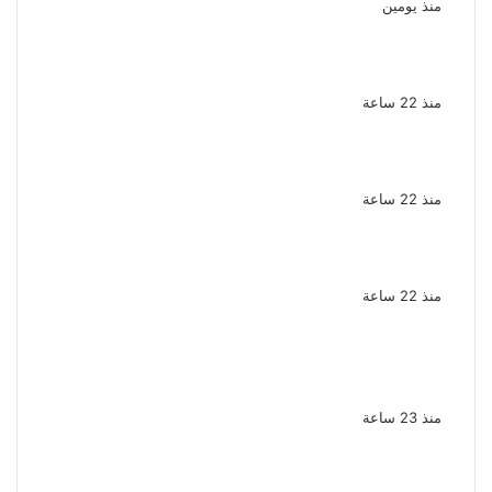
منذ يومين
الذكرى الـ 15 لرحيل المطرب حسن الأسمر أحد أبرز
نجوم الأغنية الشعبية فى مصر والوطن العربى
منذ 22 ساعة
الذكرى الخامسة لرحيل دلال عبد العزيز فنانة
جميلة دخلت القلوب بطيبتها وبساطتها
منذ 22 ساعة
سقوط 6 عناصر جنائية لقيامهم بغسل 250
مليون جنيه من حصيلة الإتجار بالمخدرات
منذ 22 ساعة
لزيادة المشاهدات وتحقيق أرباح القبض على
صانعة محتوى فى بتهمة نشر مقاطع خادشة
للحياء فى الإسكندرية
منذ 23 ساعة
بعد موسم واحد.. الأهلي يعلن رحيل محمد علي بن
رمضان