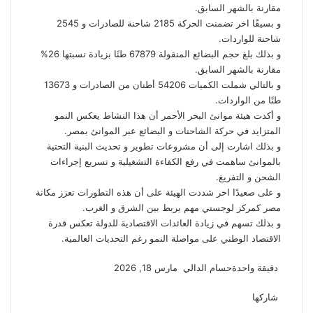
مقارنة بالشهر السابق.
و بسيقًا اخر تضمنت الحركة 2185 شاحنة للصادرات و 2545
شاحنة للواردات.
و بذلك بلغ حجم البضائع المنقولة 67879 طنًا بزيادة نسبتها 26%
مقارنة بالشهر السابق.
و بالتالي شملت الكميات 54206 أطنان من الصادرات و 13673
طنًا من الواردات.
و أكدت هيئة موانئ البحر الأحمر أن هذا النشاط يعكس النمو
المتزايد في حركة الشاحنات و البضائع عبر الموانئ بمصر.
و بذلك اشارت إلى أن مشروعات تطوير و تحديث البنية التحتية
بالموانئ ساهمت في رفع الكفاءة التشغيلية و تسريع إجراءات
الشحن و التفريغ.
و على صعيدًا اخر شددت الهيئة على أن هذه التطورات تعزز مكانة
مصر كمركز لوجستي مهم يربط بين الشرق و الغرب.
و بذلك تسهم في زيادة العائدات الاقتصادية للدولة تعكس قدرة
الاقتصاد الوطني على مواصلة النمو رغم التحديات العالمية.
أرسل
دقيقة واحدة
حسام الدالي
مارس 18, 2026
‫X
فيسبوك
لينكدإن
لاين
ڤايبر
‫Pocket
واتساب
تيلقرام
بينتيريست
بريدا
إلكترونيا
شاركها
‫X
فيسبوك
لينكدإن
طباعة
بينتيريست
‫Pocket
مشاركة
Odnoklassniki