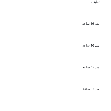
تعليقات
ملك قورة تحتفل بخطوبتها فى الساحل
الشمالى على رجل الأعمال يوسف عثمان
منذ 16 ساعة
ناقد موسيقي: شيرين عبد الوهاب لا تزال تمتلك
مقومات النجاح
منذ 16 ساعة
نجوم الطرب يشعلون ليالى الساحل الشمالى
صيف 2026 ينبض بالحياة
منذ 17 ساعة
بعد سداده 486 ألف جنيه إخلاء سبيل إبراهيم
سعيد فى قضية متجمد نفقة طليقته
منذ 17 ساعة
القبض على سيدة بتهمة إدارة صفحة على
مواقع التواصل للترويج للأعمال المنافية للآداب