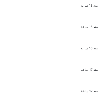
فى الإسكندرية
منذ 18 ساعة
ملك قورة تحتفل بخطوبتها فى الساحل
الشمالى على رجل الأعمال يوسف عثمان
منذ 16 ساعة
ناقد موسيقي: شيرين عبد الوهاب لا تزال تمتلك
مقومات النجاح
منذ 16 ساعة
نجوم الطرب يشعلون ليالى الساحل الشمالى
صيف 2026 ينبض بالحياة
منذ 17 ساعة
بعد سداده 486 ألف جنيه إخلاء سبيل إبراهيم
سعيد فى قضية متجمد نفقة طليقته
منذ 17 ساعة
القبض على سيدة بتهمة إدارة صفحة على
مواقع التواصل للترويج للأعمال المنافية للآداب