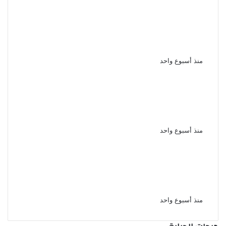
خلافات مالية تتحول إلى مأساة
القبض على سباك ووالدته بعد
إشعال النيران فى آخر بعين شمس
منذ أسبوع واحد
بعد الاتفاق مع مسجل خطر شاب
يسرق هاتف شقيقته ويبتزها
بصورها الخاصة فى أسيوط
منذ أسبوع واحد
حاول منعه من المخدرات مقتل شاب
على يد شقيقه خلال مشاجرة بينهما
بشبرا الخيمة
منذ أسبوع واحد