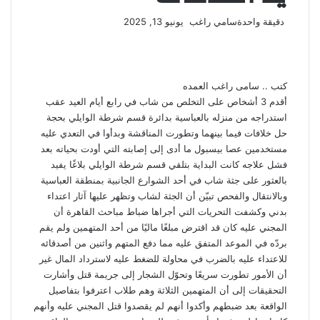
أرسل
دقيقة واحدة
سامي راغب
يونيو 13, 2025
‫X
فيسبوك
لينكدإن
لاين
ڤايبر
‫Pocket
واتساب
تيلقرام
بينتيريست
بريدا
إلكترونيا
كتب .. سامى راغب العمده
أقدم 3 أشخاص على التخلص من شاب في رابع أيام العيد عقب
استدراجه من منزله بالعباسية بدائرة قسم شرطة الوايلي بحجة
حل خلافات فيما بينهما وتطورت المناقشة وبدأوا في التعدي عليه
مستخدمين عصا بيسبول ما أدى إلى إصابته التي أودت بحياته بعد
فشل علاجه كانت البداية بتلقي قسم شرطة الوايلي بلاغًا يفيد
بالعثور على جثة شاب في أحد الشوارع الجانبية بمنطقة العباسية
وبالانتقال والفحص تبيّن أن الجثة لشاب وتظهر عليها آثار اعتداء
بدني وكشفت التحريات التي أجراها ضباط مباحث القاهرة أن
المجني عليه كان قد اقترض مبلغًا ماليًا من أحد المتهمين ولم يقم
بردّه في الموعد المتفق عليه مما دفع المتهم واثنين من أصدقائه
للاعتداء عليه بالضرب في محاولة للضغط عليه لاسترداد المال غير
أن الأمور تطورت سريعًا وتحوّل الشجار إلى جريمة قتل وأشارت
التحقيقات إلى أن المتهمين الثلاثة وهم طلاب اعترفوا بتفاصيل
الواقعة بعد ضبطهم وأكدوا أنهم لم يقصدوا قتل المجني عليه وأنهم