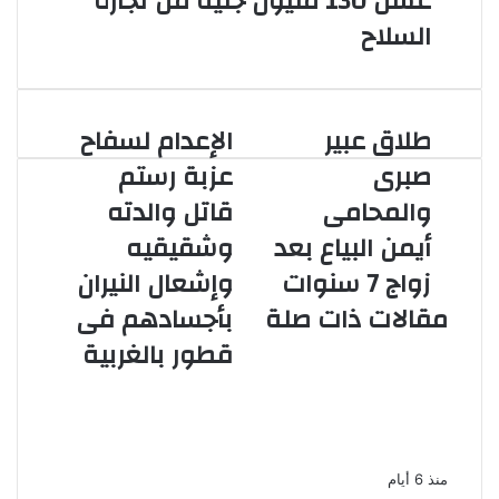
غسل 130 مليون جنيه من تجارة
السلاح
طلاق عبير
الإعدام لسفاح
طلاق
الإعدام
عبير
لسفاح
صبرى
عزبة رستم
صبرى
عزبة
والمحامى
قاتل والدته
والمحامى
رستم
أيمن
قاتل
أيمن البياع بعد
وشقيقيه
البياع
والدته
زواج 7 سنوات
وإشعال النيران
بعد
وشقيقيه
زواج
وإشعال
مقالات ذات صلة
بأجسادهم فى
7
النيران
قطور بالغربية
سنوات
بأجسادهم
السجن المشدد 3
فى
قطور
سنوات للمتهم بهتك عرض سيدة
بالغربية
والتحرش بها فى أحد شوارع الوراق
منذ 6 أيام