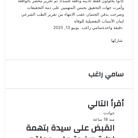
كانوا يحاولون فقط تأديبه ودفعه للسداد تم تحرير محضر بالواقعة
وأمرت جهات التحقيق بحبس المتهمين على ذمة التحقيقات
وصرحت بدفن الجثمان عقب الانتهاء من تقرير الطب الشرعي
لبيان الأسباب التفصيلية للوفاة
أرسل
دقيقة واحدة
سامي راغب
يونيو 13, 2025
‫X
فيسبوك
لينكدإن
لاين
ڤايبر
‫Pocket
واتساب
تيلقرام
بينتيريست
بريدا
إلكترونيا
شاركها
‫X
فيسبوك
لينكدإن
طباعة
بينتيريست
‫Pocket
مشاركة
Odnoklassniki
عبر
البريد
سامي راغب
أقرأ التالي
حوادث
منذ 18 ساعة
القبض على سيدة بتهمة