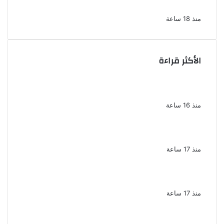
فى الإسكندرية
منذ 18 ساعة
الأكثر قراءة
ناقد موسيقي: شيرين عبد الوهاب لا تزال تمتلك
مقومات النجاح
منذ 16 ساعة
نجوم الطرب يشعلون ليالى الساحل الشمالى
صيف 2026 ينبض بالحياة
منذ 17 ساعة
بعد سداده 486 ألف جنيه إخلاء سبيل إبراهيم
سعيد فى قضية متجمد نفقة طليقته
منذ 17 ساعة
القبض على سيدة بتهمة إدارة صفحة على