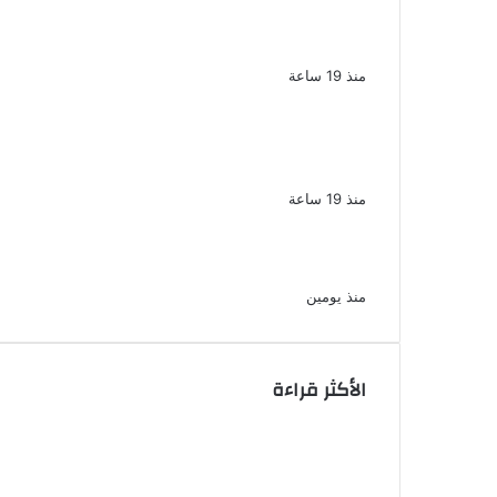
سقوط 6 عناصر جنائية لقيامهم بغسل
250 مليون جنيه من حصيلة الإتجار
بالمخدرات
منذ 19 ساعة
لزيادة المشاهدات وتحقيق أرباح القبض
على صانعة محتوى فى بتهمة نشر
مقاطع خادشة للحياء فى الإسكندرية
منذ 19 ساعة
بعد موسم واحد.. الأهلي يعلن رحيل محمد
علي بن رمضان
منذ يومين
الأكثر قراءة
الذكرى الخامسة لرحيل دلال عبد
العزيز فنانة جميلة دخلت القلوب بطيبتها
وبساطتها