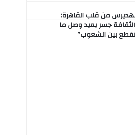
لهديرس من قلب القاهرة:
هديرس
الثقافة جسر يعيد وصل ما
ب
نقطع بين الشعوب”
قاهرة:
لثقافة
ر
ة الإعداد والمعسكر قبل انطلاق
يد
ل
قطع
ن
د بودية لافيينا ويترقب مواجهة
شعوب”
 طويل الأمد مع إحدى الشركات