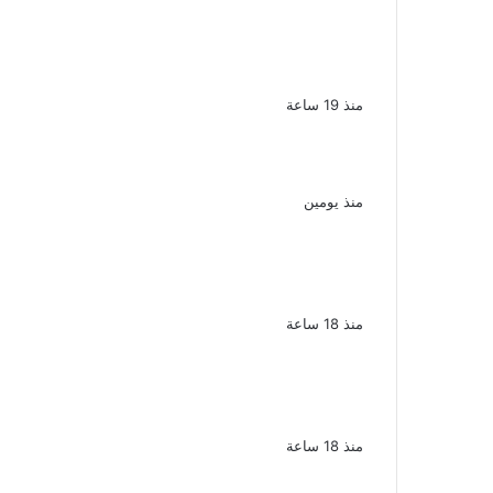
لزيادة المشاهدات وتحقيق أرباح القبض
على صانعة محتوى فى بتهمة نشر
مقاطع خادشة للحياء فى الإسكندرية
منذ 19 ساعة
بعد موسم واحد.. الأهلي يعلن رحيل محمد
علي بن رمضان
منذ يومين
الذكرى الـ 15 لرحيل المطرب حسن الأسمر
أحد أبرز نجوم الأغنية الشعبية فى مصر
والوطن العربى
منذ 18 ساعة
الذكرى الخامسة لرحيل دلال عبد
العزيز فنانة جميلة دخلت القلوب بطيبتها
وبساطتها
منذ 18 ساعة