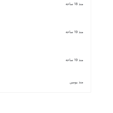
منذ 18 ساعة
سقوط 6 عناصر جنائية لقيامهم بغسل
250 مليون جنيه من حصيلة الإتجار
بالمخدرات
منذ 19 ساعة
لزيادة المشاهدات وتحقيق أرباح القبض
على صانعة محتوى فى بتهمة نشر
مقاطع خادشة للحياء فى الإسكندرية
منذ 19 ساعة
بعد موسم واحد.. الأهلي يعلن رحيل محمد
علي بن رمضان
منذ يومين