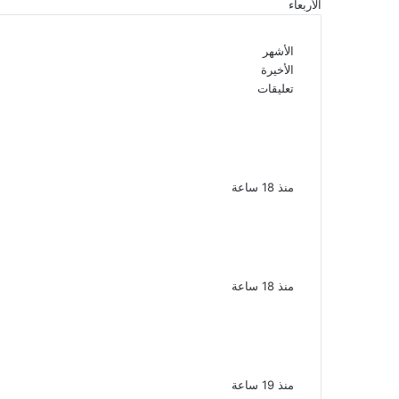
الأربعاء
الأشهر
الأخيرة
تعليقات
الذكرى الـ 15 لرحيل المطرب حسن الأسمر
أحد أبرز نجوم الأغنية الشعبية فى مصر
والوطن العربى
منذ 18 ساعة
الذكرى الخامسة لرحيل دلال عبد
العزيز فنانة جميلة دخلت القلوب بطيبتها
وبساطتها
منذ 18 ساعة
سقوط 6 عناصر جنائية لقيامهم بغسل
250 مليون جنيه من حصيلة الإتجار
بالمخدرات
منذ 19 ساعة