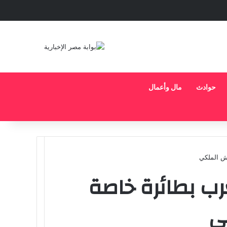
حوادث
مال وأعمال
يش الملكي
رب بطائرة خاصة
ي