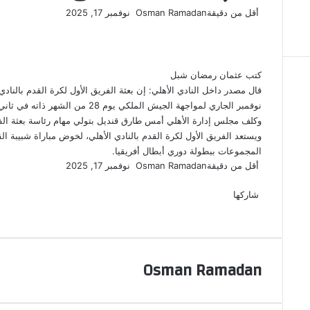
أرسل
أقل من دقيقة
Osman Ramadan
نوفمبر 17, 2025
‫X
فيسبوك
لينكدإن
لاين
ڤايبر
‫Pocket
واتساب
تيلقرام
بينتيريست
بريدا
إلكترونيا
كتب عثمان رمضان شبل
نوفمبر الجاري لمواجهة الجيش الملكي يوم 28 من الشهر ذاته في ثاني جولات دور المجموعات ببطولة دوري أبطال أفريقيا.
وكلف مجلس إدارة الأهلي أمس طارق قنديل بتولي مهام رئاسة بعثة ال
ويستعد الفريق الأول لكرة القدم بالنادي الأهلي، لخوض مباراة شبيبة ال
المجموعات ببطولة دوري أبطال أفريقيا.
أرسل
أقل من دقيقة
Osman Ramadan
نوفمبر 17, 2025
‫X
فيسبوك
لينكدإن
لاين
ڤايبر
‫Pocket
واتساب
تيلقرام
بينتيريست
بريدا
إلكترونيا
شاركها
‫X
فيسبوك
لينكدإن
طباعة
بينتيريست
‫Pocket
مشاركة
Odnoklassniki
عبر
البريد
Osman Ramadan