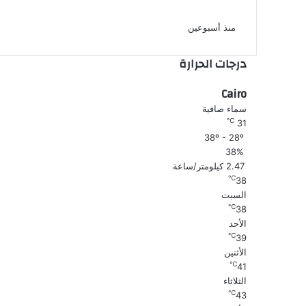
البطولات ونسعى لتعزيز قيمة النادي
منذ أسبوعين
درجات الحرارة
Cairo
سماء صافية
℃
31
38º - 28º
38%
2.47 كيلومتر/ساعة
℃
38
السبت
℃
38
الأحد
℃
39
الأثنين
℃
41
الثلاثاء
℃
43