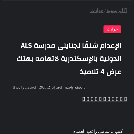
عن
الرئيسية
/
حوادث
حوادث
الإعدام شنقًا لجناينى مدرسة ALS
الدولية بالإسكندرية لاتهامه بهتك
عرض 4 تلاميذ
أرسل
دقيقة واحدة
فبراير 2, 2026
سامي راغب
بريدا
إلكترونيا
‫X
‫Pocket
ڤايبر
تيلقرام
واتساب
بينتيريست
لينكدإن
لاين
فيسبوك
كتب .. سامى راغب العمده