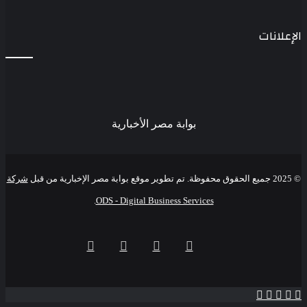
الإعلانات
بوابة مصر الأخبارية
© 2025 جميع الحقوق محفوظة. تم تطوير موقع بوابة مصر الإخبارية من قبل
شركة
.
ODS - Digital Business Services
فيسبوك
‫X
‫YouTube
انستقرام
‫X
تيلقرام
واتساب
ڤايبر
فيسبوك