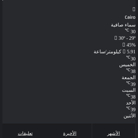
Cairo
سماء صافية
℃
30
30º - 29º
45%
5.91 كيلومتر/ساعة
℃
30
الخميس
℃
38
الجمعة
℃
39
السبت
℃
38
الأحد
℃
39
الأثنين
الأشهر
الأخيرة
تعليقات