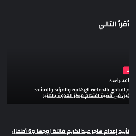
أقرأ التالي
وادث
 ساعة واحدة
عدام لقيادي بالجماعة الإرهابية والمؤبد والمشدد
يقين فى قضية اقتحام مركز العدوة بالمنيا
تأييد
تأييد إعدام هاجر عبدالكريم قاتلة زوجها و6 أطفال
إعدام