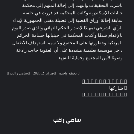
باشرت التحقيقات وانتهت إلى إحالة المتهم إلى محكمة
جنايات الإسكندرية وكانت المحكمة قد قررت في جلسة
سابقة إحالة أوراق القضية إلى فضيلة مفتي الجمهورية لإبداء
الرأي الشرعي تمهيدًا لإصدار الحكم النهائي والذي صدر اليوم
بالإعدام شنقًا وأكدت المحكمة في حيثياتها جسامة الجرائم
المرتكبة وخطورتها على المجتمع ولا سيما استهداف الأطفال
داخل مؤسسة تعليمية مشددة على أن العقوبة جاءت رادعة
وصونًا لأمن المجتمع وحمايةً للنشء
أرسل
دقيقة واحدة
فبراير 2, 2026
سامي راغب
بريدا
‫X
‫Pocket
ڤايبر
تيلقرام
واتساب
بينتيريست
لينكدإن
لاين
فيسبوك
إلكترو
شاركها
‫X
Odnoklassniki
‫Pocket
مشاركة
بينتيريست
لينكدإن
فيسبوك
طباعة
عبر
البريد
سامي راغب