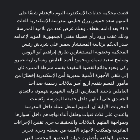
قضت محكمة جنايات الإسكندرية اليوم بالإعدام شنقًا على
المتهم سعد خميس رزق جنايني بمدرسة الإسكندرية للغات
ALS بعد إدانته بخطف وهتك عرض عدد من تلاميذ المدرسة
وذلك عقب ورود رأي فضيلة مفتي الجمهورية المؤيد لإعدامه
صدر الحكم برئاسة المستشار سمير علي شرباش رئيس
المحكمة وعضوية المستشارين طارق إبراهيم أبو الروس
وسامح سعيد سمك ومحمود أحمد الغايش وبسكرتارية عمرو
زكى وتعود وقائع القضية المقيدة بقسم شرطة المنتزه ثان
إلى تلقي الأجهزة الأمنية بمديرية أمن الإسكندرية إخطارًا من
مأمور القسم بتقدم أربع أسر ببلاغات رسمية ضد أحد
العاملين بإحدى المدارس الدولية الشهيرة يتهمونه بالتعدي
الجسدي على أبنائهم داخل حديقة المدرسة وكشفت
التحريات الأولية أن المتهم استغل عمله داخل المدرسة
واعتدى على ثلاث فتيات وطفل أثناء تواجدهم داخل أسوارها
وبمواجهة المتهم بالبلاغات والتحقيقات جرى تقنين الإجراءات
القانونية وتمكنت الأجهزة الأمنية من ضبطه وجرى تحرير
محضر بالواقعة وأُخطرت جهات التحقيق المختصة التي