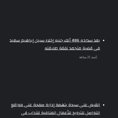
بعد سداده 486 ألف جنيه إخلاء سبيل إبراهيم سعيد
فى قضية متجمد نفقة طليقته
منذ 21 ساعة
القبض على سيدة بتهمة إدارة صفحة على مواقع
التواصل للترويج للأعمال المنافية للآداب فى