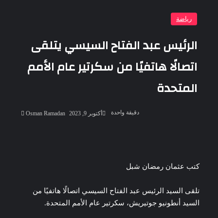
رياضة
الرئيس عبد الفتاح السيسي يتلقى
اتصالًا هاتفيًا من سكرتير عام الأمم
المتحدة
أرسل
دقيقة واحدة
أكتوبر 9, 2023
Osman Ramadan
بريدا
إلكترونيا
‫Pocket
‫X
لاين
ڤايبر
تيلقرام
لينكدإن
واتساب
فيسبوك
بينتيريست
كتب عثمان رمضان شبل
تلقى السيد الرئيس عبد الفتاح السيسي اتصالًا هاتفيًا من
السيد أنطونيو جوتيريش، سكرتير عام الأمم المتحدة.