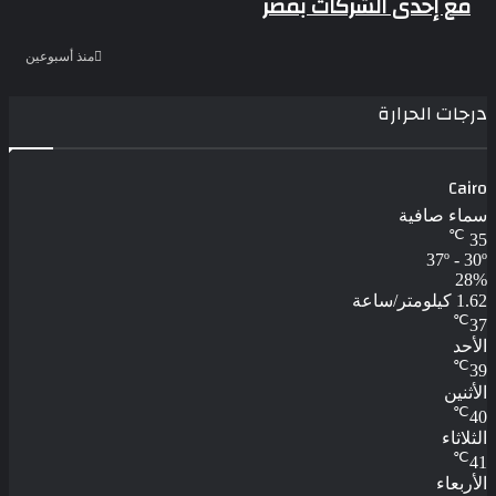
مع إحدى الشركات بمصر
منذ أسبوعين
درجات الحرارة
Cairo
سماء صافية
℃
35
37º - 30º
28%
1.62 كيلومتر/ساعة
℃
37
الأحد
℃
39
الأثنين
℃
40
الثلاثاء
℃
41
الأربعاء