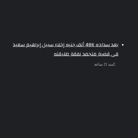
بعد سداده 486 ألف جنيه إخلاء سبيل إبراهيم سعيد
فى قضية متجمد نفقة طليقته
منذ 21 ساعة