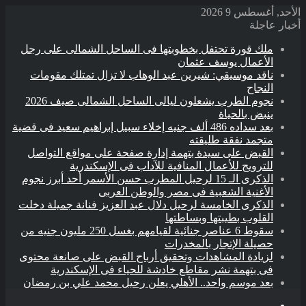
الأحد, أغسطس 9 2026
أخبار عاجلة
ملك قورة تحتفل بخطوبتها فى الساحل الشمالى على رجل
الأعمال يوسف عثمان
ناقد موسيقي: شيرين عبد الوهاب لا تزال تمتلك مقومات
النجاح
نجوم الطرب يشعلون ليالى الساحل الشمالى صيف 2026
ينبض بالحياة
بعد سداده 486 ألف جنيه إخلاء سبيل إبراهيم سعيد فى قضية
متجمد نفقة طليقته
القبض على سيدة بتهمة إدارة صفحة على مواقع التواصل
للترويج للأعمال المنافية للآداب فى الإسكندرية
الذكرى الـ 15 لرحيل المطرب حسن الأسمر أحد أبرز نجوم
الأغنية الشعبية فى مصر والوطن العربى
الذكرى الخامسة لرحيل دلال عبد العزيز فنانة جميلة دخلت
القلوب بطيبتها وبساطتها
سقوط 6 عناصر جنائية لقيامهم بغسل 250 مليون جنيه من
حصيلة الإتجار بالمخدرات
لزيادة المشاهدات وتحقيق أرباح القبض على صانعة محتوى
فى بتهمة نشر مقاطع خادشة للحياء فى الإسكندرية
بعد موسم واحد.. الأهلي يعلن رحيل محمد علي بن رمضان
القائمة