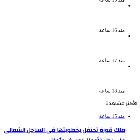
نجوم الطرب يشعلون ليالى الساحل الشمالى صيف 2026
ينبض بالحياة
منذ 16 ساعة
بعد سداده 486 ألف جنيه إخلاء سبيل إبراهيم سعيد فى
قضية متجمد نفقة طليقته
منذ 17 ساعة
القبض على سيدة بتهمة إدارة صفحة على مواقع
التواصل للترويج للأعمال المنافية للآداب فى الإسكندرية
منذ 18 ساعة
الأكثر مشاهدة
منذ 15 ساعة
ملك قورة تحتفل بخطوبتها فى الساحل الشمالى