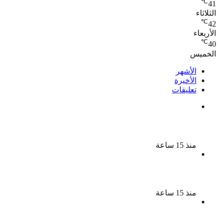
℃
41
الثلاثاء
℃
42
الأربعاء
℃
40
الخميس
الأشهر
الأخيرة
تعليقات
ملك قورة تحتفل بخطوبتها فى الساحل الشمالى على
رجل الأعمال يوسف عثمان
منذ 15 ساعة
ناقد موسيقي: شيرين عبد الوهاب لا تزال تمتلك مقومات
النجاح
منذ 15 ساعة
نجوم الطرب يشعلون ليالى الساحل الشمالى صيف 2026