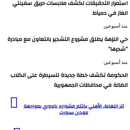
استمرار التحقيقات لكشف ملابسات حريق سفينتي
الغاز في دمياط
منذ أسبوعين
حي النزهة يطلق مشروع التشجير بالتعاون مع مبادرة
“شجرها”
منذ أسبوعين
الحكومة تكشف خطة جديدة للسيطرة على الكلاب
الضالة في محافظات الجمهورية
تتر
النهاية،
تتر النهاية، الأهلي يختتم مشواره بالدوري بمواجهة
الأهلي
مودرن سبورت
يختتم
مشواره
بالدوري
الزمالك