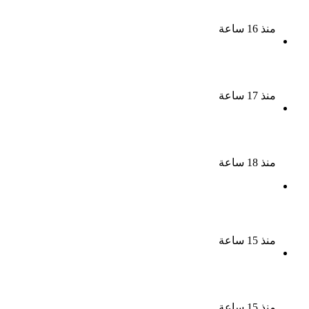
ينبض بالحياة
منذ 16 ساعة
بعد سداده 486 ألف جنيه إخلاء سبيل إبراهيم سعيد فى
قضية متجمد نفقة طليقته
منذ 17 ساعة
القبض على سيدة بتهمة إدارة صفحة على مواقع
التواصل للترويج للأعمال المنافية للآداب فى الإسكندرية
منذ 18 ساعة
ملك قورة تحتفل بخطوبتها فى الساحل الشمالى على
رجل الأعمال يوسف عثمان
منذ 15 ساعة
ناقد موسيقي: شيرين عبد الوهاب لا تزال تمتلك مقومات
النجاح
منذ 15 ساعة