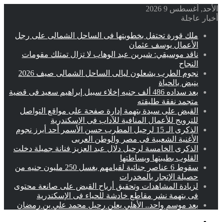
الأحد, أغسطس 9 2026
أخبار عاجلة
ملك قورة تحتفل بخطوبتها فى الساحل الشمالى على رجل
الأعمال يوسف عثمان
ناقد موسيقي: شيرين عبد الوهاب لا تزال تمتلك مقومات
النجاح
نجوم الطرب يشعلون ليالى الساحل الشمالى صيف 2026
ينبض بالحياة
بعد سداده 486 ألف جنيه إخلاء سبيل إبراهيم سعيد فى قضية
متجمد نفقة طليقته
القبض على سيدة بتهمة إدارة صفحة على مواقع التواصل
للترويج للأعمال المنافية للآداب فى الإسكندرية
الذكرى الـ 15 لرحيل المطرب حسن الأسمر أحد أبرز نجوم
الأغنية الشعبية فى مصر والوطن العربى
الذكرى الخامسة لرحيل دلال عبد العزيز فنانة جميلة دخلت
القلوب بطيبتها وبساطتها
سقوط 6 عناصر جنائية لقيامهم بغسل 250 مليون جنيه من
حصيلة الإتجار بالمخدرات
لزيادة المشاهدات وتحقيق أرباح القبض على صانعة محتوى
فى بتهمة نشر مقاطع خادشة للحياء فى الإسكندرية
بعد موسم واحد.. الأهلي يعلن رحيل محمد علي بن رمضان
القائمة