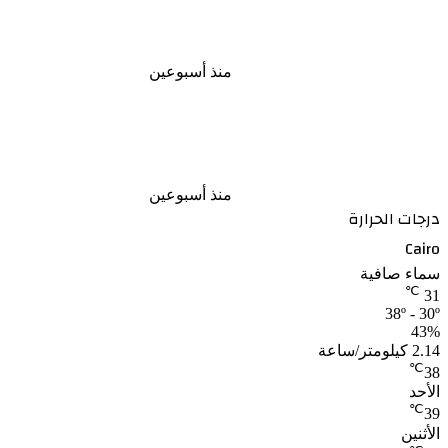
قرار جمهوري بالإفراج عن عدد من
السجناء وفق ضوابط قانونية
منذ أسبوعين
الأرصاد تكشف موعد تراجع الحرارة بعد
الارتفاع المؤقت
منذ أسبوعين
درجات الحرارة
Cairo
سماء صافية
℃
31
38º - 30º
43%
2.14 كيلومتر/ساعة
℃
38
الأحد
℃
39
الأثنين