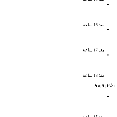
نجوم الطرب يشعلون ليالى الساحل الشمالى صيف 2026
ينبض بالحياة
منذ 16 ساعة
بعد سداده 486 ألف جنيه إخلاء سبيل إبراهيم سعيد فى
قضية متجمد نفقة طليقته
منذ 17 ساعة
القبض على سيدة بتهمة إدارة صفحة على مواقع
التواصل للترويج للأعمال المنافية للآداب فى الإسكندرية
منذ 18 ساعة
الأكثر قراءة
ناقد موسيقي: شيرين عبد الوهاب لا تزال تمتلك مقومات
النجاح
منذ 15 ساعة