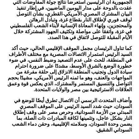
الجمهورية أن الرئيسين استعرضا نتائج جولة المفاوضات التي
عقدت بالدوحة على مدار اليومين الماضيين، في إطار تنفيذ
البيان المشترك المصري-الأمريكي-القطري، بشأن التوصل
لوقف فوري لإطلاق النار بقطاع غزة، وتبادل الرهائن
والمحتجزين، وإنهاء المعاناة الإنسانية لأبناء الشعب الفلسطيني
في غزة، واتفقا على مواصلة وتكثيف الجهود المشتركة خلال
الأيام المقبلة للتوصل لاتفاق في هذا الصدد
.
كما تناول الرئيسان مجمل الموقف الإقليمي الحالي، حيث أكد
السيد الرئيس استمرار الاتصالات المصرية مع مختلف الأطراف
في المنطقة، للحث على عدم التصعيد وضبط النفس، في ضوء
خطورة الوضع بالشرق الأوسط، مشددًا على ضرورة احترام
سيادة الدول وتجنيب المنطقة الانزلاق إلى حلقة مفرغة من
المواجهات والعنف، وهو ما ثمنه الرئيس الأمريكي، مشيدًا بحجم
التواصل والتنسيق المستمر والمشترك، الذي يعكس قوة وعمق
العلاقات الاستراتيجية بين مصر والولايات المتحدة
.
وأضاف المتحدث الرسمي أن الاتصال تطرق أيضًا للوضع في
السودان، حيث شدد السيد الرئيس على الموقف المصري
المبدئي من الأزمة السودانية، وحرص مصر على وقف إطلاق
النار بشكل عاجل، وتثمينها لكافة المبادرات ذات الصلة، بما
يضمن وحدة السودان، وسلامته الإقليمية، وحقن دماء الشعب
السوداني الشقيق
.