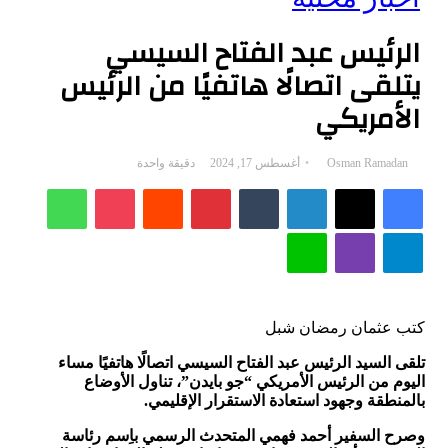
الرئيس عبد الفتاح السيسي
يتلقى اتصالًا هاتفيًا من الرئيس
الأمريكي
أرسل
Osman Ramadan
أغسطس 17, 2024
دقيقة واحدة
فيسبوك
‫X
بريدا
لينكدإن
بينتيريست
‫Pocket
واتساب
إلكترونيا
تيلقرام
ڤايبر
لاين
كتب عثمان رمضان شبل
تلقى السيد الرئيس عبد الفتاح السيسي اتصالًا هاتفيًا مساء
اليوم من الرئيس الأمريكي “جو بايدن”، تناول الأوضاع
بالمنطقة وجهود استعادة الاستقرار الإقليمي
.
وصرح السفير أحمد فهمي المتحدث الرسمي با
سم رئاسة