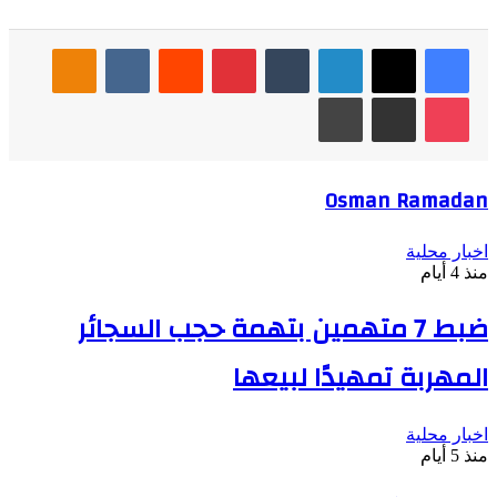
فيسبوك
‫X
لينكدإن
بينتيريست
Odnoklassniki
‫Pocket
مشاركة عبر البريد
طباعة
Osman Ramadan
اخبار محلية
منذ 4 أيام
ضبط 7 متهمين بتهمة حجب السجائر
المهربة تمهيدًا لبيعها
اخبار محلية
منذ 5 أيام