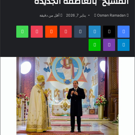
المسيح” بالعاصمة الجديدة
أرسل
Osman Ramadan
يناير 7, 2026
أقل من دقيقة
بريدا
فيسبوك
‫X
لينكدإن
بينتيريست
‫Pocket
واتساب
إلكترونيا
تيلقرام
ڤايبر
لاين