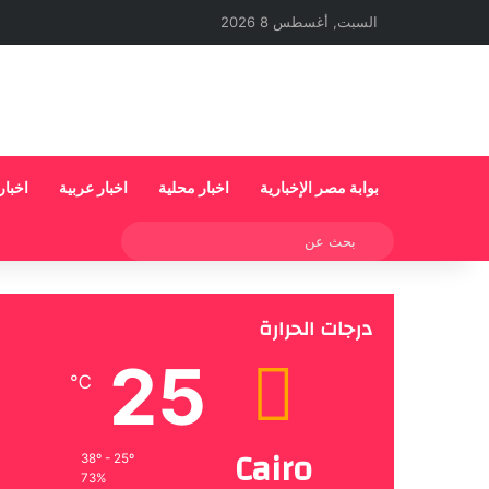
السبت, أغسطس 8 2026
بوابة مصر الإخبارية
اخبار محلية
اخبار عربية
اخبار
بحث
عن
درجات الحرارة
25
℃
Cairo
38º - 25º
73%