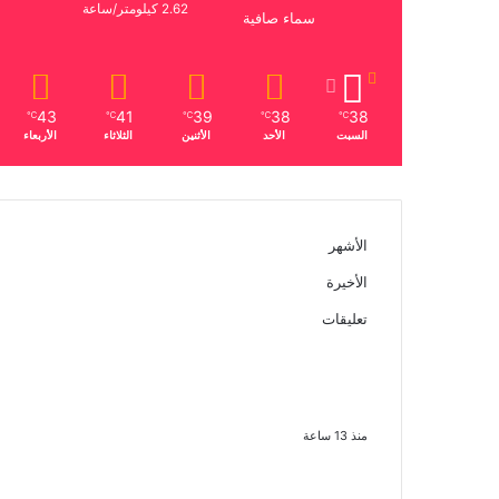
2.62 كيلومتر/ساعة
سماء صافية
43
41
39
38
38
℃
℃
℃
℃
℃
السبت
الأحد
الأثنين
الثلاثاء
الأربعاء
الأشهر
الأخيرة
تعليقات
الذكرى الـ 15 لرحيل المطرب
حسن الأسمر أحد أبرز نجوم
الأغنية الشعبية فى مصر
والوطن العربى
منذ 13 ساعة
الذكرى الخامسة لرحيل دلال عبد
العزيز فنانة جميلة دخلت