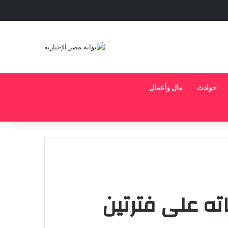
حوادث
مال وأعمال
باته على فترتين