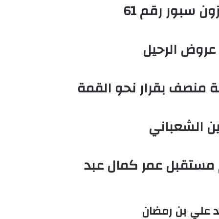
ن سبور رقم 61
عروض الرحيل
ة منصف بقرار نحو القمة
ين الشعباني
م مستقبل عمر كمال عبد
د علي بن رمضان