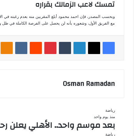
تمسك لاعب الزمالك بقراره
وبحسب المصدر، فإن احمد محمود أبلغ المقربين منه بعدم رغبته في الا
مع الفريق الأول، وشعوره بأنه لن يحصل على الفرصة الكاملة في ظل 
فيسبوك
‫X
لينكدإن
بينتيريست
assniki
Osman Ramadan
رياضة
منذ يوم واحد
بعد موسم واحد.. الأهلي يعلن ر
رياضة