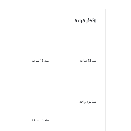
الأكثر قراءة
سقوط 6 عناصر جنائية
الذكرى الخامسة لرحيل
لقيامهم بغسل 250
دلال عبد العزيز فنانة
مليون جنيه من حصيلة
جميلة دخلت القلوب
الإتجار بالمخدرات
بطيبتها وبساطتها
منذ 13 ساعة
منذ 13 ساعة
بعد موسم واحد..
لزيادة المشاهدات
الأهلي يعلن رحيل محمد
وتحقيق أرباح القبض
علي بن رمضان
على صانعة محتوى فى
بتهمة نشر مقاطع
منذ يوم واحد
خادشة للحياء فى
الإسكندرية
منذ 13 ساعة