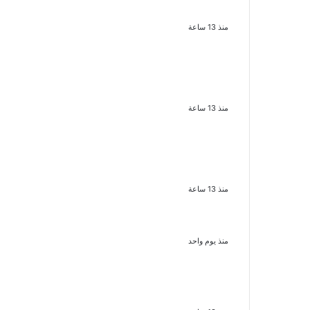
القلوب بطيبتها وبساطتها
منذ 13 ساعة
سقوط 6 عناصر جنائية
لقيامهم بغسل 250 مليون
جنيه من حصيلة الإتجار
بالمخدرات
منذ 13 ساعة
لزيادة المشاهدات وتحقيق أرباح
القبض على صانعة محتوى فى
بتهمة نشر مقاطع خادشة
للحياء فى الإسكندرية
منذ 13 ساعة
بعد موسم واحد.. الأهلي يعلن
رحيل محمد علي بن رمضان
منذ يوم واحد
الذكرى الـ 15 لرحيل المطرب
حسن الأسمر أحد أبرز نجوم
الأغنية الشعبية فى مصر
والوطن العربى