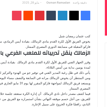
أرسل
دقيقة واحدة
Osman Ramadan
مايو 28, 2025
بريدا
فيسبوك
‫X
لينكدإن
بينتيريست
‫Pocket
إلكترونيا
كتب عثمان رمضان شبل
يخوض الفريق الأول لكرة القدم بنادي الزمالك، بقيادة أيمن الرمادي، مرا
فاركو المقبلة في مسابقة الدوري المصري الممتاز.
الزمالك ينقل تدريباته للملعب الفرعي ب
وقرر الجهاز الفني للفريق الأول لكرة القدم بنادي الزمالك بقيادة أيمن
لمدة يومين بداية من أمس الثلاثاء.
يأتي ذلك في ظل رغبة المدير الفني في توفير جو من الهدوء والتركيز لل
ومن المنتظر أن يخوض الزمالك مرانه في السابعة والنصف مساء اليوم 
ويستعد فريق الزمالك لمواجهة
المصري الممتاز.
فيما كشف مصدر داخل نادي الزمالك أن إدارة الكرة ستعقد جلسة خلال ال
للفريق، من أجل حسم موقفه النهائي بشأن استمراره مع الفريق من 
النادي، رافضًا فكرة الخروج على سبيل الإعارة.