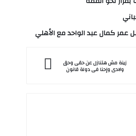
بقرار نحو القمة
باني
ل عمر كمال عبد الواحد مع الأهلي
نة
زينة مش هتنازل عن حقى وحق
ش
ولادى وإحنا فى دولة قانون
نازل
ى
ق
ادى
حنا
لة
اته للموسم
لاعبو الزمالك يطالبون بحسم موعد
نون
يترقب مواجهة
بداية الإعداد والمعسكر قبل انطلاق
الموسم الجديد