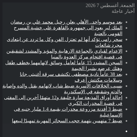
الجمعة, أغسطس 7 2026
أخبار عاجلة
بعد موسم واحد.. الأهلي يعلن رحيل محمد علي بن رمضان
الملك لير يعود إلى جمهوره بالقاهرة على خشبة المسرح
القومى بالعتبة
سحر رامى تؤكد أنها لم تعتزل الفن وكل ما تردد عن ابتعادى
مجرد شائعات
الإعدام لقيادي بالجماعة الإرهابية والمؤبد والمشدد لشقيقين
فى قضية اقتحام مركز العدوة بالمنيا
السجن المشدد 15 عاما لعامل وسائق لاتهامهما بخطف طفل
وهتك عرضه بشبرا الخيمة
بعد 38 عاماً نادية مصطفى تكتشف سرقة أغنيتى جانا
وسلامات مكنتش أعرف
بسبب الخلافات الأسرية ضبط شاب لاتهامه بقتل والده وإصابة
والدته وشقيقه في الإسكندرية
إحالة أوراق المذيعة سارة خليفة و12 متهمًا آخرين إلى المفتى
فى قضية المخدرات الكبرى
ضبط 3 أفدنة مزروعة مخدرات بقيمة 1.4 مليار جنيه فى
الإسماعيلية
ضبط 7 متهمين بتهمة حجب السجائر المهربة تمهيدًا لبيعها
القائمة