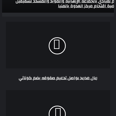
ام لقيادي بالجماعة الإرهابية والمؤبد والمشدد لشقيقين
ية اقتحام مركز العدوة بالمنيا
ريال
مدريد
يواصل
تدعيم
صفوفه
بضم
كوناتي
ريال مدريد يواصل تدعيم صفوفه بضم كوناتي
طالبة
فى
جامعة
الأزهر
تنهى