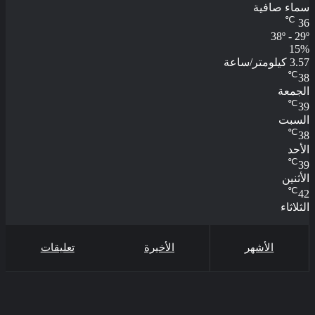
سماء صافية
℃
36
38º - 29º
15%
3.57 كيلومتر/ساعة
℃
38
الجمعة
℃
39
السبت
℃
38
الأحد
℃
39
الأثنين
℃
42
الثلاثاء
الأشهر
الأخيرة
تعليقات