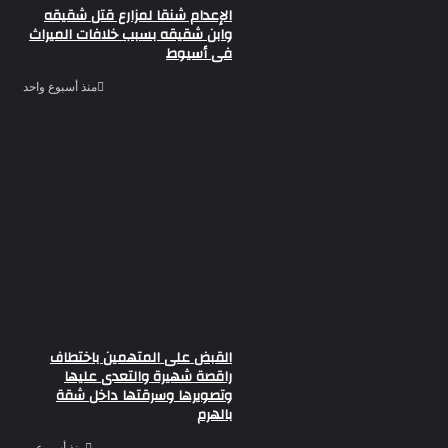
الإعدام شنقا لمزارع قتل شقيقه
وابن شقيقه بسبب خلافات الميراث
فى أسيوط
منذ أسبوع واحد
القبض على المتهمين باختطاف
راقصة شهيرة والتعدى عليها
وتصويرها وسرقتها داخل شقة
بالهرم