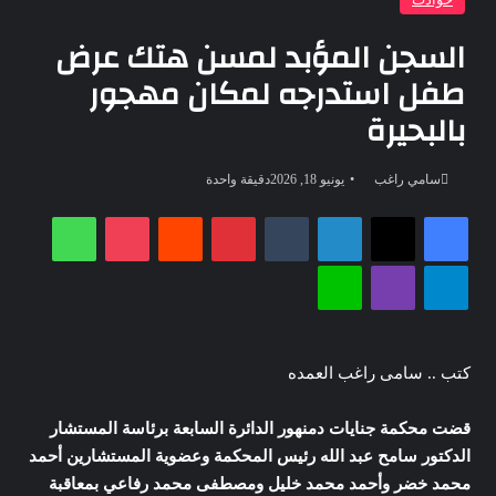
السجن المؤبد لمسن هتك عرض
طفل استدرجه لمكان مهجور
بالبحيرة
أرسل
سامي راغب
يونيو 18, 2026
دقيقة واحدة
بريدا
فيسبوك
‫X
لينكدإن
بينتيريست
‫Pocket
واتساب
إلكترونيا
تيلقرام
ڤايبر
لاين
كتب .. سامى راغب العمده
قضت محكمة جنايات دمنهور الدائرة السابعة برئاسة المستشار
الدكتور سامح عبد الله رئيس المحكمة وعضوية المستشارين أحمد
محمد خضر وأحمد محمد خليل ومصطفى محمد رفاعي بمعاقبة