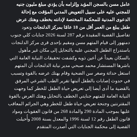
عامل مسن بالسجن المؤبد وإلزامه بأن يؤدي مبلغ مليون جنيه
للمجني عليه على سبيل التعويض المدني المؤقت مع إحالة
الدعوى المدنية للمحكمة المختصة لإدانته بخطف وهتك عرض
طفل يبلغ من العمر أقل من 18 عامًا بمركز الدلنجات
وتعود
تفاصيل القضية المقيدة برقم 287 لسنة 2026 جنايات كلي جنوب
دمنهور إلى قيام المتهم مسن ومقيم بإحدى قرى مركز الدلنجات
باستدراج الطفل المجني عليه بالتحايل إلى مكان غير مأهول
بالسكان بعيداً عن أعين ذويه وكشفت تحقيقات النيابة العامة التي
باشرها المستشار محمد صبحي مدير نيابة الدلنجات أن المتهم
استغل حداثة وصغر سن الضحية وقام بهتك عرضه بالقوة وتسبب
في حدوث إصابات بالطفل أثبتها تقرير الطب الشرعي المرفق
بالقضية ما أدى أيضا إلى تعريض حياة الطفل للخطر كما وجهت
النيابة العامة للمتهم جنايتي الخطف بالتحايل وهتك العرض بالقوة
المقترنتين وجنحة تعريض حياة طفل للخطر وهي الجرائم المعاقب
عليها بموجب المادة 290 والمادة 268 من قانون العقوبات ومواد
قانون الطفل رقم 12 لسنة 1996 والمعدل بسنة 2008 وأُحيلت
القضية إلى محكمة الجنايات التي أصدرت المتقدم