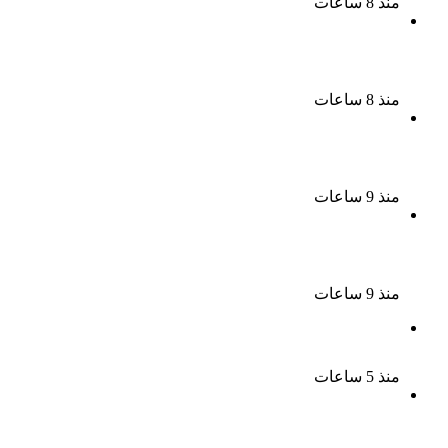
منذ 8 ساعات
سحر رامى تؤكد أنها لم تعتزل الفن وكل ما تردد عن
ابتعادى مجرد شائعات
منذ 8 ساعات
الإعدام لقيادي بالجماعة الإرهابية والمؤبد والمشدد
لشقيقين فى قضية اقتحام مركز العدوة بالمنيا
منذ 9 ساعات
السجن المشدد 15 عاما لعامل وسائق لاتهامهما بخطف
طفل وهتك عرضه بشبرا الخيمة
منذ 9 ساعات
بعد موسم واحد.. الأهلي يعلن رحيل محمد علي بن رمضان
منذ 5 ساعات
الملك لير يعود إلى جمهوره بالقاهرة على خشبة المسرح