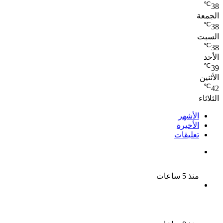
℃
38
الجمعة
℃
38
السبت
℃
38
الأحد
℃
39
الأثنين
℃
42
الثلاثاء
الأشهر
الأخيرة
تعليقات
بعد موسم واحد.. الأهلي يعلن رحيل محمد علي بن رمضان
منذ 5 ساعات
الملك لير يعود إلى جمهوره بالقاهرة على خشبة المسرح
القومى بالعتبة