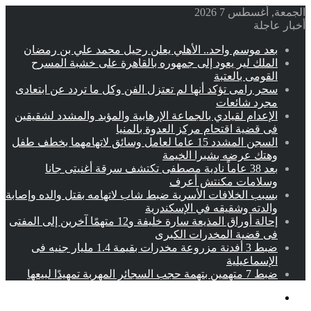
الجمعة, أغسطس 7 2026
أخبار عاجلة
بعد موسم واحد.. الأهلي يعلن رحيل محمد علي بن رمضان
الملك لير يعود إلى جمهوره بالقاهرة على خشبة المسرح
القومى بالعتبة
سحر رامى تؤكد أنها لم تعتزل الفن وكل ما تردد عن ابتعادى
مجرد شائعات
الإعدام لقيادي بالجماعة الإرهابية والمؤبد والمشدد لشقيقين
فى قضية اقتحام مركز العدوة بالمنيا
السجن المشدد 15 عاما لعامل وسائق لاتهامهما بخطف طفل
وهتك عرضه بشبرا الخيمة
بعد 38 عاماً نادية مصطفى تكتشف سرقة أغنيتى جانا
وسلامات مكنتش أعرف
بسبب الخلافات الأسرية ضبط شاب لاتهامه بقتل والده وإصابة
والدته وشقيقه في الإسكندرية
إحالة أوراق المذيعة سارة خليفة و12 متهمًا آخرين إلى المفتى
فى قضية المخدرات الكبرى
ضبط 3 أفدنة مزروعة مخدرات بقيمة 1.4 مليار جنيه فى
الإسماعيلية
ضبط 7 متهمين بتهمة حجب السجائر المهربة تمهيدًا لبيعها
القائمة