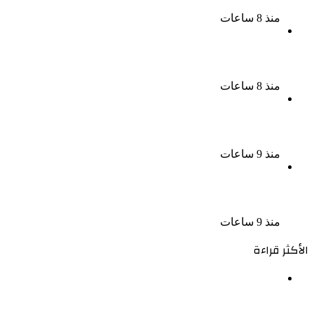
القومى بالعتبة
منذ 8 ساعات
سحر رامى تؤكد أنها لم تعتزل الفن وكل ما تردد عن
ابتعادى مجرد شائعات
منذ 8 ساعات
الإعدام لقيادي بالجماعة الإرهابية والمؤبد والمشدد
لشقيقين فى قضية اقتحام مركز العدوة بالمنيا
منذ 9 ساعات
السجن المشدد 15 عاما لعامل وسائق لاتهامهما بخطف
طفل وهتك عرضه بشبرا الخيمة
منذ 9 ساعات
الأكثر قراءة
الملك لير يعود إلى جمهوره بالقاهرة على خشبة المسرح