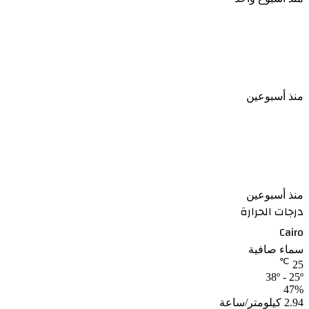
القبض على المتهمين باختطاف راقصة شهيرة
والتعدى عليها وتصويرها وسرقتها داخل شقة بالهرم
منذ أسبوعين
العثور على رضيع متوفى داخل صندوق قمامة بالعاشر
من رمضان
منذ أسبوعين
درجات الحرارة
Cairo
سماء صافية
℃
25
38º - 25º
47%
2.94 كيلومتر/ساعة