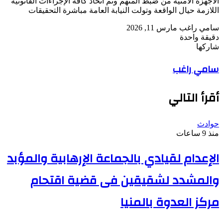
الأجهزة الأمنية من ضبط المتهم وتم اتخاذ كافة الإجراءات القانونية
اللازمة حيال الواقعة وتولت النيابة العامة مباشرة التحقيقات
أرسل
سامي راغب
مارس 11, 2026
بريدا
دقيقة واحدة
‫Pocket
‫X
لاين
ڤايبر
تيلقرام
لينكدإن
واتساب
فيسبوك
بينتيريست
إلكترونيا
شاركها
Odnoklassniki
‫Pocket
‫X
طباعة
لينكدإن
فيسبوك
مشاركة
بينتيريست
سامي راغب
عبر
البريد
أقرأ التالي
حوادث
منذ 9 ساعات
الإعدام لقيادي بالجماعة الإرهابية والمؤبد
والمشدد لشقيقين فى قضية اقتحام
مركز العدوة بالمنيا