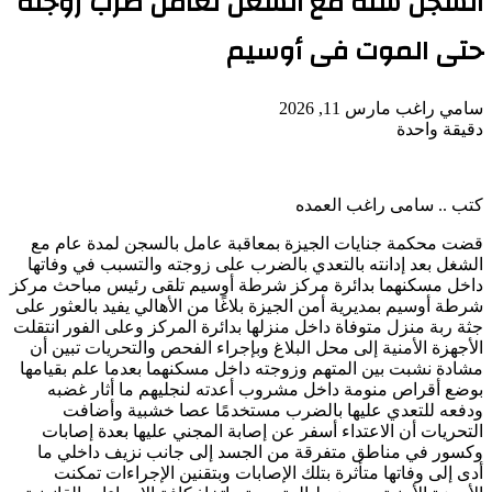
السجن سنة مع الشغل لعامل ضرب زوجته
حتى الموت فى أوسيم
أرسل
سامي راغب
مارس 11, 2026
بريدا
دقيقة واحدة
‫Pocket
‫X
لاين
ڤايبر
تيلقرام
لينكدإن
واتساب
فيسبوك
بينتيريست
إلكترونيا
كتب .. سامى راغب العمده
قضت محكمة جنايات الجيزة بمعاقبة عامل بالسجن لمدة عام مع
الشغل بعد إدانته بالتعدي بالضرب على زوجته والتسبب في وفاتها
داخل مسكنهما بدائرة مركز شرطة أوسيم تلقى رئيس مباحث مركز
شرطة أوسيم بمديرية أمن الجيزة بلاغًا من الأهالي يفيد بالعثور على
جثة ربة منزل متوفاة داخل منزلها بدائرة المركز وعلى الفور انتقلت
الأجهزة الأمنية إلى محل البلاغ وبإجراء الفحص والتحريات تبين أن
مشادة نشبت بين المتهم وزوجته داخل مسكنهما بعدما علم بقيامها
بوضع أقراص منومة داخل مشروب أعدته لنجليهم ما أثار غضبه
ودفعه للتعدي عليها بالضرب مستخدمًا عصا خشبية وأضافت
التحريات أن الاعتداء أسفر عن إصابة المجني عليها بعدة إصابات
وكسور في مناطق متفرقة من الجسد إلى جانب نزيف داخلي ما
أدى إلى وفاتها متأثرة بتلك الإصابات وبتقنين الإجراءات تمكنت