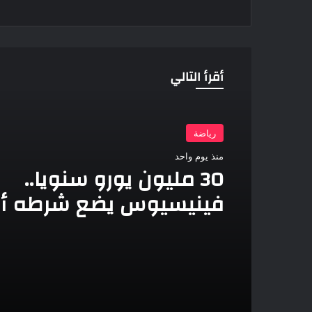
أقرأ التالي
رياضة
منذ يوم واحد
30 مليون يورو سنويا..
فينيسيوس يضع شرطه أم
ريال مدريد