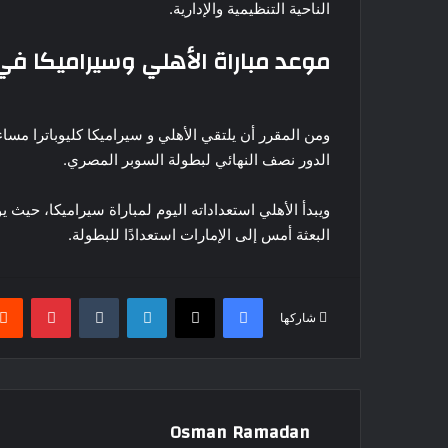
الناحية التنظيمية والإدارية.
موعد مباراة الأهلي وسيراميكا في
ومن المقرر أن يلتقي الأهلي و سيراميكا كليوباترا مسا
الدور نصف النهائي لبطولة السوبر المصري.
ويبدأ الأهلي استعداداته اليوم لمباراة سيراميكا، حي
البعثة أمس إلى الإمارات استعدادًا للبطولة.
فيسبوك
‫X
لينكدإن
بينتير
شاركها
Osman Ramadan