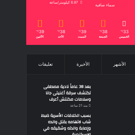
6.97 كيلومتر/ساعة
سماء صافية
39
38
39
38
33
℃
℃
℃
℃
℃
الخميس
الجمعة
السبت
الأحد
الأثنين
الأشهر
الأخيرة
تعليقات
بعد 38 عاماً نادية مصطفى
تكتشف سرقة أغنيتى جانا
وسلامات مكنتش أعرف
منذ 21 ساعة
بسبب الخلافات الأسرية ضبط
شاب لاتهامه بقتل والده
وإصابة والدته وشقيقه في
الإسكندرية