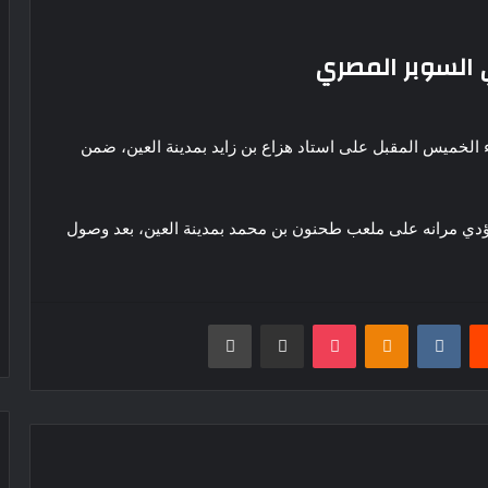
 السوبر المصري
ء الخميس المقبل على استاد هزاع بن زايد بمدينة العين، ضمن
ث يؤدي مرانه على ملعب طحنون بن محمد بمدينة العين، بعد وصول
30 مليون يورو سنويا.. فينيسيوس يضع
يست
Odnoklassniki
‫Pocket
مشاركة عبر البريد
طباعة
شرطه أمام ريال مدريد
استقبال تاريخي لمحمد صلاح في تركيا،
جماهير طرابزون سبور تهتف باسم “الملك
المصري”