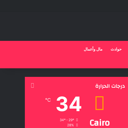
حوادث
مال وأعمال
درجات الحرارة
34
℃
Cairo
34º - 29º
28%