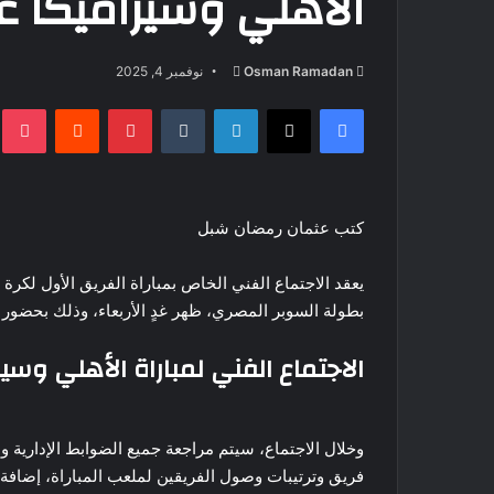
الأهلي وسيراميكا غ
أرسل
Osman Ramadan
نوفمبر 4, 2025
بريدا
فيسبوك
‫X
لينكدإن
بينتيريست
t
إلكترونيا
كتب عثمان رمضان شبل
يعقد الاجتماع الفني الخاص بمباراة الفريق الأول لكرة 
بطولة السوبر المصري، ظهر غدٍ الأربعاء، وذلك بحضور م
الاجتماع الفني لمباراة الأهلي وسير
وخلال الاجتماع، سيتم مراجعة جميع الضوابط الإدارية و
فريق وترتيبات وصول الفريقين لملعب المباراة، إضافة إ