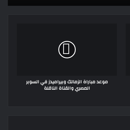
تونس تبدأ عهدًا جديدًا بقيادة معين
الشعباني
موعد
خلال الأيام المقبلة، عموتة يحسم مستقبل
مباراة
عمر كمال عبد الواحد مع الأهلي
الزمالك
وبيراميدز
في
لاعبو الزمالك يطالبون بحسم موعد بداية
السوبر
الإعداد والمعسكر قبل انطلاق الموسم
المصري
الجديد
والقناة
الناقلة
موعد مباراة الزمالك وبيراميدز في السوبر
المصري والقناة الناقلة