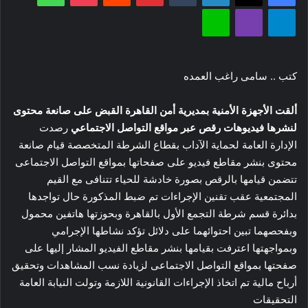
تيلقرام
ڤايبر
لاين
كتب .. سامى راغب العمده
ألقت الأجهزة الأمنية بمديرية أمن القاهرة القبض على صانعة محتوى
لنشرها فيديوهات رقص عبر مواقع التواصل الاجتماعي
رصدت
الإدارة العامة لحماية الآداب بقطاع الشرطة المتخصصة قيام صانعة
محتوى بنشر مقاطع فيديو على صفحاتها بمواقع التواصل الاجتماعى
تتضمن قيامها بالرقص بصورة خادشة للحياء تتنافى مع القيم
المجتمعية عقب تقنين الإجراءات تم ضبط المذكورة حال تواجدها
بدائرة قسم شرطة التجمع الأول بالقاهرة وبحوزتها هاتفين محمول
وبفحصهما تبين احتوائهما على دلائل تؤكد نشاطها الإجرامي
وبمواجهتها اعترفت بقيامها بنشر مقاطع الفيديو المشار إليها على
صفحتها بمواقع التواصل الاجتماعى لزيادة نسب المشاهدات وتحقيق
أرباح مالية تم اتخاذ الإجراءات القانونية اللازمة وتولت النيابة العامة
التحقيقات