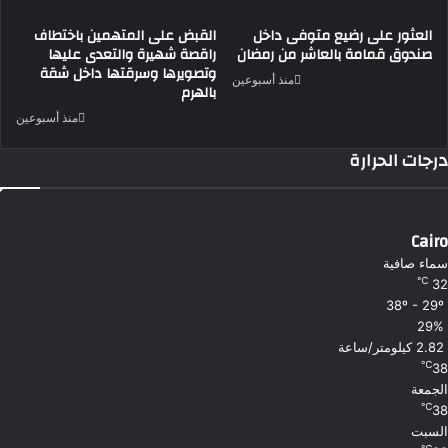
العثور على رضيع متوفى داخل
القبض على المتهمين باختطاف
صندوق قمامة بالعاشر من رمضان
راقصة شهيرة والتعدى عليها
وتصويرها وسرقتها داخل شقة
منذ أسبوعين
بالهرم
منذ أسبوعين
درجات الحرارة
Cairo
سماء صافية
℃
32
38º - 29º
29%
2.82 كيلومتر/ساعة
℃
38
الجمعة
℃
38
السبت