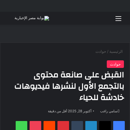
القائمة
بحث 
الرئيسية
/
حوادث
حوادث
القبض على صانعة محتوى
بالتجمع الأول لنشرها فيديوهات
خادشة للحياء
أرسل
سامي راغب
أكتوبر 28, 2025
أقل من دقيقة
بريدا
فيسبوك
‫X
لينكدإن
بينتيريست
‫Pocket
واتساب
إلكترونيا