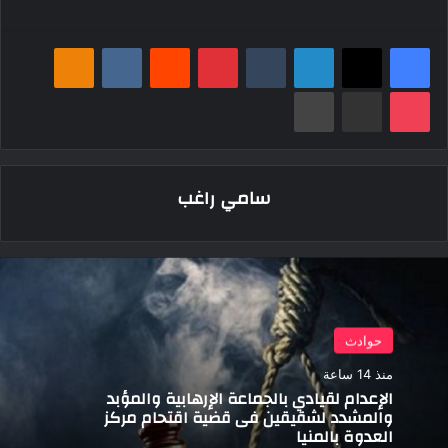
فيسبوك
‫X
لينكدإن
بينتيريست
Odnoklassniki
‫Pocket
مشاركة عبر البريد
طباعة
سامي راغب
حوادث
منذ 14 ساعة
الإعدام لقيادي بالجماعة الإرهابية والمؤبد
والمشدد لشقيقين فى قضية اقتحام مركز
العدوة بالمنيا