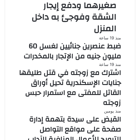
صغيرهما ودفع إيجار
الشقة وفوجئ به داخل
المنزل
منذ 19 ساعة
ضبط عنصرين جنائيين لغسل 60
مليون جنيه من الإتجار بالمخدرات
منذ 19 ساعة
اشترك مع زوجته في قتل طليقها
جنايات الإسكندرية تحيل أوراق
القاتل للمفتى مع استمرار حبس
زوجته
منذ يومين
القبض على سيدة بتهمة إدارة
صفحة على مواقع التواصل
للترويج للأعمال المنافية للآداب