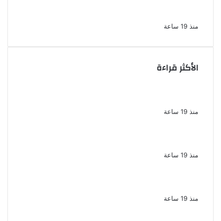
الإسكندرية تحيل أوراق القاتل للمفتى مع
استمرار حبس زوجته
منذ 19 ساعة
الأكثر قراءة
تكريم حمادة هلال فى حفل افتتاح مهرجان
الغردقة لسينما الشباب
منذ 19 ساعة
نقل الفنانة منة شلبى إلى المستشفى بسبب
وعكة صحية مفاجئة
منذ 19 ساعة
ضبط عنصرين جنائيين لغسل 60 مليون جنيه من
الإتجار بالمخدرات
منذ 19 ساعة
اشترك مع زوجته في قتل طليقها جنايات