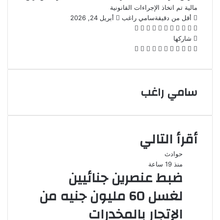
مالية تم اتخاذ الإجراءات القانونية
أرسل
أقل من دقيقة
سامي راغب
أبريل 24, 2026
‫X
فيسبوك
لينكدإن
بينتيريست
‫Pocket
واتساب
ڤايبر
تيلقرام
لاين
بريدا
إلكترونيا
شاركها
‫X
فيسبوك
لينكدإن
بينتيريست
‫Pocket
طباعة
مشاركة
Odnoklassniki
عبر
البريد
سامي راغب
أقرأ التالي
حوادث
منذ 19 ساعة
ضبط عنصرين جنائيين
لغسل 60 مليون جنيه من
الإتجار بالمخدرات