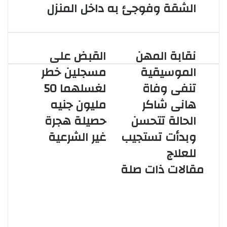
الشقة وفوجئ به داخل المنزل
نقابة المهن
القبض على
نقابة
القبض
المهن
على
الموسيقية
مسجلين خطر
الموسيقية
مسجلين
تنفى وفاة
لغسلهما 50
تنفى
خطر
وفاة
لغسلهما
هانى شاكر
مليون جنيه
هانى
50
الحالة تتحسن
حصيلة هجرة
شاكر
مليون
الحالة
جنيه
وبدأت تستجيب
غير الشرعية
تتحسن
حصيلة
للعلاج
وبدأت
هجرة
تستجيب
غير
مقالات ذات صلة
للعلاج
الشرعية
ادعى أنه قاضى وصور نفسه داخل
المحكمة بعد دفع رشاوى لموظفين