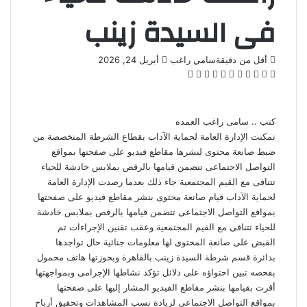
فى السيدة زينب
أرسل
أقل من دقيقة
سامي راغب
أبريل 24, 2026
‫X
فيسبوك
لينكدإن
بينتيريست
‫Pocket
واتساب
ڤايبر
تيلقرام
لاين
بريدا
إلكترونيا
كتب .. سامى راغب العمده
تمكنت الإدارة العامة لحماية الآداب بقطاع الشرطة المتخصصة من
ضبط صانعة محتوى لنشرها مقاطع فيديو على صفحتها بمواقع
التواصل الاجتماعى تتضمن قيامها بالرقص بملابس خادشة للحياء
تتنافى مع القيم المجتمعية جاء ذلك بعدما رصدت الإدارة العامة
لحماية الآداب قيام صانعة محتوى بنشر مقاطع فيديو على صفحتها
بمواقع التواصل الاجتماعى تتضمن قيامها بالرقص بملابس خادشة
للحياء تتنافى مع القيم المجتمعية وعقب تقنين الإجراءات تم
القبض على صانعة المحتوى لها معلومات جنائية حال تواجدها
بدائرة قسم شرطة السيدة زينب بالقاهرة وبحوزتها هاتف محمول
بفحصه تبين احتواؤه على دلائل تؤكد نشاطها الإجرامى وبمواجهتها
أقرت بقيامها بنشر مقاطع الفيديو المشار إليها على صفحتها
بمواقع التواصل الاجتماعى لزيادة نسب المشاهدات وتحقيق أرباح