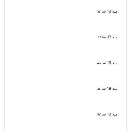
استمرار حبس زوجته
منذ 19 ساعة
يوسف معاطي يكتب قصة حياة محمود الخطيب
في عمل درامي جديد
منذ 17 ساعة
تكريم حمادة هلال فى حفل افتتاح مهرجان
الغردقة لسينما الشباب
منذ 19 ساعة
نقل الفنانة منة شلبى إلى المستشفى بسبب
وعكة صحية مفاجئة
منذ 19 ساعة
ضبط عنصرين جنائيين لغسل 60 مليون جنيه من
الإتجار بالمخدرات
منذ 19 ساعة
اشترك مع زوجته في قتل طليقها جنايات