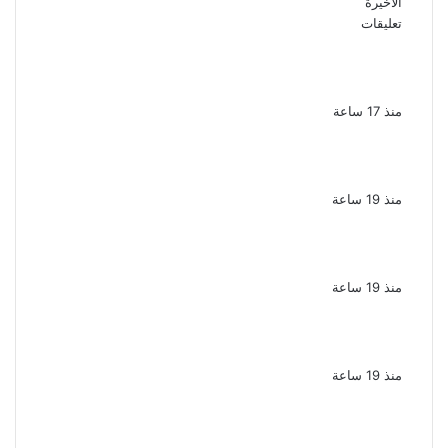
الأخيرة
تعليقات
يوسف معاطي يكتب قصة حياة محمود الخطيب
في عمل درامي جديد
منذ 17 ساعة
تكريم حمادة هلال فى حفل افتتاح مهرجان
الغردقة لسينما الشباب
منذ 19 ساعة
نقل الفنانة منة شلبى إلى المستشفى بسبب
وعكة صحية مفاجئة
منذ 19 ساعة
ضبط عنصرين جنائيين لغسل 60 مليون جنيه من
الإتجار بالمخدرات
منذ 19 ساعة
اشترك مع زوجته في قتل طليقها جنايات
الإسكندرية تحيل أوراق القاتل للمفتى مع