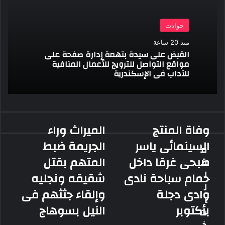
حوادث
منذ 20 ساعة
القبض على سيدة بتهمة إدارة صفحة على
مواقع التواصل للترويج للأعمال المنافية
للآداب فى الإسكندرية
وفاة المنتج
الميراث وراء
وفاة
الميراث
المنتج
وراء
السينمائى ياسر
الجريمة ضبط
م
السينمائى
الجريمة
صبحى غرقا داخل
المتهم بقتل
ق
ياسر
ضبط
صبحى
المتهم
ا
حمام سباحة نادى
شقيقه ونجليه
غرقا
بقتل
ل
وادى دجلة
وإلقاء جثثهم فى
داخل
شقيقه
ا
حمام
ونجليه
بأكتوبر
النيل بسوهاج
ت
سباحة
وإلقاء
نادى
جثثهم