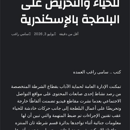
للحياء والتحريض على
البلطجة بالإسكندرية
أرسل
أقل من دقيقة
يوليو 3, 2026
سامي راغب
بريدا
‫X
فيسبوك
لينكدإن
لاين
ڤايبر
‫Pocket
واتساب
تيلقرام
بينتيريست
إلكتروني
كتب .. سامى راغب العمده
تمكنت الإدارة العامة لحماية الآداب بقطاع الشرطة المتخصصة
من رصد نشاط إحدى صانعات المحتوى على مواقع التواصل
الاجتماعي بعدما نشرت مقاطع فيديو تضمنت ألفاظًا خارجة
وتحريضًا على أعمال البلطجة إلى جانب حركات خادشة للحياء
عقب تقنين الإجراءات تم ضبط المتهمة والتي تبين أن لها
معلومات جنائية أثناء تواجدها بدائرة قسم شرطة ثان المنتزه
بمحافظة الإسكندرية وبحوزتها هاتف محمول وبفحصه عُثر على