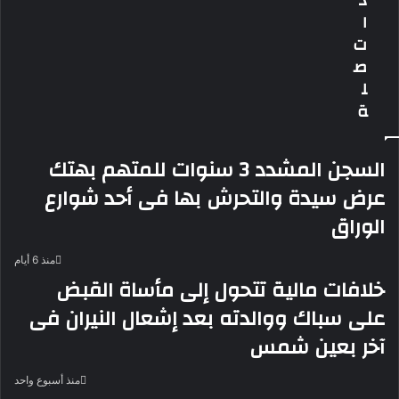
ذ
وادى
فى
ا
دجلة
النيل
ت
بأكتوبر
بسوهاج
ص
ل
ة
السجن المشدد 3 سنوات للمتهم بهتك
عرض سيدة والتحرش بها فى أحد شوارع
الوراق
منذ 6 أيام
خلافات مالية تتحول إلى مأساة القبض
على سباك ووالدته بعد إشعال النيران فى
آخر بعين شمس
منذ أسبوع واحد