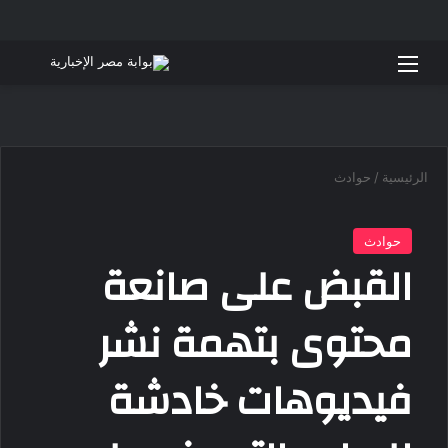
القائمة
بحث 
الرئيسية
/
حوادث
حوادث
القبض على صانعة
محتوى بتهمة نشر
فيديوهات خادشة