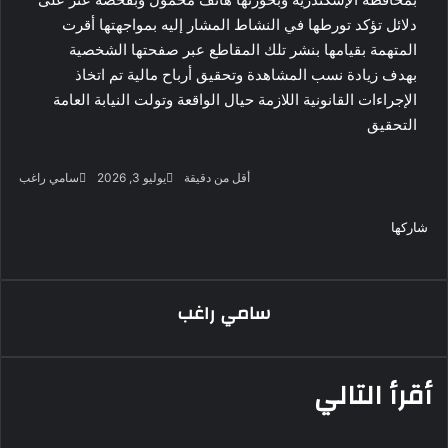
دلائل تؤكد تورطها في النشاط المشار إليه بمواجهتها أقرت
المتهمة بقيامها بنشر تلك المقاطع عبر صفحتها الشخصية
بهدف زيادة نسب المشاهدة وتحقيق أرباح مالية تم اتخاذ
الإجراءات القانونية اللازمة حيال الواقعة وتولت النيابة العامة
التحقيق
أرس
أقل من دقيقة
يوليو 3, 2026
سامي راغب
بريد
‫X
فيسبوك
لينكدإن
لاين
ڤايبر
‫Pocket
واتساب
تيلقرام
بينتيريست
إلكت
شاركها
‫X
فيسبوك
لينكدإن
طباعة
بينتيريست
‫Pocket
مشاركة
Odnoklassniki
عبر
البريد
سامي راغب
أقرأ التالي