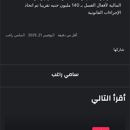
المالية لأفعال الغسل بـ 140 مليون جنيه تقريبا تم اتخاذ
الإجراءات القانونية
أرس
أقل من دقيقة
نوفمبر 21, 2025
سامي راغب
بريد
‫X
فيسبوك
لينكدإن
لاين
ڤايبر
‫Pocket
واتساب
تيلقرام
بينتيريست
إلكت
شاركها
‫X
فيسبوك
لينكدإن
طباعة
بينتيريست
‫Pocket
مشاركة
Odnoklassniki
عبر
البريد
سامي راغب
أقرأ التالي