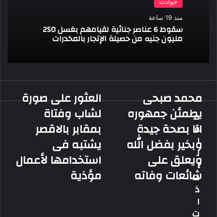
حوادث
منذ 19 ساعة
سقوط 6 عناصر جنائية لقيامهم بغسل 250
مليون جنيه من حصيلة الإتجار بالمخدرات
محمد صبحى
العثور على صورة
محمد
العثور
صبحى
على
يطمئن جمهوره
لشاب وفتاة
م
يطمئن
صورة
انا بصحة جيدة
بمقابر بالاقصر
ق
جمهوره
لشاب
انا
وفتاة
ا
وبخير بفضل الله
يشتبه فى
بصحة
بمقابر
ل
ويعلق على
استخدامها لأعمال
جيدة
بالاقصر
ا
وبخير
يشتبه
شائعات وفاته
مؤذية
ت
بفضل
فى
ذ
الله
استخدامها
ويعلق
لأعمال
ا
على
مؤذية
ت