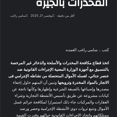
المخدرات بالجيزة
أرسل
أقل من دقيقة
نوفمبر 21, 2025
سامي راغب
بريدا
‫X
فيسبوك
لينكدإن
لاين
ڤايبر
‫Pocket
واتساب
تيلقرام
بينتيريست
إلكتروني
كتب .. سامى راغب العمده
اتخذ قطاع مكافحة المخدرات والأسلحة والذخائر غير المرخصة
بالتنسيق مع أجهزة الوزارة المعنية الإجراءات القانونية ضد
عنصر جنائي، لغسله الأموال المتحصلة من نشاطه الإجرامي فى
الاتجار بالمواد المخدرة وترويجها
وتبين أن المتهم حاول إخفاء
مصدرها وإصباغها بالصبغة الشرعية وإظهارها وكأنها ناتجة عن
كيانات مشروعة عن طريق تأسيس الأنشطة التجارية وشراء
العقارات والمركبات جاء ذلك استمرارا لمكافحة جرائم غسل
الأموال وتتبع ثروات ذوي الأنشطة الإجرامية وحصر ورصد
ممتلكاتهم واتخاذ الإجراءات القانونية حيالهم وقدرت القيمة