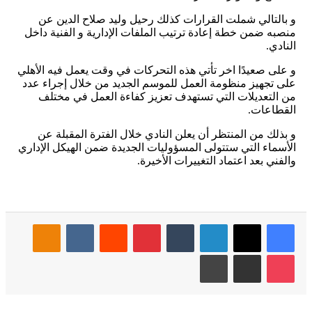
و بالتالي شملت القرارات كذلك رحيل وليد صلاح الدين عن
منصبه ضمن خطة إعادة ترتيب الملفات الإدارية و الفنية داخل
النادي.
و على صعيدًا اخر تأتي هذه التحركات في وقت يعمل فيه الأهلي
على تجهيز منظومة العمل للموسم الجديد من خلال إجراء عدد
من التعديلات التي تستهدف تعزيز كفاءة العمل في مختلف
القطاعات.
و بذلك من المنتظر أن يعلن النادي خلال الفترة المقبلة عن
الأسماء التي ستتولى المسؤوليات الجديدة ضمن الهيكل الإداري
والفني بعد اعتماد التغييرات الأخيرة.
فيسبوك
‫X
لينكدإن
بينتيريست
Odnoklassniki
‫Pocket
مشاركة عبر البريد
طباعة