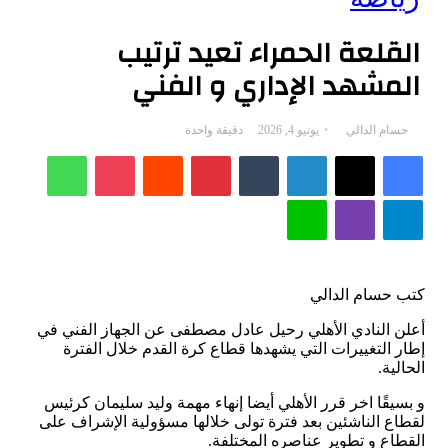
القلعة الحمراء تعيد ترتيب
المشهد الإداري و الفني
أرسل
حسام الدالي
يونيو 4, 2026
دقيقة واحدة
فيسبوك
‫X
بريدا
لينكدإن
بينتيريست
‫Pocket
واتساب
إلكترونيا
تيلقرام
ڤايبر
لاين
كتب حسام الدالي
أعلن النادي الأهلي رحيل عادل مصطفى عن الجهاز الفني في
إطار التغييرات التي يشهدها قطاع كرة القدم خلال الفترة
الحالية.
و بسيقًا اخر قرر الأهلي أيضا إنهاء مهمة وليد سليمان كرئيس
لقطاع الناشئين بعد فترة تولى خلالها مسؤولية الإشراف على
القطاع و تطوير عناصره المختلفة.