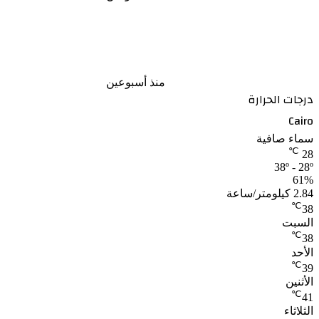
نجوم الأهلي يحضرون حفل الإعلان عن
الراعي الجديد واسم الاستاد
منذ أسبوعين
درجات الحرارة
Cairo
سماء صافية
℃
28
38º - 28º
61%
2.84 كيلومتر/ساعة
℃
38
السبت
℃
38
الأحد
℃
39
الأثنين
℃
41
الثلاثاء