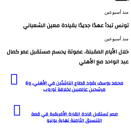
منذ أسبوعين
تونس تبدأ عهدًا جديدًا بقيادة معين الشعباني
منذ أسبوعين
خلال الأيام المقبلة، عموتة يحسم مستقبل عمر كمال
عبد الواحد مع الأهلي
محمد
يوسف
محمد يوسف يقود قطاع الناشئين في الأهلي، و6
يقود
مرشحين عالميين لخلافة توروب
قطاع
الناشئين
في
مصر
الأهلي،
تستقبل
مصر تستقبل قادة القارة الأفريقية في قمة
و6
قادة
التنسيق الثامنة نهاية يونيو
مرشحين
القارة
عالميين
الأفريقية
لخلافة