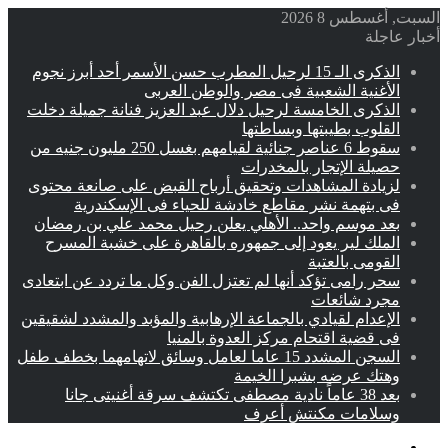
السبت, أغسطس 8 2026
أخبار عاجلة
الذكرى الـ 15 لرحيل المطرب حسن الأسمر أحد أبرز نجوم
الأغنية الشعبية فى مصر والوطن العربى
الذكرى الخامسة لرحيل دلال عبد العزيز فنانة جميلة دخلت
القلوب بطيبتها وبساطتها
سقوط 6 عناصر جنائية لقيامهم بغسل 250 مليون جنيه من
حصيلة الإتجار بالمخدرات
لزيادة المشاهدات وتحقيق أرباح القبض على صانعة محتوى
فى بتهمة نشر مقاطع خادشة للحياء فى الإسكندرية
بعد موسم واحد.. الأهلي يعلن رحيل محمد علي بن رمضان
الملك لير يعود إلى جمهوره بالقاهرة على خشبة المسرح
القومى بالعتبة
سحر رامى تؤكد أنها لم تعتزل الفن وكل ما تردد عن ابتعادى
مجرد شائعات
الإعدام لقيادي بالجماعة الإرهابية والمؤبد والمشدد لشقيقين
فى قضية اقتحام مركز العدوة بالمنيا
السجن المشدد 15 عاما لعامل وسائق لاتهامهما بخطف طفل
وهتك عرضه بشبرا الخيمة
بعد 38 عاماً نادية مصطفى تكتشف سرقة أغنيتى جانا
وسلامات مكنتش أعرف
القائمة