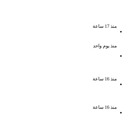
لزيادة المشاهدات وتحقيق أرباح القبض على صانعة
محتوى فى بتهمة نشر مقاطع خادشة للحياء فى
الإسكندرية
منذ 17 ساعة
بعد موسم واحد.. الأهلي يعلن رحيل محمد علي بن رمضان
منذ يوم واحد
الذكرى الـ 15 لرحيل المطرب حسن الأسمر أحد أبرز نجوم
الأغنية الشعبية فى مصر والوطن العربى
منذ 16 ساعة
الذكرى الخامسة لرحيل دلال عبد العزيز فنانة جميلة دخلت
القلوب بطيبتها وبساطتها
منذ 16 ساعة
سقوط 6 عناصر جنائية لقيامهم بغسل 250 مليون جنيه
من حصيلة الإتجار بالمخدرات