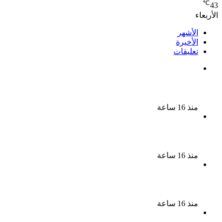
℃
43
الأربعاء
الأشهر
الأخيرة
تعليقات
الذكرى الـ 15 لرحيل المطرب حسن الأسمر أحد أبرز نجوم
الأغنية الشعبية فى مصر والوطن العربى
منذ 16 ساعة
الذكرى الخامسة لرحيل دلال عبد العزيز فنانة جميلة دخلت
القلوب بطيبتها وبساطتها
منذ 16 ساعة
سقوط 6 عناصر جنائية لقيامهم بغسل 250 مليون جنيه
من حصيلة الإتجار بالمخدرات
منذ 16 ساعة