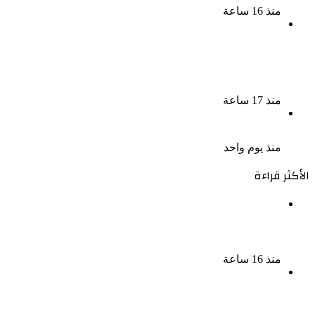
منذ 16 ساعة
لزيادة المشاهدات وتحقيق أرباح القبض على صانعة
محتوى فى بتهمة نشر مقاطع خادشة للحياء فى
الإسكندرية
منذ 17 ساعة
بعد موسم واحد.. الأهلي يعلن رحيل محمد علي بن رمضان
منذ يوم واحد
الأكثر قراءة
الذكرى الخامسة لرحيل دلال عبد العزيز فنانة جميلة دخلت
القلوب بطيبتها وبساطتها
منذ 16 ساعة
سقوط 6 عناصر جنائية لقيامهم بغسل 250 مليون جنيه
من حصيلة الإتجار بالمخدرات