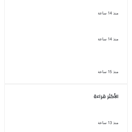
صيف 2026 ينبض بالحياة
منذ 14 ساعة
بعد سداده 486 ألف جنيه إخلاء سبيل إبراهيم
سعيد فى قضية متجمد نفقة طليقته
منذ 14 ساعة
القبض على سيدة بتهمة إدارة صفحة على
مواقع التواصل للترويج للأعمال المنافية للآداب
فى الإسكندرية
منذ 15 ساعة
الأكثر قراءة
ناقد موسيقي: شيرين عبد الوهاب لا تزال تمتلك
مقومات النجاح
منذ 13 ساعة