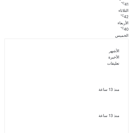
℃
41
الثلاثاء
℃
42
الأربعاء
℃
40
الخميس
الأشهر
الأخيرة
تعليقات
ملك قورة تحتفل بخطوبتها فى الساحل
الشمالى على رجل الأعمال يوسف عثمان
منذ 13 ساعة
ناقد موسيقي: شيرين عبد الوهاب لا تزال تمتلك
مقومات النجاح
منذ 13 ساعة
نجوم الطرب يشعلون ليالى الساحل الشمالى