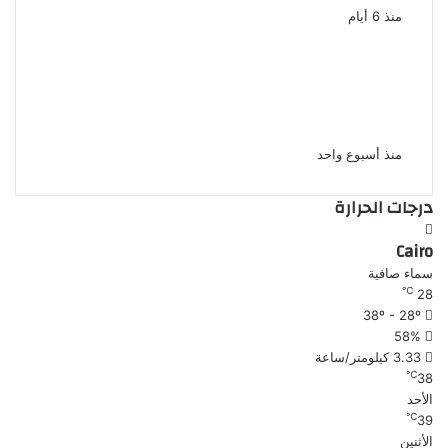
منذ 6 أيام
محمد إمام يستأنف تصوير شمس
الزناتى 3 أغسطس وانضمام نجوم
جدد
منذ أسبوع واحد
درجات الحرارة
Cairo
سماء صافية
℃
28
38º - 28º
58%
3.33 كيلومتر/ساعة
℃
38
الأحد
℃
39
الأثنين