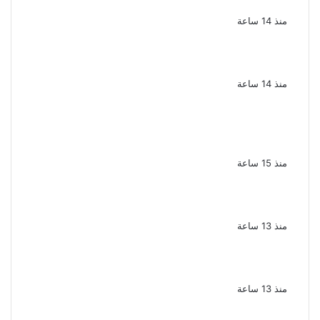
صيف 2026 ينبض بالحياة
منذ 14 ساعة
بعد سداده 486 ألف جنيه إخلاء سبيل إبراهيم
سعيد فى قضية متجمد نفقة طليقته
منذ 14 ساعة
القبض على سيدة بتهمة إدارة صفحة على
مواقع التواصل للترويج للأعمال المنافية للآداب
فى الإسكندرية
منذ 15 ساعة
ملك قورة تحتفل بخطوبتها فى الساحل
الشمالى على رجل الأعمال يوسف عثمان
منذ 13 ساعة
ناقد موسيقي: شيرين عبد الوهاب لا تزال تمتلك
مقومات النجاح
منذ 13 ساعة
نجوم الطرب يشعلون ليالى الساحل الشمالى