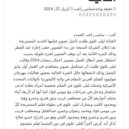
أرسل
دقيقة واحدة
سامي راغب
أبريل 22, 2024
‫X
فيسبوك
لينكدإن
بينتيريست
‫Pocket
واتساب
ڤايبر
تيلقرام
لاين
بريدا
إلكترونيا
كتب .. سامى راغب العمده
الفنانة ليلى علوي طلبت تأجيل تصوير فيلمها الجديد المستريحة
بعد إعلان الشركة المنتجة عن بدء التصوير عقب إجازة عيد الفطر
وذلك للمرة الثانية بعد أن توقف التصوير لفترة طويلة بسبب
انشغال بعض أبطال العمل بتصوير أعمال رمضان 2024 وقالت
ليلى علوي طلبت أن تستكمل تصوير مشاهدى في العمل أول مايو
المقبل وذلك لانشغالها خلال الفترة الحالية بحضور فعاليات مهرجان
هوليوود للفيلم العربي المقام في ولاية كاليفورنيا بالولايات المتحدة
الأميركية وتجسّد ليلى علوي في الفيلم شخصية امرأة نصّابة تُدعى
شاهيناز وتدخل في صراعات مع بيومي فؤاد كما أنها أم لأربعة أبناء
يجسّد أدوارهم كلٌ من مصطفى غريب ونور قدري وعمرو وهبة
ومحمود الليثى ويشارك ليلى علوي في بطولة فيلم المستريحة كلٌ
من بيومي فؤاد ومحمد رضوان وعمرو عبدالجليل ومصطفى غريب
ونور قدري وعمرو وهبة ومحمود الليثي وهو من إخراج عمرو صلاح
يُذكر أنه عُرض أخيراً لليلى علوي في دور السينما فيلم مقسوم