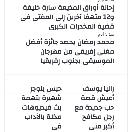
إحالة أوراق المذيعة سارة خليفة
و12 متهمًا آخرين إلى المفتى فى
قضية المخدرات الكبرى
منذ 5 أيام
محمد رمضان يحصد جائزة أفضل
مغنى إفريقى من مهرجان
الموسيقى بجنوب إفريقيا
رانيا يوسف
حبس بلوجر
رانيا
حبس
يوسف
بلوجر
أعيش قصة
شهيرة بتهمة
أعيش
شهيرة
حب جديدة مع
بث فيديوهات
قصة
بتهمة
حب
بث
رجل مكافح
مخلة بالآداب
جديدة
فيديوهات
أكبر منى
فى
مع
مخلة
رجل
بالآداب