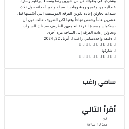
وشاركها في بطولته كل من شيرين رضا وسماء إبراهيم وسارة
عبدالرحمن وعمرو وهبة وهاجر السراج وتدور أحداثه حول ثلاث
سيدات يحاولن إعادة تكوين الفرقة الموسيقية التي أسّسنها قبل
عشرين عاماً وحققن نجاحاً وقتها لكن الظروف حالت دون أن
يستكملن مسيرة الفرقة لتجمعهن الظروف بعد تلك السنوات
ويحاولن إعادة الفرقة إلى الساحة مرة أخرى
أرسل
دقيقة واحدة
سامي راغب
أبريل 22, 2024
‫X
فيسبوك
لينكدإن
بينتيريست
‫Pocket
واتساب
ڤايبر
تيلقرام
لاين
بريدا
إلكترونيا
شاركها
‫X
فيسبوك
لينكدإن
بينتيريست
‫Pocket
طباعة
مشاركة
Odnoklassniki
عبر
البريد
سامي راغب
أقرأ التالي
فن
منذ 13 ساعة