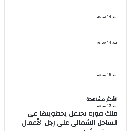
نجوم الطرب يشعلون ليالى الساحل الشمالى
صيف 2026 ينبض بالحياة
منذ 14 ساعة
بعد سداده 486 ألف جنيه إخلاء سبيل إبراهيم
سعيد فى قضية متجمد نفقة طليقته
منذ 14 ساعة
القبض على سيدة بتهمة إدارة صفحة على
مواقع التواصل للترويج للأعمال المنافية للآداب
فى الإسكندرية
منذ 15 ساعة
الأكثر مشاهدة
منذ 13 ساعة
ملك قورة تحتفل بخطوبتها فى
الساحل الشمالى على رجل الأعمال