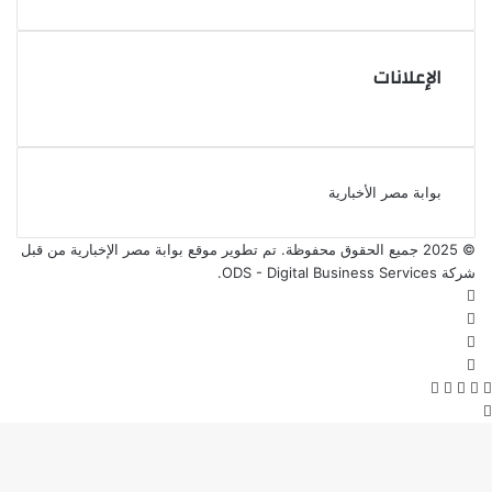
الإعلانات
بوابة مصر الأخبارية
© 2025 جميع الحقوق محفوظة. تم تطوير موقع بوابة مصر الإخبارية من قبل
شركة ODS - Digital Business Services
.
فيسبوك
‫X
‫YouTube
انستقرام
‫X
فيسبوك
واتساب
ڤايبر
تيلقرام
زر
الذهاب
إلى
الأعلى