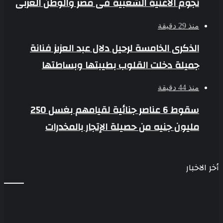
نجوم الأغنية الشعبية فى مصر والوطن العربى
منذ 29 دقيقة
الذكرى الخامسة لرحيل دلال عبد العزيز فنانة
جميلة دخلت القلوب بطيبتها وبساطتها
منذ 44 دقيقة
سقوط 6 عناصر جنائية لقيامهم بغسل 250
مليون جنيه من حصيلة الإتجار بالمخدرات
أخر الاخبار