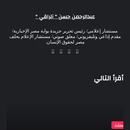
البريد
عبدالرحمن حسن " آلراقي "
مستشار إعلامي/ رئيس تحرير جريدة بوابة مصر الإخبارية/
مقدم إذاعي وتليفزيوني/ معلق صوتي/ مستشار الإعلام بحلف
مصر لحقوق الإنسان.
موقع
‫X
فيسبوك
انستقرام
الويب
أقرأ التالي
بار محلية