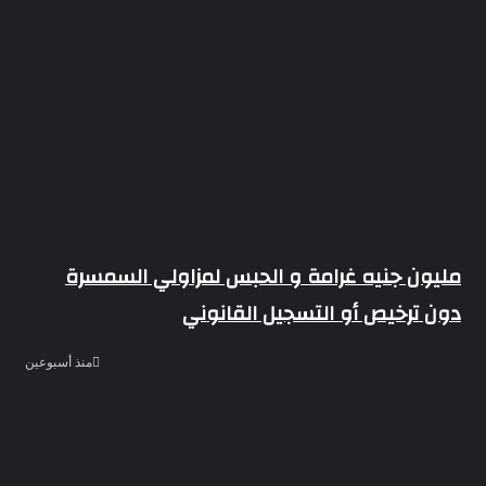
مليون جنيه غرامة و الحبس لمزاولي السمسرة
دون ترخيص أو التسجيل القانوني
منذ أسبوعين