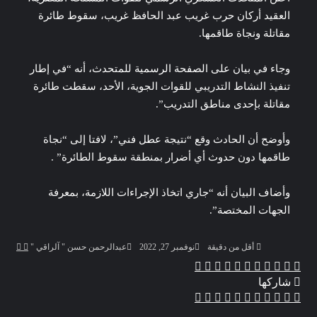
العقيد أركان حرب غريب عبد الحافظ غريب، سقوط طائرة
مقاتلة ونجاة طاقمها.
وجاء في بيان على الصفحة الرسمية للمتحدث، أنه “في إطار
تنفيذ النشاط التدريبي للقوات الجوية، الأحد، سقطت طائرة
مقاتلة بإحدى مناطق التدريب”.
وأوضح أن الحادث وقع “نتيجة عطل فني”، لافتا إلى “نجاة
طاقمها دون حدوث أي أضرار بمنطقة سقوط الطائرة” .
وأضاف البيان أنه “جاري اتخاذ الإجراءات اللازمة، بمعرفة
الجهات المختصة”.
تابع
أرسل
أقل من دقيقة
نوفمبر 27, 2022
عبدالرحمن حسن " آلراقي "
على
بريدا
‫X
‫Pocket
ڤايبر
تيلقرام
واتساب
بينتيريست
لينكدإن
لاين
فيسبوك
X
إلكترو
شاركها
‫X
Odnoklassniki
‫Pocket
مشاركة
بينتيريست
لينكدإن
فيسبوك
طباعة
عبر