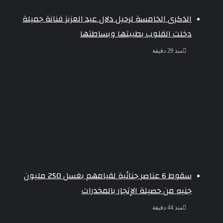
الذكرى الخامسة لرحيل دلال عبد العزيز فنانة جميلة
دخلت القلوب بطيبتها وبساطتها
منذ 29 دقيقة
سقوط 6 عناصر جنائية لقيامهم بغسل 250 مليون
جنيه من حصيلة الإتجار بالمخدرات
منذ 44 دقيقة