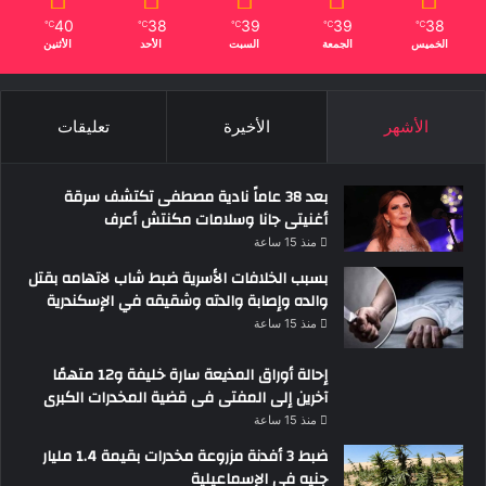
40
38
39
39
38
℃
℃
℃
℃
℃
الخميس
الجمعة
السبت
الأحد
الأثنين
الأشهر
الأخيرة
تعليقات
بعد 38 عاماً نادية مصطفى تكتشف سرقة
أغنيتى جانا وسلامات مكنتش أعرف
منذ 15 ساعة
بسبب الخلافات الأسرية ضبط شاب لاتهامه بقتل
والده وإصابة والدته وشقيقه في الإسكندرية
منذ 15 ساعة
إحالة أوراق المذيعة سارة خليفة و12 متهمًا
آخرين إلى المفتى فى قضية المخدرات الكبرى
منذ 15 ساعة
ضبط 3 أفدنة مزروعة مخدرات بقيمة 1.4 مليار
جنيه فى الإسماعيلية