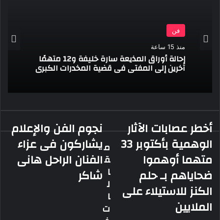
فن
منذ 15 ساعة
إحالة أوراق المذيعة سارة خليفة و12 متهمًا
آخرين إلى المفتى فى قضية المخدرات الكبرى
أخطر عصابات الآثار
نجوم الفن والإعلام
أخطر
نجوم
عصابات
الفن
الوهمية بأكتوبر 33
يشاركون فى عزاء
م
الآثار
والإعلام
متهما أوهموا
الفنان الراحل هانى
ق
الوهمية
يشاركون
بأكتوبر
فى
ا
ضحاياهم بـ حلم
شاكر
33
عزاء
ل
الكنز للاستيلاء على
متهما
الفنان
ا
أوهموا
الراحل
الملايين
ت
ضحاياهم
هانى
بـ
شاكر