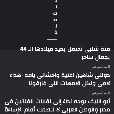
ذ
حلم
ا
الكنز
ت
للاستيلاء
ص
على
ل
الملايين
ة
منة شلبى تحتفل بعيد ميلادها الـ 44
بجمال ساحر
منذ أسبوعين
دوللى شاهين اغنية واحشانى يامه اهداء
لامى ولكل الامهات اللى فارقونا
منذ أسبوعين
أبو الليف يوجه نداءً إلى نقابات الفنانين فى
مصر والوطن العربى لا للصمت أمام الإساءة