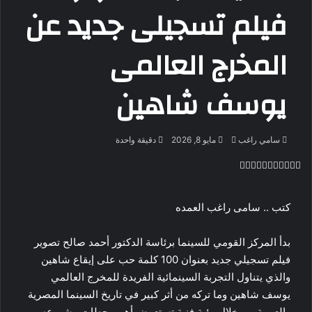
فيلم تسجيلى جديد عن
المخرج العالمى
يوسف شاهين
أرسل
سامي راغب
مايو 8, 2026
دقيقة واحدة
بريدا
‫X
لاين
ڤايبر
تيلقرام
لينكدإن
واتساب
‫Pocket
فيسبوك
بينتيريست
إلكترونيا
كتب .. سامى راغب العمده
بدأ المركز القومي للسينما برئاسة الدكتور أحمد صالح تصوير
فيلم تسجيلي جديد بعنوان 100 كلمة حب على إيقاع شاهين
والذي يتناول التجربة السينمائية الفريدة للمخرج العالمي
يوسف شاهين وما تركه من أثر كبير في تاريخ السينما المصرية
والعربية من خلال رؤية فنية تستعرض أهم محطات مشروعه