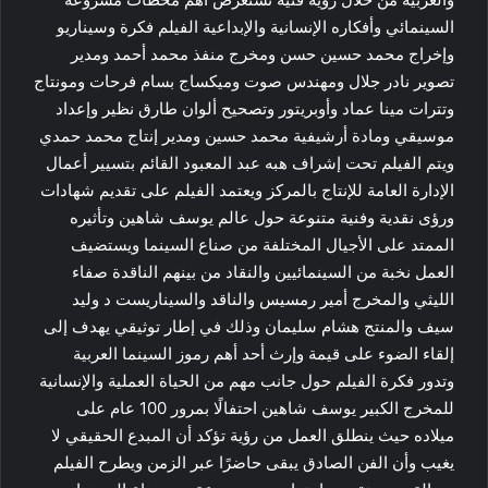
السينمائي وأفكاره الإنسانية والإبداعية الفيلم فكرة وسيناريو
وإخراج محمد حسين حسن ومخرج منفذ محمد أحمد ومدير
تصوير نادر جلال ومهندس صوت وميكساج بسام فرحات ومونتاج
وتترات مينا عماد وأوبريتور وتصحيح ألوان طارق نظير وإعداد
موسيقي ومادة أرشيفية محمد حسين ومدير إنتاج محمد حمدي
ويتم الفيلم تحت إشراف هبه عبد المعبود القائم بتسيير أعمال
الإدارة العامة للإنتاج بالمركز ويعتمد الفيلم على تقديم شهادات
ورؤى نقدية وفنية متنوعة حول عالم يوسف شاهين وتأثيره
الممتد على الأجيال المختلفة من صناع السينما ويستضيف
العمل نخبة من السينمائيين والنقاد من بينهم الناقدة صفاء
الليثي والمخرج أمير رمسيس والناقد والسيناريست د وليد
سيف والمنتج هشام سليمان وذلك في إطار توثيقي يهدف إلى
إلقاء الضوء على قيمة وإرث أحد أهم رموز السينما العربية
وتدور فكرة الفيلم حول جانب مهم من الحياة العملية والإنسانية
للمخرج الكبير يوسف شاهين احتفالًا بمرور 100 عام على
ميلاده حيث ينطلق العمل من رؤية تؤكد أن المبدع الحقيقي لا
يغيب وأن الفن الصادق يبقى حاضرًا عبر الزمن ويطرح الفيلم