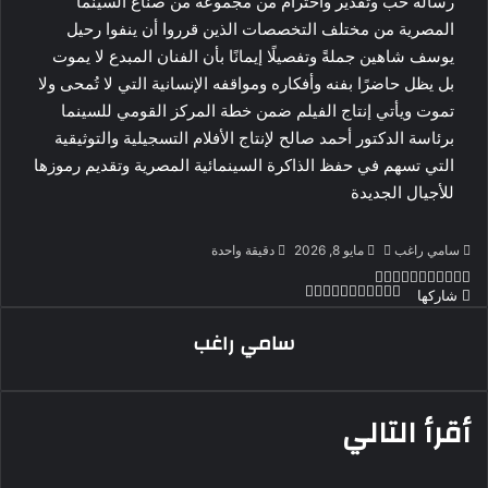
رسالة حب وتقدير واحترام من مجموعة من صناع السينما
المصرية من مختلف التخصصات الذين قرروا أن ينفوا رحيل
يوسف شاهين جملةً وتفصيلًا إيمانًا بأن الفنان المبدع لا يموت
بل يظل حاضرًا بفنه وأفكاره ومواقفه الإنسانية التي لا تُمحى ولا
تموت ويأتي إنتاج الفيلم ضمن خطة المركز القومي للسينما
برئاسة الدكتور أحمد صالح لإنتاج الأفلام التسجيلية والتوثيقية
التي تسهم في حفظ الذاكرة السينمائية المصرية وتقديم رموزها
للأجيال الجديدة
أرسل
سامي راغب
مايو 8, 2026
دقيقة واحدة
بريدا
‫X
لاين
ڤايبر
تيلقرام
لينكدإن
واتساب
‫Pocket
فيسبوك
بينتيريست
‫X
طباعة
لينكدإن
مشاركة
‫Pocket
فيسبوك
بينتيريست
Odnoklassniki
شاركها
إلكترونيا
عبر
سامي راغب
البريد
أقرأ التالي