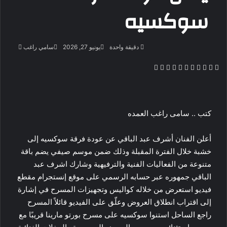
سوكسيه
أرسل
دقيقة واحدة
يونيو 27, 2026
سامي راغب
بريدا
‫X
فيسبوك
لينكدإن
بينتيريست
‫Pocket
واتساب
ڤايبر
تيلقرام
لاين
إلكتروني
كتب .. سامى راغب العمده
أعلن الفنان أشرف عبد الباقي عن عودة فرقة سوكسيه إلى
خشبة خلال الفترة المقبلة وذلك ضمن موسم صيفي يضم باقة
متنوعة من الفعاليات الفنية والترفيهية وشارك اشرف عبد
الباقي جمهوره عبر حسابه الرسمي على موقع إنستجرام مقطع
فيديو استعرض من خلاله كواليس وتجهيزات المسرح في إشارة
إلى اقتراب انطلاق العروض وعلّق على الفيديو قائلاً المسرح
راجع الساحل استنوا سوكسيه على مسرح بورتو مارينا قريبًا مع