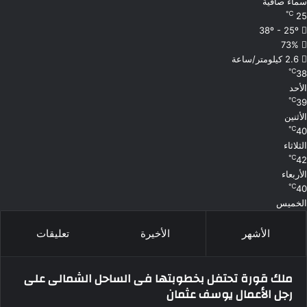
سماء صافية
℃
25
38º - 25º
73%
2.6 كيلومتر/ساعة
℃
38
الأحد
℃
39
الأثنين
℃
40
الثلاثاء
℃
42
الأربعاء
℃
40
الخميس
الأشهر
الأخيرة
تعليقات
ملك قورة تحتفل بخطوبتها فى الساحل الشمالى على
رجل الأعمال يوسف عثمان