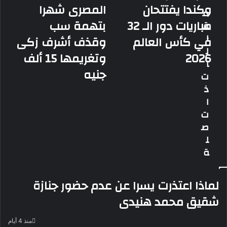
أفريقيا
ياسمينا
وكندا يفتتحان
المصرى شهرا
م
وكندا
المصرى
مباريات دور الـ 32
بتهمة سب
ق
يفتتحان
شهرا
مباريات
بتهمة
ا
في كأس العالم
وقذف أشرف زكى
دور
سب
ل
2026
وتغريمها 15 ألف
الـ
وقذف
ا
32
أشرف
جنيه
ت
في
زكى
ذ
كأس
وتغريمها
العالم
15
ا
2026
ألف
ت
جنيه
ص
ل
ة
لماذا اعتذرت يسرا عن عدم حضور جنازة
شقيق محمد هنيدى
منذ 4 أيام