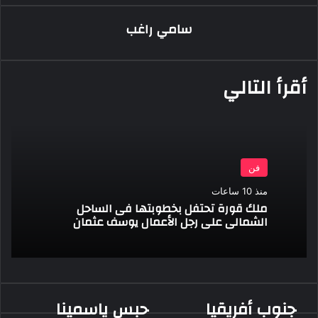
البريد
سامي راغب
أقرأ التالي
فن
منذ 10 ساعات
ملك قورة تحتفل بخطوبتها فى الساحل
الشمالى على رجل الأعمال يوسف عثمان
جنوب أفريقيا
حبس ياسمينا
جنوب
حبس