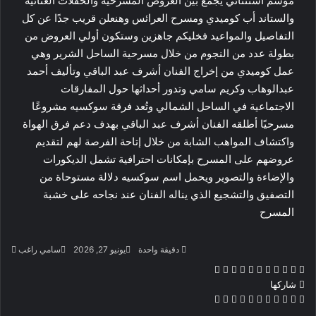
موسم استثنائي يجمع بين العروض المسرحية والحفلات الغنائية
والستاند أب كوميدي ومسرح العرائس وهنعلن قريب جدًا عن كل
التفاصيل والمواعيد فخليكم جاهزين وستكون أولي العروض من
بطولة عدد من النجوم من خلال مسرحية الساحل الشرير وهي
عمل كوميدي من إخراج الفنان أشرف عبد الباقي وتأليف أحمد
عبدالوهاب وكريم سامي وتدور أحداثها حول المفارقات
الاجتماعية في الساحل الشمالي وتُعد فرقة سوكسيه مشروعًا
مسرحيًا أطلقه الفنان أشرف عبد الباقي بهدف دعم فرق الهواة
واكتشاف المواهب الشابة من خلال إتاحة الفرصة لهم لتقديم
عروضهم على المسرح بإمكانات احترافية تشمل الديكورات
والإضاءة والتصوير ويحمل اسم سوكسيه دلالة مستوحاة من
التصفيق والتشجيع الذي يناله الفنان عند نجاحه على خشبة
المسرح
أرس
دقيقة واحدة
يونيو 27, 2026
سامي راغب
بريد
‫X
فيسبوك
لينكدإن
بينتيريست
‫Pocket
واتساب
ڤايبر
تيلقرام
لاين
إلكت
شاركها
‫X
فيسبوك
لينكدإن
بينتيريست
‫Pocket
طباعة
مشاركة
Odnoklassniki
عبر