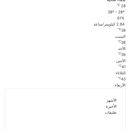
℃
28
38º - 28º
61%
2.84 كيلومتر/ساعة
℃
38
السبت
℃
38
الأحد
℃
39
الأثنين
℃
41
الثلاثاء
℃
43
الأربعاء
الأشهر
الأخيرة
تعليقات
الذكرى الـ 15 لرحيل المطرب حسن الأسمر أحد أبرز