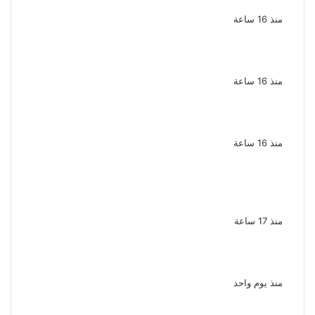
نجوم الأغنية الشعبية فى مصر والوطن العربى
منذ 16 ساعة
الذكرى الخامسة لرحيل دلال عبد العزيز فنانة
جميلة دخلت القلوب بطيبتها وبساطتها
منذ 16 ساعة
سقوط 6 عناصر جنائية لقيامهم بغسل 250
مليون جنيه من حصيلة الإتجار بالمخدرات
منذ 16 ساعة
لزيادة المشاهدات وتحقيق أرباح القبض على
صانعة محتوى فى بتهمة نشر مقاطع خادشة
للحياء فى الإسكندرية
منذ 17 ساعة
بعد موسم واحد.. الأهلي يعلن رحيل محمد علي بن
رمضان
منذ يوم واحد
الذكرى الـ 15 لرحيل المطرب حسن الأسمر أحد أبرز