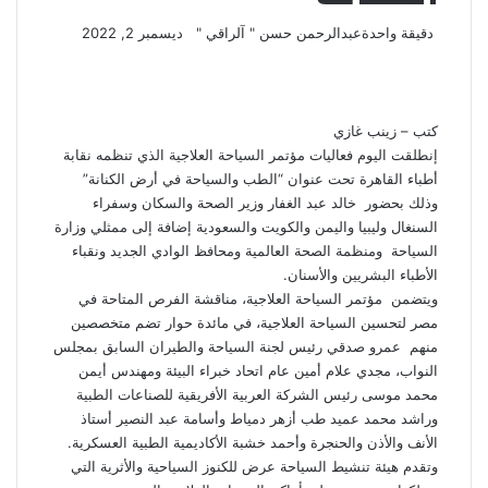
تابع
أرسل
دقيقة واحدة
عبدالرحمن حسن " آلراقي "
ديسمبر 2, 2022
‫X
فيسبوك
لينكدإن
لاين
ڤايبر
‫Pocket
واتساب
تيلقرام
بينتيريست
على
بريدا
X
إلكترونيا
كتب – زينب غازي
إنطلقت اليوم فعاليات مؤتمر السياحة العلاجية الذي تنظمه نقابة
أطباء القاهرة تحت عنوان “الطب والسياحة في أرض الكنانة”
وذلك بحضور خالد عبد الغفار وزير الصحة والسكان وسفراء
السنغال وليبيا واليمن والكويت والسعودية إضافة إلى ممثلي وزارة
السياحة ومنظمة الصحة العالمية ومحافظ الوادي الجديد ونقباء
الأطباء البشريين والأسنان.
ويتضمن مؤتمر السياحة العلاجية، مناقشة الفرص المتاحة في
مصر لتحسين السياحة العلاجية، في مائدة حوار تضم متخصصين
منهم عمرو صدقي رئيس لجنة السياحة والطيران السابق بمجلس
النواب، مجدي علام أمين عام اتحاد خبراء البيئة ومهندس أيمن
محمد موسى رئيس الشركة العربية الأفريقية للصناعات الطبية
وراشد محمد عميد طب أزهر دمياط وأسامة عبد النصير أستاذ
الأنف والأذن والحنجرة وأحمد خشبة الأكاديمية الطبية العسكرية.
وتقدم هيئة تنشيط السياحة عرض للكنوز السياحية والأثرية التي