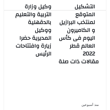
التشكيل
وكيل وزارة
التشكيل
وكيل
المتوقع
وزارة
المتوقع
التربية والتعليم
لمنتخب
التربية
لمنتخب البرازيل
بالدقهلية
البرازيل
والتعليم
و
بالدقهلية
و الكاميرون
ووكيل
الكاميرون
ووكيل
اليوم فى كأس
المديرية حضرا
اليوم
المديرية
فى
حضرا
العالم قطر
زيارة وافتتاحات
كأس
زيارة
2022
الرئيس
العالم
وافتتاحات
قطر
الرئيس
مقالات ذات صلة
2022
الرئيس عبد الفتاح السيسي يتابع
الموقف التنفيذي لمشروع أرشفة
ورقمنة تراث الإذاعة والتلفزيون
المصري
منذ أسبوعين