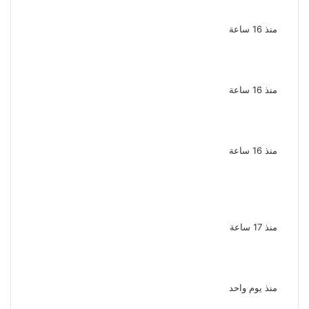
نجوم الأغنية الشعبية فى مصر والوطن العربى
منذ 16 ساعة
الذكرى الخامسة لرحيل دلال عبد العزيز فنانة
جميلة دخلت القلوب بطيبتها وبساطتها
منذ 16 ساعة
سقوط 6 عناصر جنائية لقيامهم بغسل 250
مليون جنيه من حصيلة الإتجار بالمخدرات
منذ 16 ساعة
لزيادة المشاهدات وتحقيق أرباح القبض على
صانعة محتوى فى بتهمة نشر مقاطع خادشة
للحياء فى الإسكندرية
منذ 17 ساعة
بعد موسم واحد.. الأهلي يعلن رحيل محمد علي بن
رمضان
منذ يوم واحد