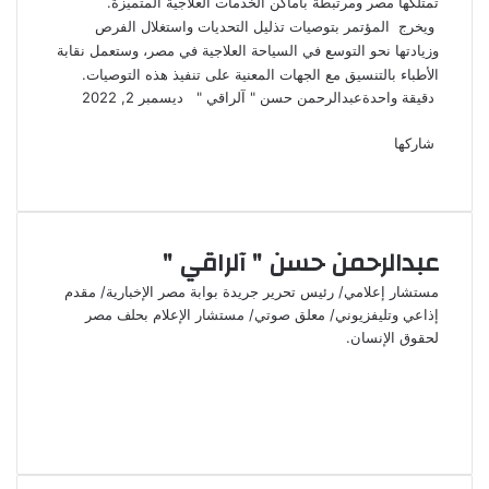
تمتلكها مصر ومرتبطة بأماكن الخدمات العلاجية المتميزة.
ويخرج المؤتمر بتوصيات تذليل التحديات واستغلال الفرص
وزيادتها نحو التوسع في السياحة العلاجية في مصر، وستعمل نقابة
الأطباء بالتنسيق مع الجهات المعنية على تنفيذ هذه التوصيات.
تابع
أرسل
دقيقة واحدة
عبدالرحمن حسن " آلراقي "
ديسمبر 2, 2022
‫X
فيسبوك
لينكدإن
لاين
ڤايبر
‫Pocket
واتساب
تيلقرام
بينتيريست
على
بريدا
X
إلكترونيا
شاركها
‫X
فيسبوك
لينكدإن
طباعة
بينتيريست
‫Pocket
مشاركة
Odnoklassniki
عبر
البريد
عبدالرحمن حسن " آلراقي "
مستشار إعلامي/ رئيس تحرير جريدة بوابة مصر الإخبارية/ مقدم
إذاعي وتليفزيوني/ معلق صوتي/ مستشار الإعلام بحلف مصر
لحقوق الإنسان.
موقع
الويب
فيسبوك
‫X
انستقرام