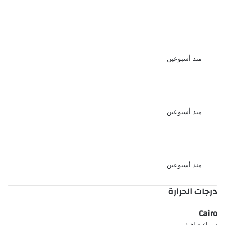
مليون جنيه غرامة و الحبس لمزاولي
السمسرة دون ترخيص أو التسجيل
القانوني
منذ أسبوعين
قرار جمهوري بالإفراج عن عدد من
السجناء وفق ضوابط قانونية
منذ أسبوعين
الأرصاد تكشف موعد تراجع الحرارة
بعد الارتفاع المؤقت
منذ أسبوعين
درجات الحرارة
Cairo
سماء صافية