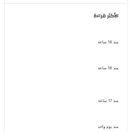
الأكثر قراءة
الذكرى الخامسة لرحيل دلال عبد العزيز فنانة
جميلة دخلت القلوب بطيبتها وبساطتها
منذ 16 ساعة
سقوط 6 عناصر جنائية لقيامهم بغسل 250
مليون جنيه من حصيلة الإتجار بالمخدرات
منذ 16 ساعة
لزيادة المشاهدات وتحقيق أرباح القبض على
صانعة محتوى فى بتهمة نشر مقاطع خادشة
للحياء فى الإسكندرية
منذ 17 ساعة
بعد موسم واحد.. الأهلي يعلن رحيل محمد علي بن
رمضان
منذ يوم واحد