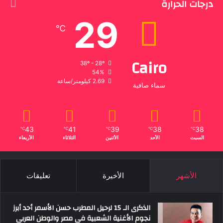
درجات الحرارة
29
℃
Cairo
38º - 28º
54%
2.69 كيلومتر/ساعة
سماء صافية
43
41
39
38
38
℃
℃
℃
℃
℃
السبت
الأحد
الأثنين
الثلاثاء
الأربعاء
الأشهر
الأخيرة
تعليقات
الذكرى الـ 15 لرحيل المطرب حسن الأسمر أحد أبرز
نجوم الأغنية الشعبية فى مصر والوطن العربى