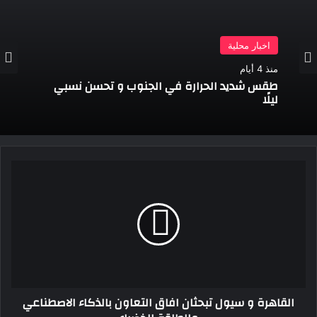
اخبار محلية
منذ 4 أيام
طقس شديد الحرارة في الجنوب و تحسن نسبي
ليلًا
القاهرة
و
سيول
تبحثان
افاق
التعاون
بالذكاء
الاصطناعي
والطاقة
القاهرة و سيول تبحثان افاق التعاون بالذكاء الاصطناعي
الخضراء