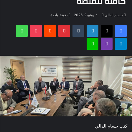
كاملة للمنصة
أرسل
حسام الدالي
يونيو 2, 2026
دقيقة واحدة
بريدا
فيسبوك
‫X
لينكدإن
بينتيريست
‫Pocket
واتساب
إلكترونيا
تيلقرام
ڤايبر
لاين
كتب حسام الدالي